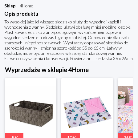
Sklep
:
4Home
Opis produktu
To wysokiej jakości wiszące siedzisko służy do wygodnej kąpieli i
wychodzenia z wanny. Siedzisko ułatwi obsługę mniej mobilnej osobie.
Plastikowe siedzisko z antypoślizgowym wykończeniem zapewni
wygodne siedzenie podczas higieny osobistej. Odpowiednie dla osób
starszych i niepełnosprawnych. Wystarczy dopasować siedzisko do
szerokości wanny - zmienna szerokość od 55 do 65 cm. Łatwy w
obsłudze, może być umieszczony w każdej standardowej wannie.
Łatwe do czyszczenia i konserwacji. Powierzchnia siedziska 36 x 26 cm.
Wyprzedaże w sklepie 4Home
-
5
%
-
10
%
-
36
%