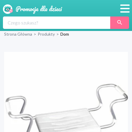
Promocje
Strona Główna
>
Produkty
>
Dom
Produkty
Sklepy
Blog
Wyprawka