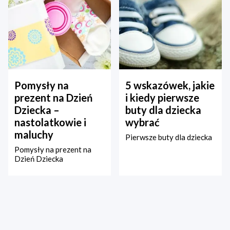
Pomysły na
5 wskazówek, jakie
prezent na Dzień
i kiedy pierwsze
Dziecka –
buty dla dziecka
nastolatkowie i
wybrać
maluchy
Pierwsze buty dla dziecka
Pomysły na prezent na
Dzień Dziecka