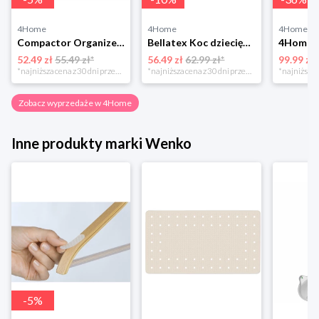
4Home
4Home
4Home
Compactor Organizer do przechowywania Toronto, 30 x 20 x 12 cm, ciemnobrązowy
Bellatex Koc dziecięcy Bára Butterfly różowy, 75 x 100 cm
52.49 zł
55.49 zł*
56.49 zł
62.99 zł*
99.99 zł
*najniższa cena z 30 dni przed obniżką
*najniższa cena z 30 dni przed obniżką
Zobacz wyprzedaże w 4Home
Inne produkty marki Wenko
-
5
%