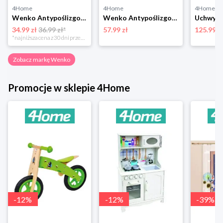
4Home
4Home
4Home
Wenko Antypoślizgowe taśmy do wieszaków, 20 szt.
Wenko Antypoślizgowa mata do wanny Mirasol, beżowy
34.99 zł
36.99 zł*
57.99 zł
125.99 z
*najniższa cena z 30 dni przed obniżką
Zobacz markę Wenko
Promocje w sklepie 4Home
-
12
%
-
12
%
-
39
%