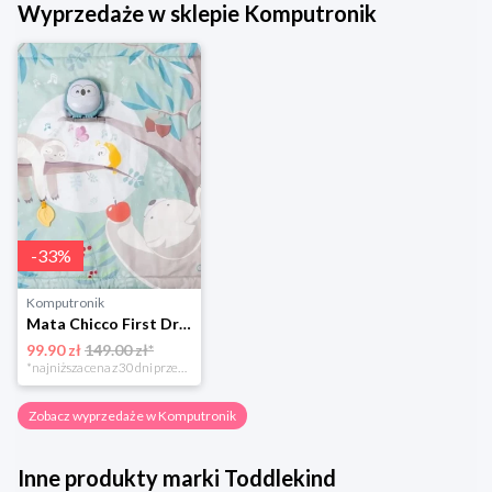
Wyprzedaże w sklepie Komputronik
-
33
%
Komputronik
Mata Chicco First Dreams Sowa interaktywna
99.90 zł
149.00 zł*
*najniższa cena z 30 dni przed obniżką
Zobacz wyprzedaże w Komputronik
Inne produkty marki Toddlekind