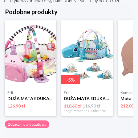
estetyka wykonania i oryginalna kolorystyka: blady odcień różu.
Podobne produkty
-
5
%
Erli
Erli
Komputro
DUŻA MATA EDUKACYJNA 3w1 KOJEC Z PIŁKAMI MUZYKA
DUŻA MATA EDUKACYJNA 3w1 KOJEC Z PIŁKAMI DINOZAURY
126.90 zł
110.60 zł
116.90 zł*
212.00 z
*najniższa cena z 30 dni przed obniżką
Zobacz maty do zabawy