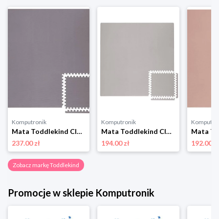
Komputronik
Komputronik
Komputro
Mata Toddlekind Classic Playmat ciemnoszary
Mata Toddlekind Classic Playmat szary
237.00 zł
194.00 zł
192.00 z
Zobacz markę Toddlekind
Promocje w sklepie Komputronik