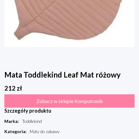
Mata Toddlekind Leaf Mat różowy
212
zł
Zobacz w sklepie Komputronik
Szczegóły produktu
Marka
:
Toddlekind
Kategoria
:
Maty do zabawy