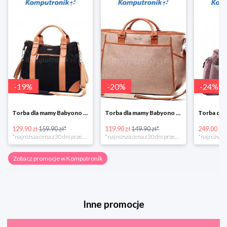
-
19
%
-
20
%
-
24
%
Torba dla mamy Babyono 1505/01 Comfort Icoinic 5/5
Torba dla mamy Babyono 1507/01 Comfort Chic w super cenie
129.90 zł
159.90 zł*
119.90 zł
149.90 zł*
249.00 zł
*najniższa cena z 30 dni przed obniżką
*najniższa cena z 30 dni przed obniżką
Zobacz promocje w Komputronik
Inne promocje