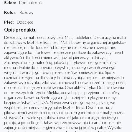
Sklep
:
Komputronik
Kolor
:
Różowy
Płeć
:
Dziecięce
Opis produktu
Dekoracyjna mata do zabawy Leaf Mat, Toddlekind Dekoracyjna mata
do zabawy w kształcie liścia Leaf Mat z bawełny organicznej angielsko-
niemieckiej marki Toddlekind to piękne i praktyczne rozwiązanie,
zapewniające komfortowe i bezpieczne podłoże do zabawy czy innych
aktywności dla dzieci i niemowląt już od pierwszych dni życia!
Zachwyca funkcjonalnością, jakością i stylowym designem, który
można idealnie dopasować do wystroju każdego współczesnego
wnętrza, tworząc gustowną przestrzeń w pomieszczeniu. Spory
rozmiar i przyjemna dla skóry tkanina czynią z niej idealne miejsce do
zabawy, wypoczynku, zdobywania nowych doświadczeń i umiejętności,
np. obracania się czy raczkowania. Charakterystyka: Do stosowania
od pierwszych dni życia. Miękka, oddychająca, przyjemna dla skóry,
organiczna bawełna. Spełniająca najbardziej restrykcyjne normy
bezpieczeństwa UE i USA. Nowoczesny design, wpisujący się we
współczesne trendy – oryginalny kształt liścia. Dwustronna, z
pikowaniem i wzorem po obu stronach. Ergonomiczna – matę można
stosować na wiele sposobów, również jako dekorację dziecięcego
pokoju, a ponadto jest łatwa w przechowywaniu i transporcie – nie
zajmuje dużo miejsca. Higieniczna – można ją prać w pralce. Wysoka