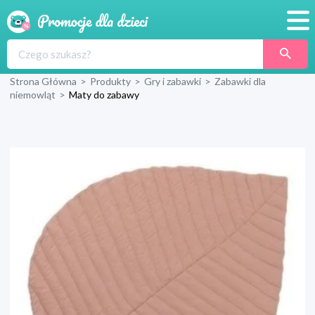
Promocje
Strona Główna
>
Produkty
>
Gry i zabawki
>
Zabawki dla
Produkty
niemowląt
>
Maty do zabawy
Sklepy
Blog
Wyprawka