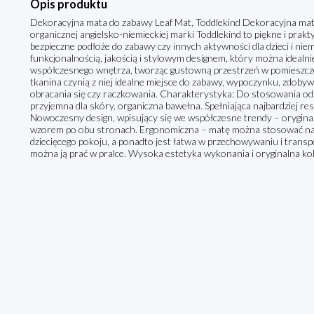
Opis produktu
Dekoracyjna mata do zabawy Leaf Mat, Toddlekind Dekoracyjna mata 
organicznej angielsko-niemieckiej marki Toddlekind to piękne i prak
bezpieczne podłoże do zabawy czy innych aktywności dla dzieci i nie
funkcjonalnością, jakością i stylowym designem, który można ideal
współczesnego wnętrza, tworząc gustowną przestrzeń w pomieszczen
tkanina czynią z niej idealne miejsce do zabawy, wypoczynku, zdoby
obracania się czy raczkowania. Charakterystyka: Do stosowania od 
przyjemna dla skóry, organiczna bawełna. Spełniająca najbardziej r
Nowoczesny design, wpisujący się we współczesne trendy – oryginaln
wzorem po obu stronach. Ergonomiczna – matę można stosować na 
dziecięcego pokoju, a ponadto jest łatwa w przechowywaniu i transpo
można ją prać w pralce. Wysoka estetyka wykonania i oryginalna ko