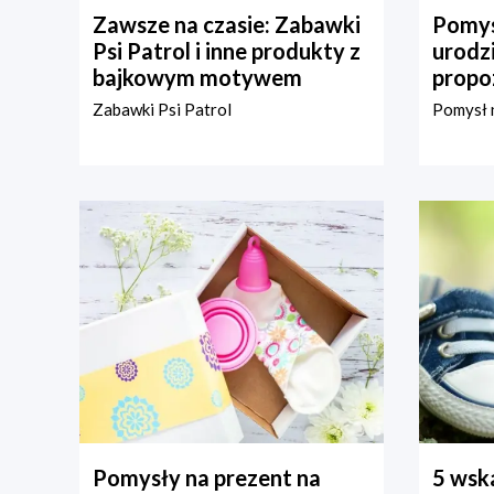
Zawsze na czasie: Zabawki
Pomys
Psi Patrol i inne produkty z
urodz
bajkowym motywem
propo
Zabawki Psi Patrol
Pomysł n
Pomysły na prezent na
5 wska