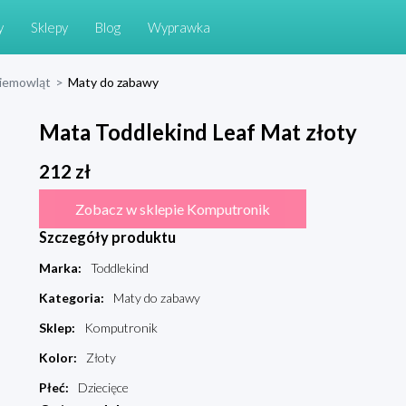
y
Sklepy
Blog
Wyprawka
niemowląt
>
Maty do zabawy
Mata Toddlekind Leaf Mat złoty
212
zł
Zobacz w sklepie Komputronik
Szczegóły produktu
Marka
:
Toddlekind
Kategoria
:
Maty do zabawy
Sklep
:
Komputronik
Kolor
:
Złoty
Płeć
:
Dziecięce