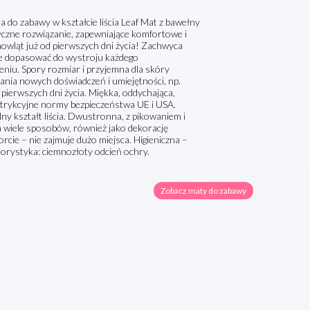
do zabawy w kształcie liścia Leaf Mat z bawełny
tyczne rozwiązanie, zapewniające komfortowe i
mowląt już od pierwszych dni życia! Zachwyca
nie dopasować do wystroju każdego
iu. Spory rozmiar i przyjemna dla skóry
wania nowych doświadczeń i umiejętności, np.
pierwszych dni życia. Miękka, oddychająca,
estrykcyjne normy bezpieczeństwa UE i USA.
y kształt liścia. Dwustronna, z pikowaniem i
wiele sposobów, również jako dekorację
rcie – nie zajmuje dużo miejsca. Higieniczna –
lorystyka: ciemnozłoty odcień ochry.
Zobacz maty do zabawy