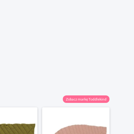
Zobacz markę Toddlekind