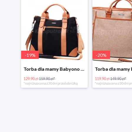
-
19
%
-
20
%
Tanie kupowanie w Komputronik
Torba dla mamy Babyono 1505/01 Comfort Icoinic 5/5
129.90 zł
159.90 zł*
119.90 zł
149.90 zł*
*najniższa cena z 30 dni przed obniżką
*najniższa cena z 30 dni p