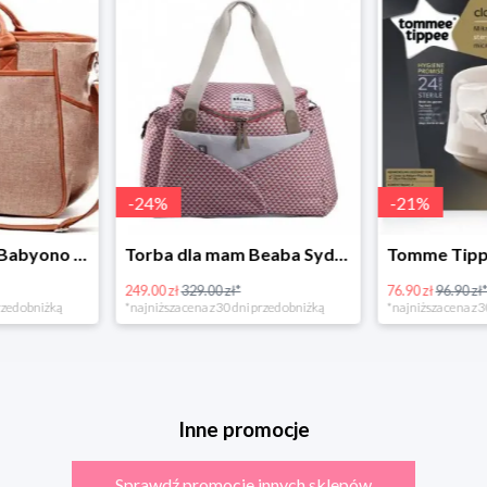
-
24
%
-
21
%
Torba dla mamy Babyono 1507/01 Comfort Chic w super cenie
Torba dla mam Beaba Sydney Play Print marsala
249.00 zł
329.00 zł*
76.90 zł
96.90 zł
rzed obniżką
*najniższa cena z 30 dni przed obniżką
*najniższa cena z 3
Inne promocje
Sprawdź promocje innych sklepów