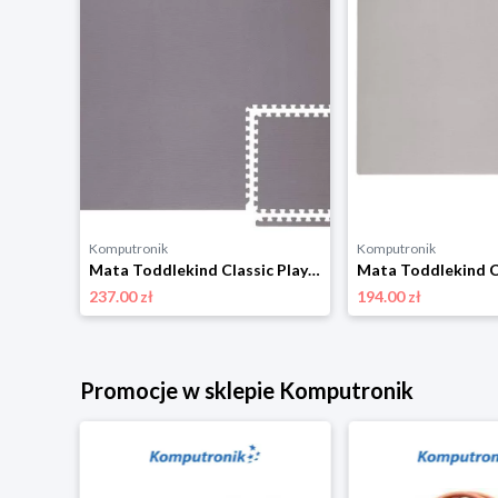
Komputronik
Komputronik
Mata Toddlekind Classic Playmat piaskowy
Mata Toddlekind Classic Playmat ciemnoszary
237.00 zł
194.00 zł
Promocje w sklepie Komputronik