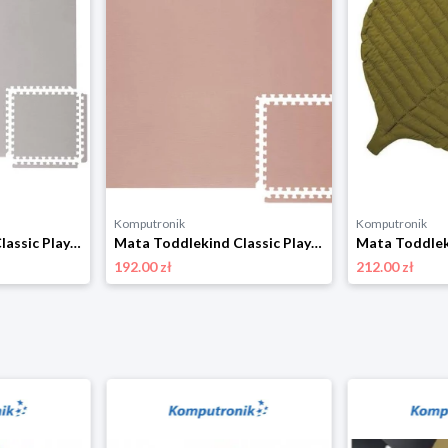
Komputronik
Komputronik
Mata Toddlekind Classic Playmat szary
Mata Toddlekind Classic Playmat różowy
192.00 zł
212.00 zł