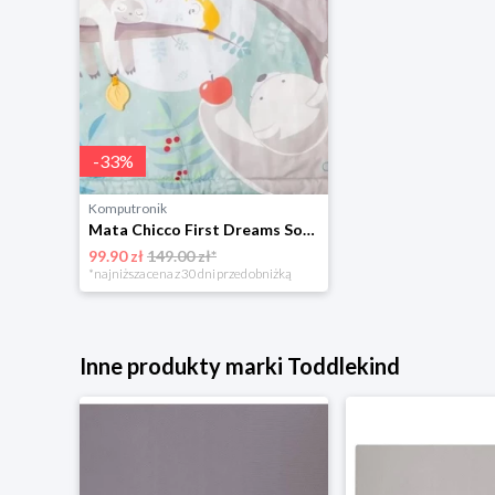
-
33
%
Komputronik
Mata Chicco First Dreams Sowa interaktywna
99.90 zł
149.00 zł*
*najniższa cena z 30 dni przed obniżką
Inne produkty marki Toddlekind