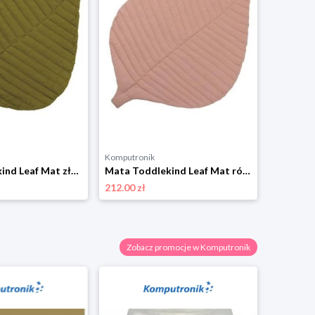
Komputronik
Mata Toddlekind Leaf Mat złoty
Mata Toddlekind Leaf Mat różowy
212.00 zł
Zobacz promocje w Komputronik