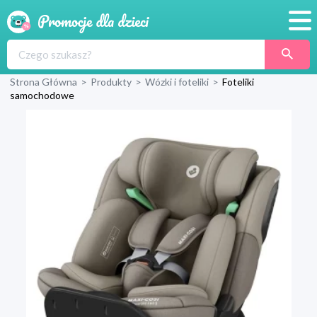
Promocje
Strona Główna
>
Produkty
>
Wózki i foteliki
>
Foteliki
Produkty
samochodowe
Sklepy
Blog
Wyprawka