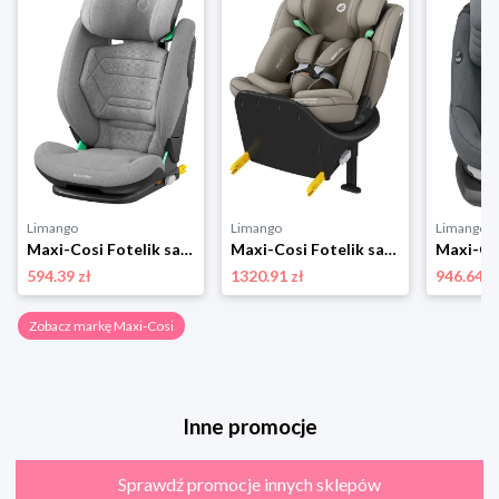
Limango
Limango
Limango
Maxi-Cosi Fotelik samochodowy "RodiFix Pro i-size" w kolorze szarym - grupa 2/3 rozmiar: onesize
Maxi-Cosi Fotelik samochodowy "Emerald 360 S" w kolorze beżowym - grupa 0/1/2/3 rozmiar: onesize
594.39 zł
1320.91 zł
946.64 z
Zobacz markę Maxi-Cosi
Inne promocje
Sprawdź promocje innych sklepów