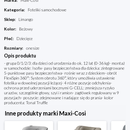
Marka
:
Maxi-Cosi
Kategoria
:
Foteliki samochodowe
Sklep
:
Limango
Kolor
:
Beżowy
Płeć
:
Dziecięce
Rozmiary
:
onesize
Opis produktu
- grupa 0/1/2/3: dla dzieci od urodzenia do ok. 12 lat (0-36 kg)- montaż
w samochodzie: Isofix- pasy bezpieczeństwa dla dziecka: zintegrowane
5-punktowe pasy bezpieczeństwa- rośnie wraz z dzieckiem- obrót
FlexiSpin 360°: System obrotu 360°, który umożliwia ustawienie
fotelika w dowolnej pozycji leżącej- 4 różne pozycje odchylenia-
ochrona przed uderzeniami bocznymi G-CELL: zmniejsza ryzyko
urazów, szczególnie głowy, szyi i ramion- zagłówek regulowany w 9
pozycjach- poszycie: zdejmowane i nadające się do prania- kolor
producenta: Tonal Truffle
Inne produkty marki Maxi-Cosi