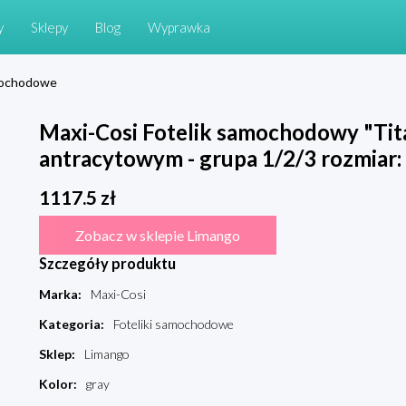
y
Sklepy
Blog
Wyprawka
amochodowe
Maxi-Cosi Fotelik samochodowy "Tita
antracytowym - grupa 1/2/3 rozmiar:
1117.5
zł
Zobacz w sklepie Limango
Szczegóły produktu
Marka
:
Maxi-Cosi
Kategoria
:
Foteliki samochodowe
Sklep
:
Limango
Kolor
:
gray