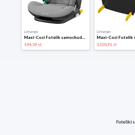
Limango
Limango
Maxi-Cosi Osłona w kolorze czarnym na tylne siedzenie rozmiar: onesize
Maxi-Cosi Fotelik samochodowy "RodiFix Pro i-size" w kolorze szarym - grupa 2/3 rozmiar: onesize
594.39 zł
1320.91 zł
Foteliki