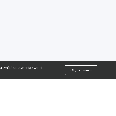
u, zmień ustawienia swojej
Ok, rozumiem
lityka Prywatności
ontakt