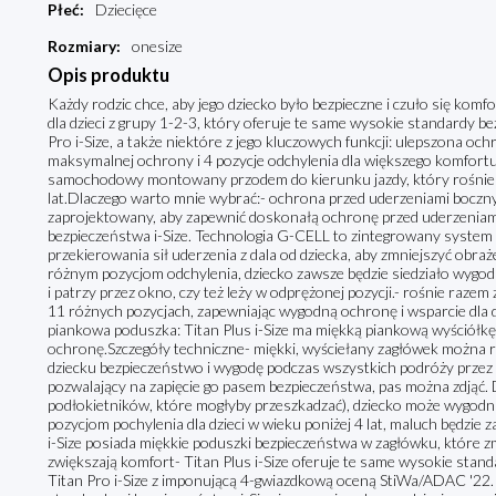
Płeć
:
Dziecięce
Rozmiary
:
onesize
Opis produktu
Każdy rodzic chce, aby jego dziecko było bezpieczne i czuło się komf
dla dzieci z grupy 1-2-3, który oferuje te same wysokie standardy be
Pro i-Size, a także niektóre z jego kluczowych funkcji: ulepszona o
maksymalnej ochrony i 4 pozycje odchylenia dla większego komfortu. 
samochodowy montowany przodem do kierunku jazdy, który rośnie w
lat.Dlaczego warto mnie wybrać:- ochrona przed uderzeniami boczny
zaprojektowany, aby zapewnić doskonałą ochronę przed uderzeniam
bezpieczeństwa i-Size. Technologia G-CELL to zintegrowany system
przekierowania sił uderzenia z dala od dziecka, aby zmniejszyć obrażen
różnym pozycjom odchylenia, dziecko zawsze będzie siedziało wygodn
i patrzy przez okno, czy też leży w odprężonej pozycji.- rośnie raz
11 różnych pozycjach, zapewniając wygodną ochronę i wsparcie dla d
piankowa poduszka: Titan Plus i-Size ma miękką piankową wyściółkę
ochronę.Szczegóły techniczne- miękki, wyściełany zagłówek można 
dziecku bezpieczeństwo i wygodę podczas wszystkich podróży przez ca
pozwalający na zapięcie go pasem bezpieczeństwa, pas można zdjąć. Dz
podłokietników, które mogłyby przeszkadzać), dziecko może wygodni
pozycjom pochylenia dla dzieci w wieku poniżej 4 lat, maluch będzie
i-Size posiada miękkie poduszki bezpieczeństwa w zagłówku, które z
zwiększają komfort- Titan Plus i-Size oferuje te same wysokie stan
Titan Pro i-Size z imponującą 4-gwiazdkową oceną StiWa/ADAC '22