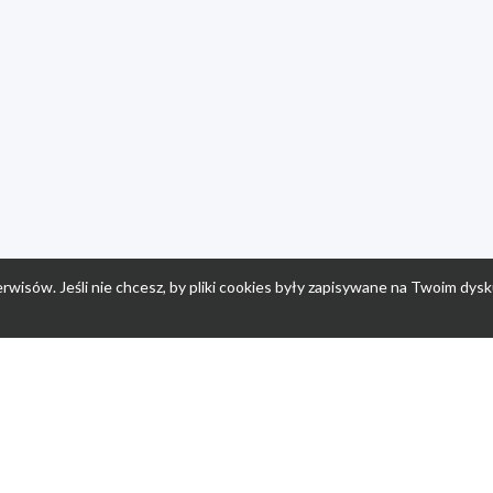
rwisów. Jeśli nie chcesz, by pliki cookies były zapisywane na Twoim dysk
a
Przepisy dla dzieci
Po
Nuumi.pl - moda online
K