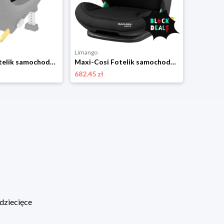
Limango
Limango
Maxi-Cosi Fotelik samochodowy "Pearl S" w kolorze antracytowym - grupa 0/1 rozmiar: onesize
Maxi-Cosi Fotelik samochodowy "RodiFix S i-Size" w kolorze czarnym - grupa 2/3 rozmiar: onesize
682.45 zł
1117.50 
dziecięce