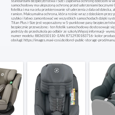
standardami bezpieczeństwa i-Size i zapewnia ochronę dzieciom w wie
samochodowy ma ulepszoną ochronę przed uderzeniami bocznymi G-C
fotelika i ma na celu przekierowanie sił uderzenia z dala od dziecka, 
ramion. Maksymalna ochrona, która rośnie wraz z dzieckiem przez pra
szybko i łatwo zamontować we wszystkich samochodach dzięki sy
Titan Plus i-Size jest wyposażony w 5-punktowe pasy bezpieczeństw
bezpiecznie przewożone.- ten fotelik samochodowy dostosowuje się d
podróży do przedszkola po odbiór ze szkoły.Więcej informacji- wymia
numer modelu: 8836550110- EAN: 8712930183716- kolor produ
obsługi: https://images.maxi-cosi.de/dorel-public-storage-prod/