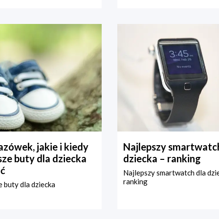
zówek, jakie i kiedy
Najlepszy smartwatch
ze buty dla dziecka
dziecka – ranking
ć
Najlepszy smartwatch dla dzi
ranking
 buty dla dziecka