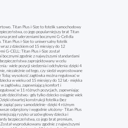
ortowo. Titan Plus i-Size to fotelik samochodowy
zpieczeństwa, co jego popularniejszy brat Titan
chrona przed uderzeniami bocznymi G-Cell dla
Titan Plus i-Size to uniwersalny fotelik
raz z dzieckiem od 15 miesięcy do 12
mi G-CELL: Titan Plus i-Size został
i bocznymi zgodnie z najwyższymi standardami
 bezpieczeństwa zaprojektowany w celu
ia.- wiele pozycji siedzenia i odchylenia: dzięki 4
ie, niezależnie od tego, czy siedzi wyprostowane
em z Tobą: wysokość zagłówka można regulować w
ziecka w wieku od 15 miesięcy do 12 lat.- miękka
 w zagłówku, zapewniającą komfort i
regulować w 11 różnych pozycjach, zapewniając
łe dzieciństwo.- gdy tylko dziecko osiągnie wiek
ięki otwartej konstrukcji fotelika (bez
e zapiąć pasy samodzielnie- dzięki 4 różnym
 zawsze odprężony i wygodnie ułożony- Titan Plus
mniejszają ryzyko urazów głowy dziecka i
dardy bezpieczeństwa, co jego brat premium,
. Został wyprodukowany zgodnie z najwyższymi