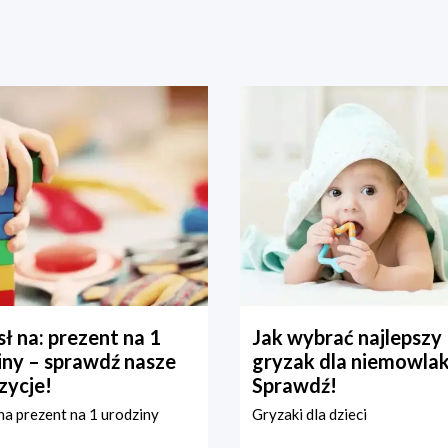
ł na: prezent na 1
Jak wybrać najlepszy
iny – sprawdź nasze
gryzak dla niemowla
zycje!
Sprawdź!
a prezent na 1 urodziny
Gryzaki dla dzieci