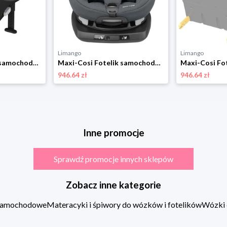
Limango
Limango
Maxi-Cosi Fotelik samochodowy "Emerald 360 S" w kolorze beżowym - grupa 0/1/2/3 rozmiar: onesize
Maxi-Cosi Fotelik samochodowy "AxissFix" w kolorze antracytowym - grupa 0/1 rozmiar: onesize
946.64 zł
946.64 zł
Inne promocje
Sprawdź promocje innych sklepów
Zobacz inne kategorie
 samochodowe
Materacyki i śpiwory do wózków i fotelików
Wózki 