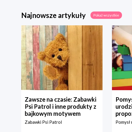
Najnowsze artykuły
Pokaż wszystkie
Zawsze na czasie: Zabawki
Pomys
Psi Patrol i inne produkty z
urodz
bajkowym motywem
propo
Zabawki Psi Patrol
Pomysł n