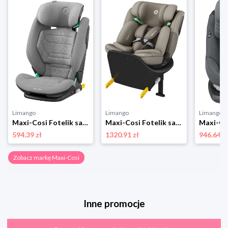
Limango
Limango
Limango
Maxi-Cosi Fotelik samochodowy "RodiFix Pro i-size" w kolorze szarym - grupa 2/3 rozmiar: onesize
Maxi-Cosi Fotelik samochodowy "Emerald 360 S" w kolorze beżowym - grupa 0/1/2/3 rozmiar: onesize
594.39 zł
1320.91 zł
946.64 z
Zobacz markę Maxi-Cosi
Inne promocje