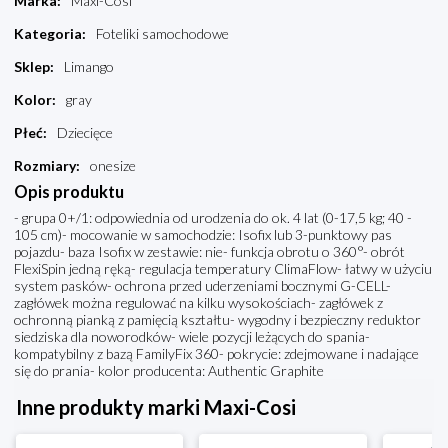
Marka
:
Maxi-Cosi
Kategoria
:
Foteliki samochodowe
Sklep
:
Limango
Kolor
:
gray
Płeć
:
Dziecięce
Rozmiary
:
onesize
Opis produktu
- grupa 0+/1: odpowiednia od urodzenia do ok. 4 lat (0-17,5 kg; 40 -
105 cm)- mocowanie w samochodzie: Isofix lub 3-punktowy pas
pojazdu- baza Isofix w zestawie: nie- funkcja obrotu o 360°- obrót
FlexiSpin jedną ręką- regulacja temperatury ClimaFlow- łatwy w użyciu
system pasków- ochrona przed uderzeniami bocznymi G-CELL-
zagłówek można regulować na kilku wysokościach- zagłówek z
ochronną pianką z pamięcią kształtu- wygodny i bezpieczny reduktor
siedziska dla noworodków- wiele pozycji leżących do spania-
kompatybilny z bazą FamilyFix 360- pokrycie: zdejmowane i nadające
się do prania- kolor producenta: Authentic Graphite
Inne produkty marki Maxi-Cosi