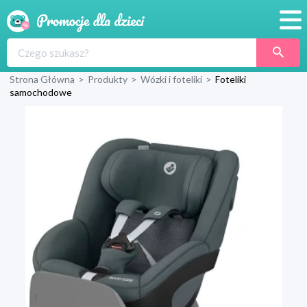
Promocje
Strona Główna
>
Produkty
>
Wózki i foteliki
>
Foteliki
Produkty
samochodowe
Sklepy
Blog
Wyprawka