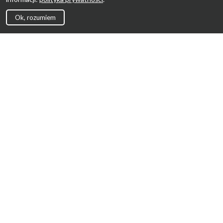
Ok, rozumiem
Strona Główna
Promocje
Sklepy
Wyprawka