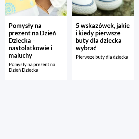
Pomysły na
5 wskazówek, jakie
prezent na Dzień
i kiedy pierwsze
Dziecka –
buty dla dziecka
nastolatkowie i
wybrać
maluchy
Pierwsze buty dla dziecka
Pomysły na prezent na
Dzień Dziecka