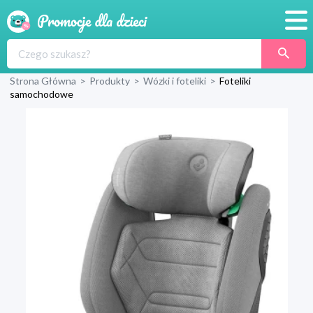
Promocje
Strona Główna
>
Produkty
>
Wózki i foteliki
>
Foteliki
Produkty
samochodowe
Sklepy
Blog
Wyprawka