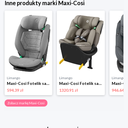
Inne produkty marki Maxi-Cosi
Limango
Limango
Limango
Maxi-Cosi Fotelik samochodowy "RodiFix Pro i-size" w kolorze szarym - grupa 2/3 rozmiar: onesize
Maxi-Cosi Fotelik samochodowy "Emerald 360 S" w kolorze beżowym - grupa 0/1/2/3 rozmiar: onesize
594.39 zł
1320.91 zł
946.64 z
Zobacz markę Maxi-Cosi