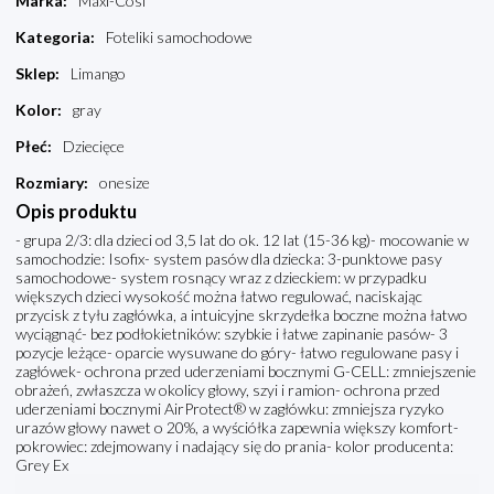
Marka
:
Maxi-Cosi
Kategoria
:
Foteliki samochodowe
Sklep
:
Limango
Kolor
:
gray
Płeć
:
Dziecięce
Rozmiary
:
onesize
Opis produktu
- grupa 2/3: dla dzieci od 3,5 lat do ok. 12 lat (15-36 kg)- mocowanie w
samochodzie: Isofix- system pasów dla dziecka: 3-punktowe pasy
samochodowe- system rosnący wraz z dzieckiem: w przypadku
większych dzieci wysokość można łatwo regulować, naciskając
przycisk z tyłu zagłówka, a intuicyjne skrzydełka boczne można łatwo
wyciągnąć- bez podłokietników: szybkie i łatwe zapinanie pasów- 3
pozycje leżące- oparcie wysuwane do góry- łatwo regulowane pasy i
zagłówek- ochrona przed uderzeniami bocznymi G-CELL: zmniejszenie
obrażeń, zwłaszcza w okolicy głowy, szyi i ramion- ochrona przed
uderzeniami bocznymi AirProtect® w zagłówku: zmniejsza ryzyko
urazów głowy nawet o 20%, a wyściółka zapewnia większy komfort-
pokrowiec: zdejmowany i nadający się do prania- kolor producenta:
Grey Ex