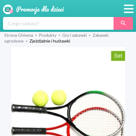
Promocje
Strona Główna
>
Produkty
>
Gry i zabawki
>
Zabawki
Produkty
ogrodowe
>
Zjeżdżalnie i huśtawki
Sklepy
Blog
Wyprawka