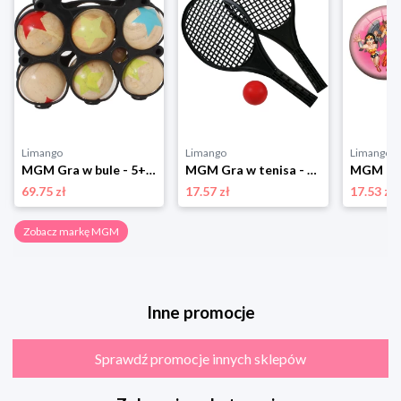
Limango
Limango
Limango
MGM Gra w bule - 5+ rozmiar: onesize
MGM Gra w tenisa - 3+ (produkt niespodzianka) rozmiar: onesize
69.75 zł
17.57 zł
17.53 zł
Zobacz markę MGM
Inne promocje
Sprawdź promocje innych sklepów