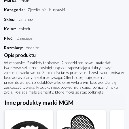
Marka
:
MGM
Kategoria
:
Zjeżdżalnie i huśtawki
Sklep
:
Limango
Kolor
:
colorful
Płeć
:
Dziecięce
Rozmiary
:
onesize
Opis produktu
W zestawie:- 2 rakiety tenisowe- 2 piłeczki tenisowe- materiał:
tworzywo sztuczne- owinięta rączka zapewniająca dobry chwyt-
zalecenia wiekowe: od 3. roku życia- w przesyłce: 1 zestaw do tenisa w
losowo wybranym kolorze Uwaga: Oferta obejmuje jeden z
prezentowanych produktów w kolorze wybranym losowo. Daj się
zaskoczyć!Uwaga: Produkt nieodpowiedni dla dzieci poniżej 3. roku
życia. Posiada małe elementy, które mogą zostać połknięte.
Inne produkty marki MGM