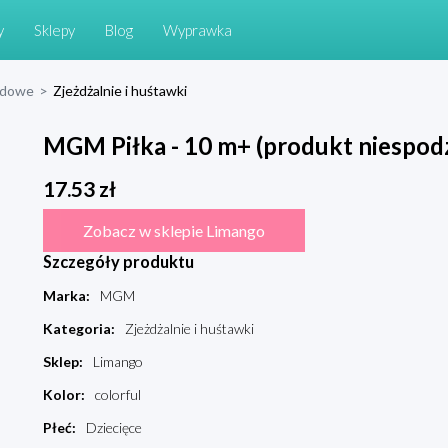
y
Sklepy
Blog
Wyprawka
odowe
>
Zjeżdżalnie i huśtawki
MGM Piłka - 10 m+ (produkt niespodz
17.53
zł
Zobacz w sklepie Limango
Szczegóły produktu
Marka
:
MGM
Kategoria
:
Zjeżdżalnie i huśtawki
Sklep
:
Limango
Kolor
:
colorful
Płeć
:
Dziecięce