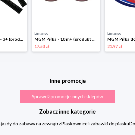
Limango
Limango
MGM Gra w tenisa - 3+ (produkt niespodzianka) rozmiar: onesize
MGM Piłka - 10 m+ (produkt niespodzianka) rozmiar: onesize
17.53 zł
21.97 zł
Inne promocje
Sprawdź promocje innych sklepów
Zobacz inne kategorie
jazdy do zabawy na zewnątrz
Piaskownice i zabawki do piasku
Do