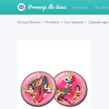
Promocje
Produkt
Strona Główna
>
Produkty
>
Gry i zabawki
>
Zabawki ogr