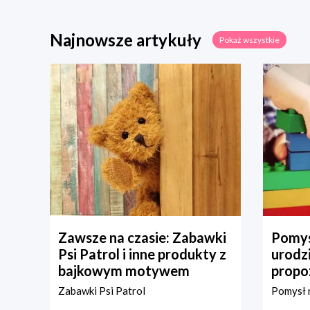
Najnowsze artykuły
Pokaż wszystkie
Zawsze na czasie: Zabawki
Pomys
Psi Patrol i inne produkty z
urodz
bajkowym motywem
propo
Zabawki Psi Patrol
Pomysł n