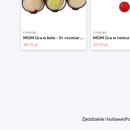
Limango
Limango
MGM Gra w bule - 8+ rozmiar: onesize
MGM Gra w bule - 5+ rozmiar: onesize
69.75 zł
17.57 zł
Zjeżdżalnie i huśtawki
Po