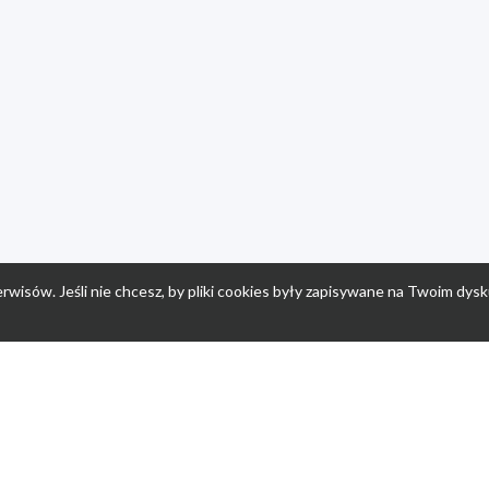
rwisów. Jeśli nie chcesz, by pliki cookies były zapisywane na Twoim dysk
a
Przepisy dla dzieci
Po
Nuumi.pl - moda online
K