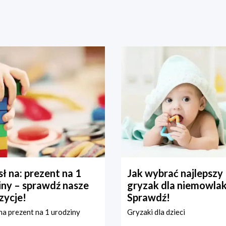
ł na: prezent na 1
Jak wybrać najlepszy
iny – sprawdź nasze
gryzak dla niemowla
zycje!
Sprawdź!
a prezent na 1 urodziny
Gryzaki dla dzieci