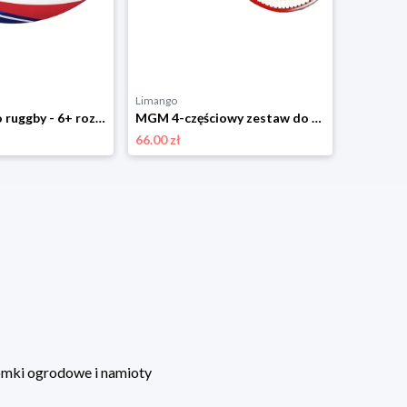
Limango
Limango
MGM Piłka do ruggby - 6+ rozmiar: onesize
MGM 4-częściowy zestaw do tenisa - 3+ (produkt niespodzianka) rozmiar: onesize
66.00 zł
24.12 zł
mki ogrodowe i namioty