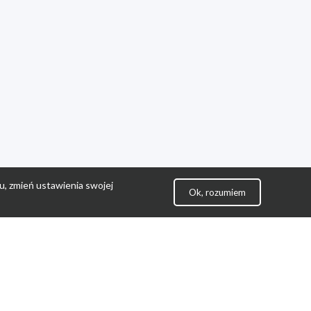
u, zmień ustawienia swojej
Ok, rozumiem
lityka Prywatności
ontakt