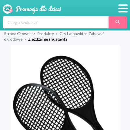
Promocje
Strona Główna
>
Produkty
>
Gry i zabawki
>
Zabawki
Produkty
ogrodowe
>
Zjeżdżalnie i huśtawki
Sklepy
Blog
Wyprawka