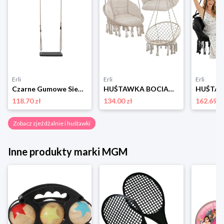
Erli
Erli
Erli
Czarne Gumowe Siedzisko Huśtawka 44,5 cm na Plac Zabaw dla Dzieci Solidna
HUŚTAWKA BOCIANIE GNIAZDO Z PODUSZKĄ CZARNE XXL ZESTAW OGRODOWY BOHO 120CM
118.70 zł
134.00 zł
162.69 z
Zobacz zjeżdżalnie i huśtawki
Inne produkty marki MGM