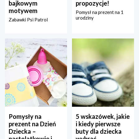
bajkowym
propozycje!
motywem
Pomysł na prezent na 1
urodziny
Zabawki Psi Patrol
Pomysły na
5 wskazówek, jakie
prezent na Dzień
i kiedy pierwsze
Dziecka –
buty dla dziecka
nastolatkowie i
wybrać