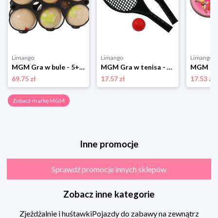
Limango
Limango
Limango
MGM Gra w bule - 5+ rozmiar: onesize
MGM Gra w tenisa - 3+ (produkt niespodzianka) rozmiar: onesize
69.75 zł
17.57 zł
17.53 zł
Zobacz markę MGM
Inne promocje
Sprawdź promocje innych sklepów
Zobacz inne kategorie
Zjeżdżalnie i huśtawki
Pojazdy do zabawy na zewnątrz