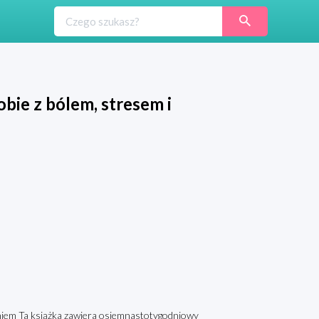
obie z bólem, stresem i
zeniem Ta książka zawiera osiemnastotygodniowy