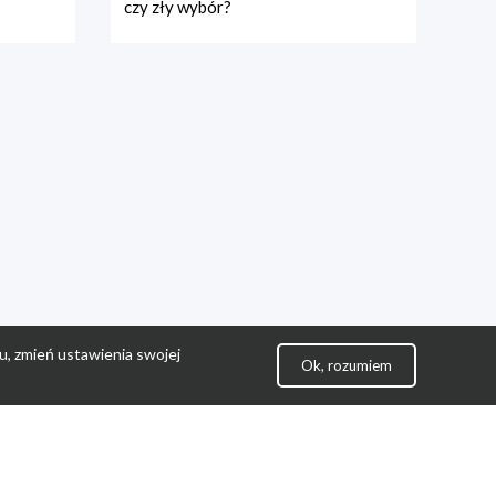
czy zły wybór?
u, zmień ustawienia swojej
Ok, rozumiem