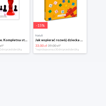
-
15
%
Natuli
Pewność siebie. Kompletna strategia wykorzystania własnego potencjału Samo sedno
Jak wspierać rozwój dziecka w wieku 6–13 lat? Samo sedno
zł*
33.00 zł
39.00 zł*
0 dni przed obniżką
*najniższa cena z 30 dni przed obniżką