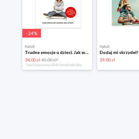
-
24
%
Natuli
Natuli
Trudne emocje u dzieci. Jak wspólnie rozwiązywać problemy w domu i w szkole Samo sedno
34.00 zł
45.00 zł*
29.00 zł
*najniższa cena z 30 dni przed obniżką