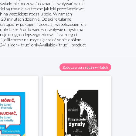
k świadomie odczuwać doznania i wpływać na nie
ści są równie skuteczne jak leki przeciwbólowe,
ch na wszelkiego rodzaju bóle. W ramach
20 minutach dziennie. Dzięki regularnej
e zastąpiony pokojem, radością i współczuciem dla
h, ale także źródło wiedzy o wpływie umysłu na
ruje drogę do lepszego zdrowia fizycznego i
jeśli chcesz nauczyć się radzić sobie z bólem,
4" slider="true" onlyAvailable="true"] [product
Zobacz wyprzedaże w Natuli