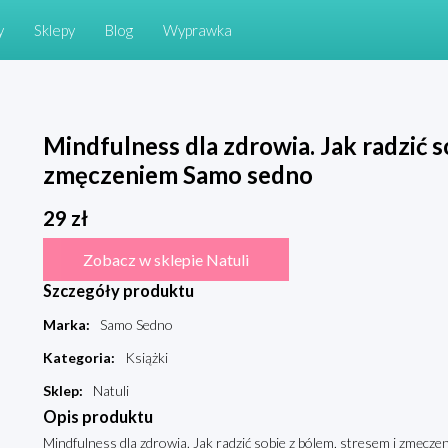
y
Sklepy
Blog
Wyprawka
Mindfulness dla zdrowia. Jak radzić s
zmęczeniem Samo sedno
29
zł
Zobacz w sklepie Natuli
Szczegóły produktu
Marka
:
Samo Sedno
Kategoria
:
Książki
Sklep
:
Natuli
Opis produktu
Mindfulness dla zdrowia. Jak radzić sobie z bólem, stresem i zmęc