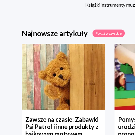
Książki
Instrumenty mu
Najnowsze artykuły
Pokaż wszystkie
Zawsze na czasie: Zabawki
Pomys
Psi Patrol i inne produkty z
urodz
bajkowym motywem
propo