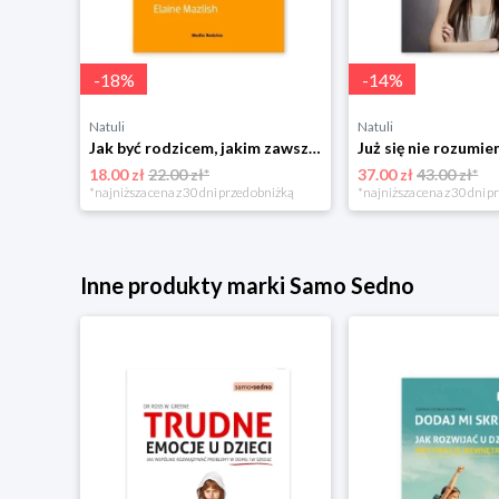
-
18
%
-
14
%
Natuli
Natuli
Najszczęśliwsze niemowlę w okolicy Mamania
Jak być rodzicem, jakim zawsze chciałeś być Media rodzina
18.00 zł
22.00 zł*
37.00 zł
43.00 zł*
niżką
*najniższa cena z 30 dni przed obniżką
*najniższa cena z 30 dni p
Inne produkty marki Samo Sedno