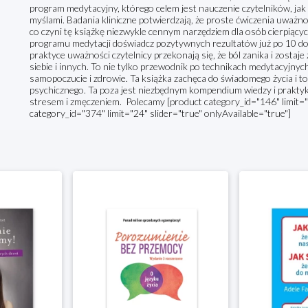
program medytacyjny, którego celem jest nauczenie czytelników, ja
myślami. Badania kliniczne potwierdzają, że proste ćwiczenia uważno
co czyni tę książkę niezwykle cennym narzędziem dla osób cierpiący
programu medytacji doświadcz pozytywnych rezultatów już po 10 do 
praktyce uważności czytelnicy przekonają się, że ból zanika i zostaj
siebie i innych. To nie tylko przewodnik po technikach medytacyjnyc
samopoczucie i zdrowie. Ta książka zachęca do świadomego życia i to
psychicznego. Ta poza jest niezbędnym kompendium wiedzy i praktyki, 
stresem i zmęczeniem. Polecamy [product category_id="146" limit="2
category_id="374" limit="24" slider="true" onlyAvailable="true"]