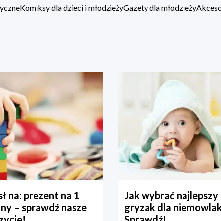
zyczne
Komiksy dla dzieci i młodzieży
Gazety dla młodzieży
Akcesor
ł na: prezent na 1
Jak wybrać najlepszy
iny – sprawdź nasze
gryzak dla niemowla
zycje!
Sprawdź!