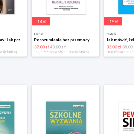
-
14
%
-
15
%
Natuli
Natuli
Już się nie rozumiemy! Jak przeżyć czas trzaskających drzwi Esprit
Porozumienie bez przemocy: o języku życia Czarna owca
37.00 zł
43.00 zł*
33.00 zł
39.00 
rzed obniżką
*najniższa cena z 30 dni przed obniżką
*najniższa cena z 3