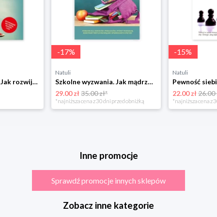
-
17
%
-
15
%
Natuli
Natuli
Dodaj mi skrzydeł! Jak rozwijać u dzieci motywację wewnętrzną Samo sedno
Szkolne wyzwania. Jak mądrze wspierać dziecko w dorastaniu? Samo sedno
29.00 zł
35.00 zł*
22.00 zł
26.00 
*najniższa cena z 30 dni przed obniżką
*najniższa cena z 3
Inne promocje
Sprawdź promocje innych sklepów
Zobacz inne kategorie