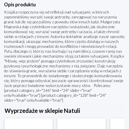
Opis produktu
Książka rozpoczyna się od refleksji nad sytuacjami, w których
zapomnieliśmy wyrazić swoje potrzeby, zareagować na naruszenia
granic lub źle się poczuliśmy z powodu słów innych ludzi. Małgorzata
Majewska daje czytelnikom narzędzia i wskazówki, jak skutecznie
komunikować się, wyrażać swoje potrzeby i uczucia, a także chronić
siebie w relacjach z innymi. Autorka dokładnie analizuje nasze sposoby
komunikacji, ukazując mechanizmy, które często działają w naszych
rozmowach i mogą prowadzić do konfliktów i niewłaściwych relacji.
Pyta, dlaczego ci, którzy nas kochają i są nam bliscy, czasem ranią nas
swoimi słowami i jakie mechanizmy stoją za takimi sytuacjami. Książka
"Mówię, więc jestem" pomaga czytelnikom zrozumieć konstrukcję
językową i psychologiczne mechanizmy z nią związane. Daje narzędzia
do stawiania granic, wyrażania siebie i zarządzania sobą w relacjach z
innymi. To przewodnik do świadomego i skutecznego komunikowania
się, który pomaga odzyskać poczucie sprawczości i kontrolować swoje
życie poprzez świadome wykorzystanie mocy słów. Polecamy:
[product category_id="146" limit="24" slider="true"
onlyAvailable="true"] [product category_id="128" limit="24"
slider="true" onlyAvailable="true"]
Wyprzedaże w sklepie Natuli