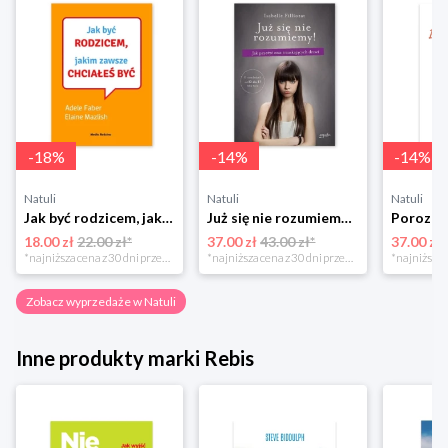
-
18
%
-
14
%
-
14
%
Natuli
Natuli
Natuli
Jak być rodzicem, jakim zawsze chciałeś być Media rodzina
Już się nie rozumiemy! Jak przeżyć czas trzaskających drzwi Esprit
18.00 zł
22.00 zł*
37.00 zł
43.00 zł*
37.00 zł
*najniższa cena z 30 dni przed obniżką
*najniższa cena z 30 dni przed obniżką
Zobacz wyprzedaże w Natuli
Inne produkty marki Rebis