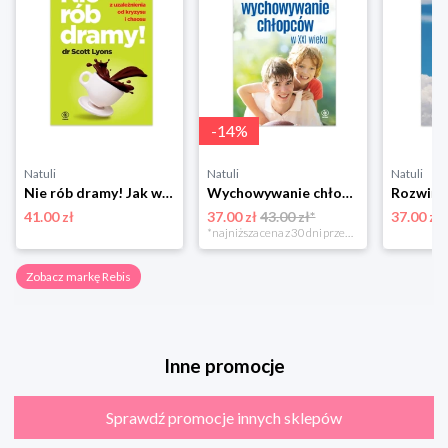
-
14
%
Natuli
Natuli
Natuli
Nie rób dramy! Jak wyleczyć z uzależnienia od kryzysu i chaosu siebie oraz innych Rebis
Wychowywanie chłopców w XXI wieku Rebis
41.00 zł
37.00 zł
43.00 zł*
37.00 zł
*najniższa cena z 30 dni przed obniżką
Zobacz markę Rebis
Inne promocje
Sprawdź promocje innych sklepów