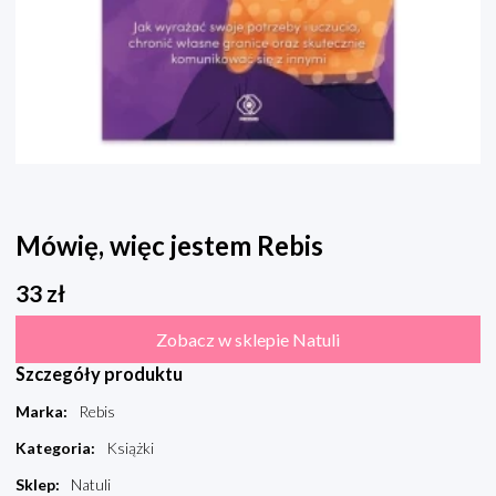
Mówię, więc jestem Rebis
33
zł
Zobacz w sklepie Natuli
Szczegóły produktu
Marka
:
Rebis
Kategoria
:
Książki
Sklep
:
Natuli