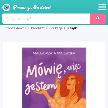
Promocje
Strona Główna
>
Produkty
>
Edukacja
>
Książki
Produkty
Sklepy
Blog
Wyprawka