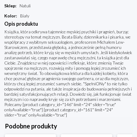
Sklep
:
Natuli
Kolor
:
Biały
Opis produktu
Książka, która odkrywa tajemnice męskiej psychiki i pragnień, burząc
stereotypy na temat mężczyzn. Beata Biały, dziennikarka i pisarka, we
współpracy z wybitnym seksuologiem, profesorem Michałem Lew-
Starowiczem, przedstawia głęboką, a jednocześnie pełną humoru
analizę potrzeb, które kryją się w męskich umysłach. Jeśli kiedykolwiek
zastanawiałaś się, czego naprawdę chcą mężczyźni, ta książka jest dla
Ciebie. Znajdziesz w niej opowieści i refleksje, które zmienią Twoje
spojrzenie na mężczyzn, rozwieją mity i pomogą lepiej zrozumieć ich
wewnętrzny świat. To obowiązkowa lektura dla każdej kobiety, która
chce poznać głębsze pragnienia swojego partnera, oraz dla mężczyzn,
którzy chcą lepiej zrozumieć samych siebie. "SpełniONy" to nie tylko
odpowiedzi na pytania, ale także inspiracja do budowania pełniejszych i
bardziej satysfakcjonujących relacji. Dowiedz się, jak funkcjonuje świat
mężczyzn i co naprawdę kryje się za ich potrzebami i marzeniami.
Polecamy [product category_id="146" limit="24" slider="true"
onlyAvailable="true"] [product category_id="161" limit="24"
slider="true" onlyAvailable="true"]
Podobne produkty