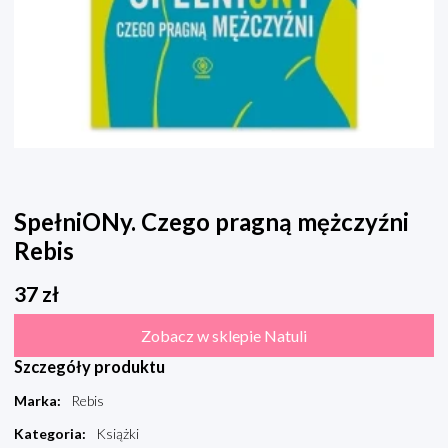
SpełniONy. Czego pragną mężczyźni
Rebis
37
zł
Zobacz w sklepie Natuli
Szczegóły produktu
Marka
:
Rebis
Kategoria
:
Książki