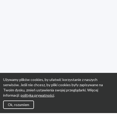
Używamy plików cookies, by ułatwić korzystanie z naszych
serwisów. Jeśli nie chcesz, by pliki cookies były zapisywane na
Twoim dysku, zmień ustawienia swojej przeglądarki. Więcej
informacji:
polityka prywatności
.
Ok, rozumiem