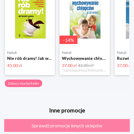
-
14
%
Natuli
Natuli
Natuli
Nie rób dramy! Jak wyleczyć z uzależnienia od kryzysu i chaosu siebie oraz innych Rebis
Wychowywanie chłopców w XXI wieku Rebis
41.00 zł
37.00 zł
43.00 zł*
37.00 zł
*najniższa cena z 30 dni przed obniżką
Zobacz markę Rebis
Inne promocje
Sprawdź promocje innych sklepów