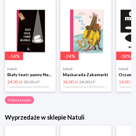
-
14
%
-
24
%
-
18
%
Natuli
Natuli
Natuli
Biały teatr panny Nehemias
Maskarada Zakamarki
24.00 zł
28.00 zł*
26.00 zł
34.00 zł*
14.00 zł
*najniższa cena z 30 dni przed obniżką
*najniższa cena z 30 dni przed obniżką
Zobacz książki
Wyprzedaże w sklepie Natuli