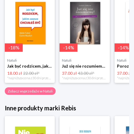
-
18
%
-
14
%
-
14
%
Natuli
Natuli
Natuli
Jak być rodzicem, jakim zawsze chciałeś być Media rodzina
Już się nie rozumiemy! Jak przeżyć czas trzaskających drzwi Esprit
18.00 zł
22.00 zł*
37.00 zł
43.00 zł*
37.00 zł
*najniższa cena z 30 dni przed obniżką
*najniższa cena z 30 dni przed obniżką
Zobacz wyprzedaże w Natuli
Inne produkty marki Rebis