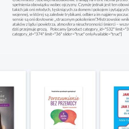
spełnienia obowiązku wobec ojczyzny. Czymże jednak jest ten obowiąz
takich jak oni młodych, tęskniących za domem i pokojem i pytając
wojennej, w której są zaledwie trybikami, odbiera im najpierw poczuc
sensie są oni dosłownie „straconym pokoleniem”.Mistrzowskie wnik
ataków z lądu i powietrza, atmosfera nieuchronności śmierci – wszy
dziś przejmuje grozą. Polecamy [product category_id="532" limit="36
category_id="374" limit="36" slider="true" onlyAvailable="true"]