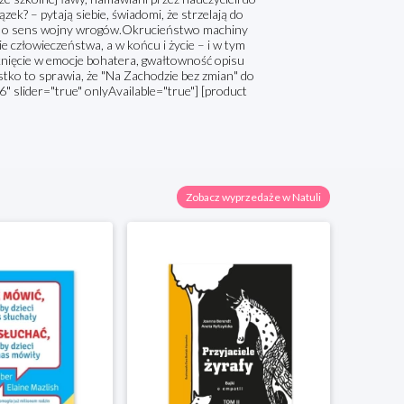
ek? – pytają siebie, świadomi, że strzelają do
ych o sens wojny wrogów.Okrucieństwo machiny
ie człowieczeństwa, a w końcu i życie – i w tym
nięcie w emocje bohatera, gwałtowność opisu
stko to sprawia, że "Na Zachodzie bez zmian" do
" slider="true" onlyAvailable="true"] [product
Zobacz wyprzedaże w Natuli