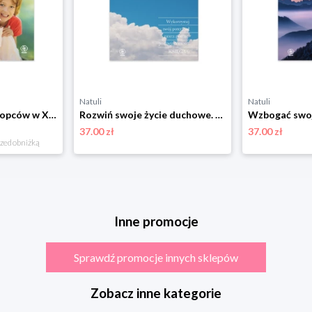
Natuli
Natuli
Wychowywanie chłopców w XXI wieku Rebis
Rozwiń swoje życie duchowe. Wykorzystaj swój potencjał przez potęgę podświadomości Rebis
37.00 zł
37.00 zł
rzed obniżką
Inne promocje
Sprawdź promocje innych sklepów
Zobacz inne kategorie