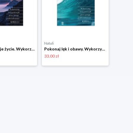
Natuli
Wzbogać swoje życie. Wykorzystaj swój potencjał przez potęgę podświadomości Rebis
Pokonaj lęk i obawy. Wykorzystaj swój potencjał przez potęgę podświadomości Rebis
33.00 zł