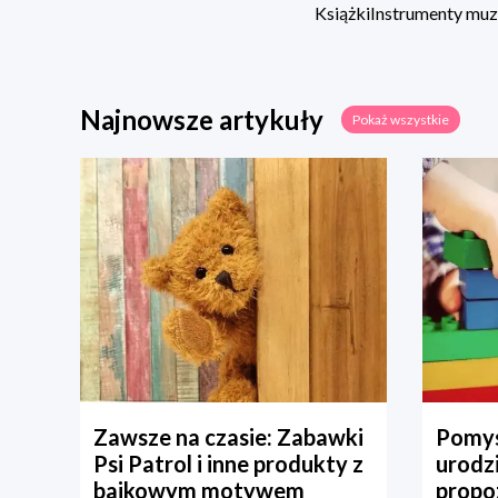
Książki
Instrumenty mu
Najnowsze artykuły
Pokaż wszystkie
Zawsze na czasie: Zabawki
Pomys
Psi Patrol i inne produkty z
urodz
bajkowym motywem
propo