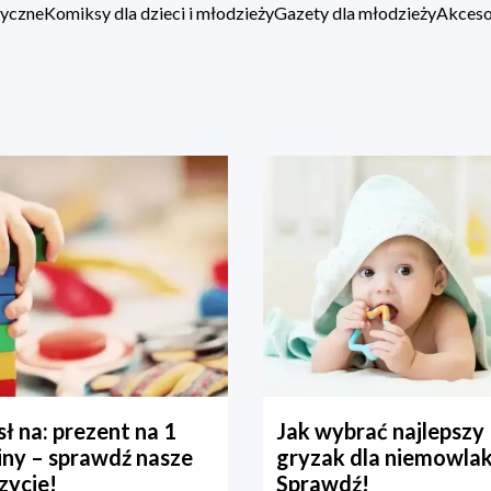
zyczne
Komiksy dla dzieci i młodzieży
Gazety dla młodzieży
Akcesor
ł na: prezent na 1
Jak wybrać najlepszy
iny – sprawdź nasze
gryzak dla niemowla
zycje!
Sprawdź!