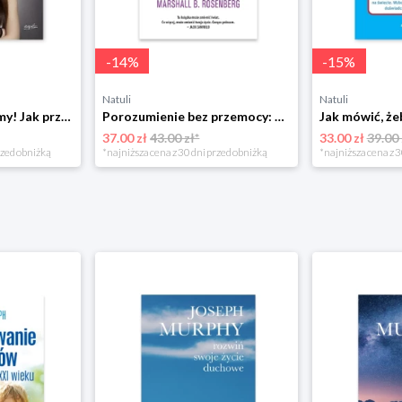
-
14
%
-
15
%
Natuli
Natuli
Już się nie rozumiemy! Jak przeżyć czas trzaskających drzwi Esprit
Porozumienie bez przemocy: o języku życia Czarna owca
37.00 zł
43.00 zł*
33.00 zł
39.00 
rzed obniżką
*najniższa cena z 30 dni przed obniżką
*najniższa cena z 3