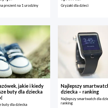
a prezent na 1 urodziny
Gryzaki dla dzieci
zówek, jakie i kiedy
Najlepszy smartwatch
ze buty dla dziecka
dziecka – ranking
ć
Najlepszy smartwatch dla dzi
ranking
 buty dla dziecka