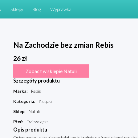
y
Sklepy
Blog
Wyprawka
Na Zachodzie bez zmian Rebis
26
zł
Zobacz w sklepie Natuli
Szczegóły produktu
Marka
:
Rebis
Kategoria
:
Książki
Sklep
:
Natuli
Płeć
:
Dziewczęce
Opis produktu
Osiemnasto-, dziewiętnastolatkowie trafiają na front niemal prosto 