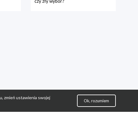
czy zły wybór?
u, zmień ustawienia swojej
Ok, rozumiem