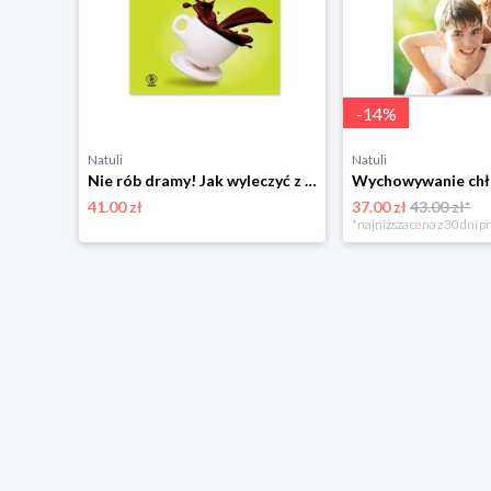
-
14
%
Natuli
Natuli
Pieśń srebrzysta, płomień nocy. Pieśń ostatniego królestwa. Tom 1 Rebis
Nie rób dramy! Jak wyleczyć z uzależnienia od kryzysu i chaosu siebie oraz innych Rebis
41.00 zł
37.00 zł
43.00 zł*
*najniższa cena z 30 dni p