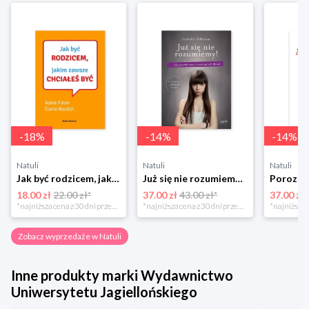
-
18
%
-
14
%
-
14
%
Natuli
Natuli
Natuli
Jak być rodzicem, jakim zawsze chciałeś być Media rodzina
Już się nie rozumiemy! Jak przeżyć czas trzaskających drzwi Esprit
18.00 zł
22.00 zł*
37.00 zł
43.00 zł*
37.00 zł
*najniższa cena z 30 dni przed obniżką
*najniższa cena z 30 dni przed obniżką
Zobacz wyprzedaże w Natuli
Inne produkty marki Wydawnictwo
Uniwersytetu Jagiellońskiego