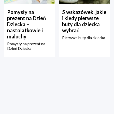
Pomysły na
5 wskazówek, jakie
prezent na Dzień
i kiedy pierwsze
Dziecka –
buty dla dziecka
nastolatkowie i
wybrać
maluchy
Pierwsze buty dla dziecka
Pomysły na prezent na
Dzień Dziecka