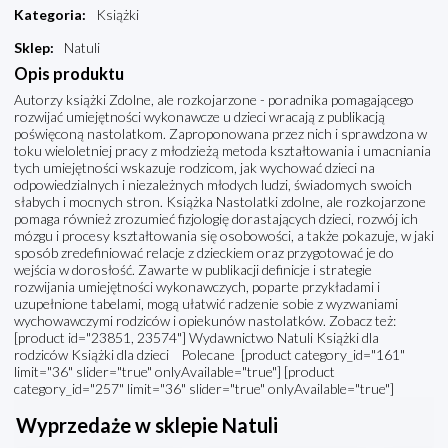
Kategoria
:
Książki
Sklep
:
Natuli
Opis produktu
Autorzy książki Zdolne, ale rozkojarzone - poradnika pomagającego
rozwijać umiejętności wykonawcze u dzieci wracają z publikacją
poświęconą nastolatkom. Zaproponowana przez nich i sprawdzona w
toku wieloletniej pracy z młodzieżą metoda kształtowania i umacniania
tych umiejętności wskazuje rodzicom, jak wychować dzieci na
odpowiedzialnych i niezależnych młodych ludzi, świadomych swoich
słabych i mocnych stron. Książka Nastolatki zdolne, ale rozkojarzone
pomaga również zrozumieć fizjologię dorastających dzieci, rozwój ich
mózgu i procesy kształtowania się osobowości, a także pokazuje, w jaki
sposób zredefiniować relacje z dzieckiem oraz przygotować je do
wejścia w dorosłość. Zawarte w publikacji definicje i strategie
rozwijania umiejętności wykonawczych, poparte przykładami i
uzupełnione tabelami, mogą ułatwić radzenie sobie z wyzwaniami
wychowawczymi rodziców i opiekunów nastolatków. Zobacz też:
[product id="23851, 23574"] Wydawnictwo Natuli Książki dla
rodziców Książki dla dzieci Polecane [product category_id="161"
limit="36" slider="true" onlyAvailable="true"] [product
category_id="257" limit="36" slider="true" onlyAvailable="true"]
Wyprzedaże w sklepie Natuli