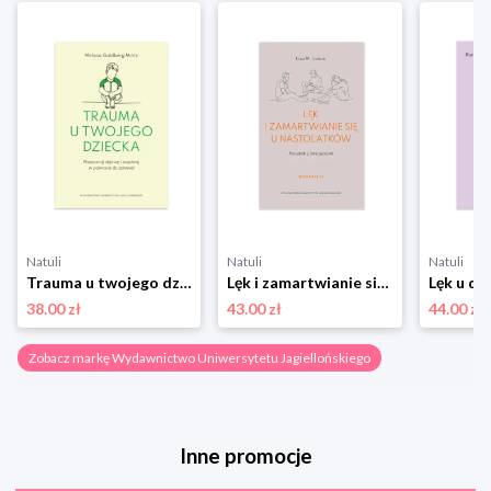
Natuli
Natuli
Natuli
Trauma u twojego dziecka. Rozpoznaj objawy i wspieraj w powrocie do zdrowia Wydawnictwo uniwersytetu jagiellońskiego
Lęk i zamartwianie się u nastolatków. Poradnik z ćwiczeniami Wydawnictwo uniwersytetu jagiellońskiego
38.00 zł
43.00 zł
44.00 zł
Zobacz markę Wydawnictwo Uniwersytetu Jagiellońskiego
Inne promocje