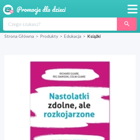
Promocje
Strona Główna
>
Produkty
>
Edukacja
>
Książki
Produkty
Sklepy
Blog
Wyprawka