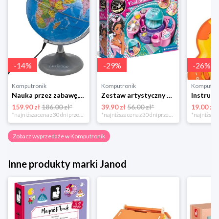
-
14
%
-
29
%
-
26
%
Komputronik
Komputronik
Komputro
Nauka przez zabawę,zabawka edukacyjna,zabawka interaktywna Lexibook Globus Świecący Dzienny i Nocny PL LEXIBOOK
Zestaw artystyczny Clementoni Crazy chic Odjazdowe paznokcie 78771
159.90 zł
186.00 zł*
39.90 zł
56.00 zł*
19.00 zł
*najniższa cena z 30 dni przed obniżką
*najniższa cena z 30 dni przed obniżką
Zobacz wyprzedaże w Komputronik
Inne produkty marki Janod