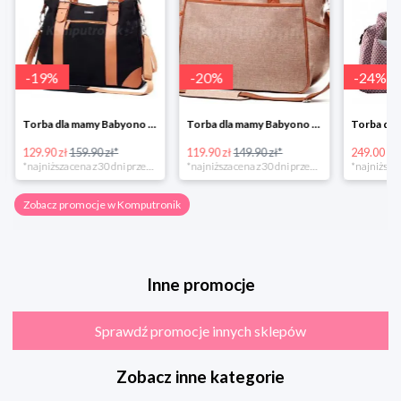
-
19
%
-
20
%
-
24
%
Torba dla mamy Babyono 1505/01 Comfort Icoinic 5/5
Torba dla mamy Babyono 1507/01 Comfort Chic w super cenie
129.90 zł
159.90 zł*
119.90 zł
149.90 zł*
249.00 zł
*najniższa cena z 30 dni przed obniżką
*najniższa cena z 30 dni przed obniżką
Zobacz promocje w Komputronik
Inne promocje
Sprawdź promocje innych sklepów
Zobacz inne kategorie