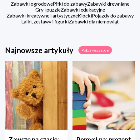
Zabawki ogrodowe
Piłki do zabawy
Zabawki drewniane
Gry i puzzle
Zabawki edukacyjne
Zabawki kreatywne i artystyczne
Klocki
Pojazdy do zabawy
Lalki, zestawy i figurki
Zabawki dla niemowląt
Najnowsze artykuły
Pokaż wszystkie
Zawsze na czasie:
Pomysł na: prezent