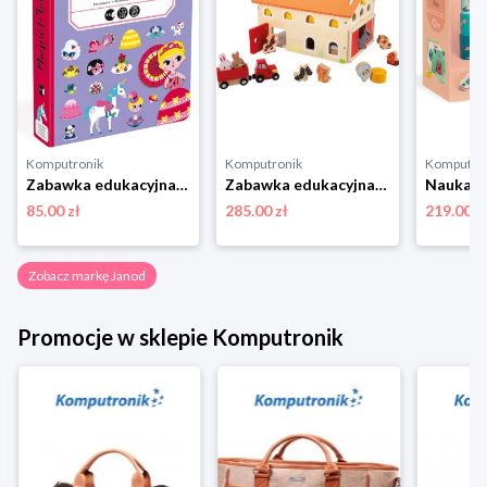
Komputronik
Komputronik
Komputro
Zabawka edukacyjna,zabawki magnetyczne Janod Magnetibook Księżniczki
Zabawka edukacyjna,zestaw do odgrywania ról Janod Farma Drewniana J03318
85.00 zł
285.00 zł
219.00 z
Zobacz markę Janod
Promocje w sklepie Komputronik