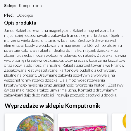
Sklep
:
Komputronik
Płeć
:
Dziecięce
Opis produktu
Janod Rakieta drewniana magnetyczna Rakieta magnetyczna to
najbardziej rozpoznawalna zabawka francuskiej marki Janod! Spełnia
marzenia wielu dzieci o lataniu w kosmos! Zestaw 6 drewnianych
elementów, każdy z wbudowanym magnesem, z których po ułożeniu
powstaje kolorowa rakieta. Idealna do małych rączek dziecka – po
złożeniu dziecko może swobodnie udawać lot rakiety. Zabawka rozwija
wyobraźnię i kreatywność dziecka. Uczy precyzji, kojarzenia kształtów
oraz rozwija zdolności manualne. Rakieta zaprojektowana we Francji.
Zapakowana jest w estetyczne, kartonowe pudełko z uchwytem,
idealne na prezent. Drewniane zabawki pozytywnie wpływają na
wszechstronny rozwój dziecka. Dają możliwość rozwijania
kreatywnego myślenia oraz umiejętności tworzenia historii. Zestawy
ćwiczą małe rączki a także umysł malucha. Kontakt z drewnianymi
zabawkami daje dużo radości i rozwija poczucie estetyki u dziecka.
Wyprzedaże w sklepie Komputronik