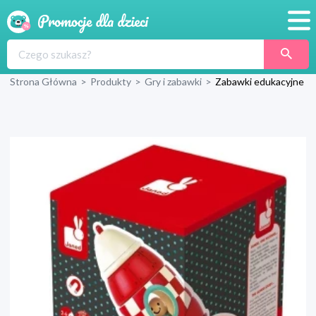
Promocje
Strona Główna
>
Produkty
>
Gry i zabawki
>
Zabawki edukacyjne
Produkty
Sklepy
Blog
Wyprawka