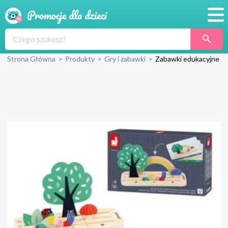
Promocje
Strona Główna
>
Produkty
>
Gry i zabawki
>
Zabawki edukacyjne
Produkty
Sklepy
Blog
Wyprawka