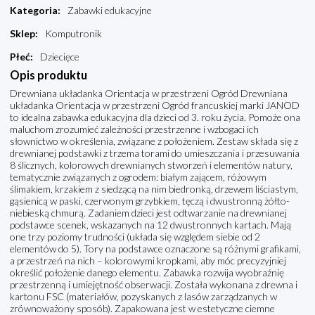
Kategoria
:
Zabawki edukacyjne
Sklep
:
Komputronik
Płeć
:
Dziecięce
Opis produktu
Drewniana układanka Orientacja w przestrzeni Ogród Drewniana
układanka Orientacja w przestrzeni Ogród francuskiej marki JANOD
to idealna zabawka edukacyjna dla dzieci od 3. roku życia. Pomoże ona
maluchom zrozumieć zależności przestrzenne i wzbogaci ich
słownictwo w określenia, związane z położeniem. Zestaw składa się z
drewnianej podstawki z trzema torami do umieszczania i przesuwania
8 ślicznych, kolorowych drewnianych stworzeń i elementów natury,
tematycznie związanych z ogrodem: białym zającem, różowym
ślimakiem, krzakiem z siedzącą na nim biedronką, drzewem liściastym,
gąsienicą w paski, czerwonym grzybkiem, tęczą i dwustronną żółto-
niebieską chmurą. Zadaniem dzieci jest odtwarzanie na drewnianej
podstawce scenek, wskazanych na 12 dwustronnych kartach. Mają
one trzy poziomy trudności (układa się względem siebie od 2
elementów do 5). Tory na podstawce oznaczone są różnymi grafikami,
a przestrzeń na nich – kolorowymi kropkami, aby móc precyzyjniej
określić położenie danego elementu. Zabawka rozwija wyobraźnię
przestrzenną i umiejętność obserwacji. Została wykonana z drewna i
kartonu FSC (materiałów, pozyskanych z lasów zarządzanych w
zrównoważony sposób). Zapakowana jest w estetyczne ciemne