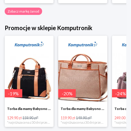
Zobacz markę Janod
Promocje w sklepie Komputronik
-
19
%
-
20
%
-
24
%
Torba dla mamy Babyono 1505/01 Comfort Icoinic 5/5
Torba dla mamy Babyono 1507/01 Comfort Chic w super cenie
129.90 zł
159.90 zł*
119.90 zł
149.90 zł*
249.00 zł
*najniższa cena z 30 dni przed obniżką
*najniższa cena z 30 dni przed obniżką