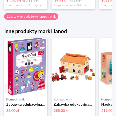
159.90 zł
186.00 zł*
39.90 zł
56.00 zł*
19.00 zł
*najniższa cena z 30 dni przed obniżką
*najniższa cena z 30 dni przed obniżką
Zobacz wyprzedaże w Komputronik
Inne produkty marki Janod
Komputronik
Komputronik
Komputro
Zabawka edukacyjna,zabawki magnetyczne Janod Magnetibook Księżniczki
Zabawka edukacyjna,zestaw do odgrywania ról Janod Farma Drewniana J03318
85.00 zł
285.00 zł
219.00 z