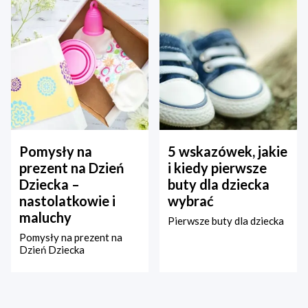
Pomysły na
5 wskazówek, jakie
prezent na Dzień
i kiedy pierwsze
Dziecka –
buty dla dziecka
nastolatkowie i
wybrać
maluchy
Pierwsze buty dla dziecka
Pomysły na prezent na
Dzień Dziecka