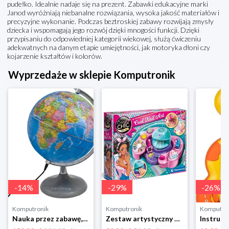
pudełko. Idealnie nadaje się na prezent. Zabawki edukacyjne marki
Janod wyróżniają niebanalne rozwiązania, wysoka jakość materiałów i
precyzyjne wykonanie. Podczas beztroskiej zabawy rozwijają zmysły
dziecka i wspomagają jego rozwój dzięki mnogości funkcji. Dzięki
przypisaniu do odpowiedniej kategorii wiekowej, służą ćwiczeniu
adekwatnych na danym etapie umiejętności, jak motoryka dłoni czy
kojarzenie kształtów i kolorów.
Wyprzedaże w sklepie Komputronik
-
14
%
-
29
%
-
26
%
Komputronik
Komputronik
Komputro
Nauka przez zabawę,zabawka edukacyjna,zabawka interaktywna Lexibook Globus Świecący Dzienny i Nocny PL LEXIBOOK
Zestaw artystyczny Clementoni Crazy chic Odjazdowe paznokcie 78771