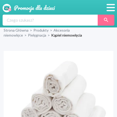
Promocje
Strona Główna
>
Produkty
>
Akcesoria
Produkty
niemowlęce
>
Pielęgnacja
>
Kąpiel niemowlęcia
Sklepy
Blog
Wyprawka