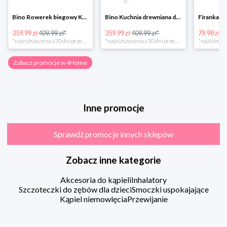
Bino Rowerek biegowy Krecik
Bino Kuchnia drewniana dla dzieci Provence
359.99 zł
409.99 zł*
359.99 zł
409.99 zł*
79.98 zł
13
*najniższa cena z 30 dni przed obniżką
*najniższa cena z 30 dni przed obniżką
Zobacz promocje w 4Home
Inne promocje
Sprawdź promocje innych sklepów
Zobacz inne kategorie
Akcesoria do kąpieli
Inhalatory
Szczoteczki do zębów dla dzieci
Smoczki uspokajające
Kąpiel niemowlęcia
Przewijanie