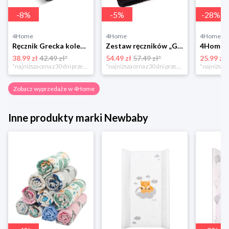
-
8
%
-
5
%
-
28
%
4Home
4Home
4Home
Ręcznik Grecka kolekcja ciemnoszary, 50 x 100 cm, 50 x 100 cm Bellatex
Zestaw ręczników „Greek” czarny, 50 x 90 cm, 70 x 130 cm 4-Home
38.99 zł
42.49 zł*
54.49 zł
57.49 zł*
25.99 zł
*najniższa cena z 30 dni przed obniżką
*najniższa cena z 30 dni przed obniżką
Zobacz wyprzedaże w 4Home
Inne produkty marki Newbaby