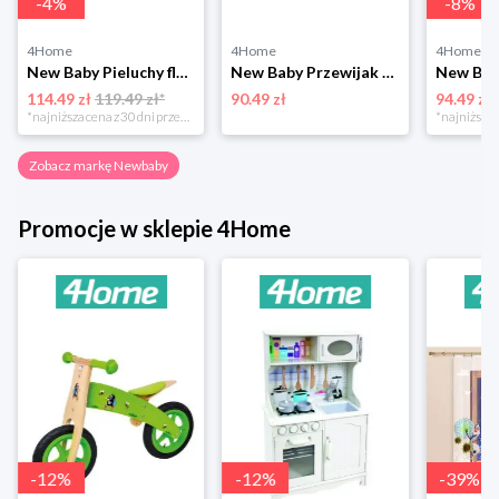
-
4
%
-
8
%
4Home
4Home
4Home
New Baby Pieluchy flanelowe z nadrukiem Standard, 70 x 80 cm, zestaw 10 szt. Newbaby
New Baby Przewijak mata Lis biały, 80 x 50 cm Newbaby
114.49 zł
119.49 zł*
90.49 zł
94.49 zł
*najniższa cena z 30 dni przed obniżką
Zobacz markę Newbaby
Promocje w sklepie 4Home
-
12
%
-
12
%
-
39
%