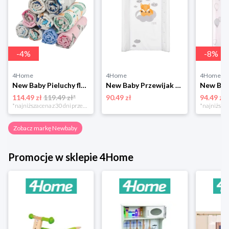
-
4
%
-
8
%
4Home
4Home
4Home
New Baby Pieluchy flanelowe z nadrukiem Standard, 70 x 80 cm, zestaw 10 szt. Newbaby
New Baby Przewijak mata Lis biały, 80 x 50 cm Newbaby
114.49 zł
119.49 zł*
90.49 zł
94.49 zł
*najniższa cena z 30 dni przed obniżką
Zobacz markę Newbaby
Promocje w sklepie 4Home