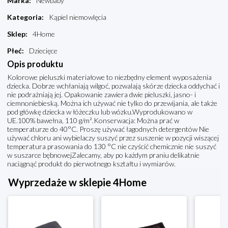
Marka
:
Newbaby
Kategoria
:
Kąpiel niemowlęcia
Sklep
:
4Home
Płeć
:
Dziecięce
Opis produktu
Kolorowe pieluszki materiałowe to niezbędny element wyposażenia
dziecka. Dobrze wchłaniają wilgoć, pozwalają skórze dziecka oddychać i
nie podrażniają jej. Opakowanie zawiera dwie pieluszki, jasno- i
ciemnoniebieską. Można ich używać nie tylko do przewijania, ale także
pod główkę dziecka w łóżeczku lub wózku.Wyprodukowano w
UE.100% bawełna, 110 g/m².Konserwacja: Można prać w
temperaturze do 40°C. Proszę używać łagodnych detergentów Nie
używać chloru ani wybielaczy suszyć przez suszenie w pozycji wiszącej
temperatura prasowania do 130 °C nie czyścić chemicznie nie suszyć
w suszarce bębnowejZalecamy, aby po każdym praniu delikatnie
naciągnąć produkt do pierwotnego kształtu i wymiarów.
Wyprzedaże w sklepie 4Home