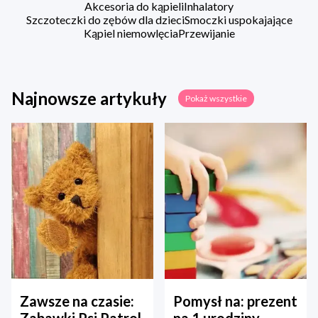
Akcesoria do kąpieli
Inhalatory
Szczoteczki do zębów dla dzieci
Smoczki uspokajające
Kąpiel niemowlęcia
Przewijanie
Najnowsze artykuły
Pokaż wszystkie
Zawsze na czasie:
Pomysł na: prezent