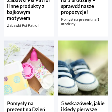
Zabawki Psi Patrol
na 1 urodziny –
i inne produkty z
sprawdź nasze
bajkowym
propozycje!
motywem
Pomysł na prezent na 1
urodziny
Zabawki Psi Patrol
Pomysły na
5 wskazówek, jakie
prezent na Dzień
i kiedy pierwsze