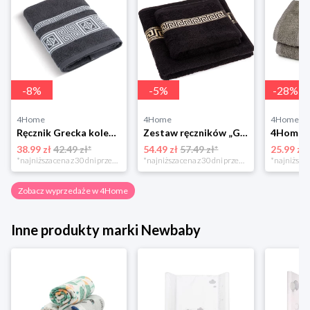
-
8
%
-
5
%
-
28
%
4Home
4Home
4Home
Ręcznik Grecka kolekcja ciemnoszary, 50 x 100 cm, 50 x 100 cm Bellatex
Zestaw ręczników „Greek” czarny, 50 x 90 cm, 70 x 130 cm 4-Home
38.99 zł
42.49 zł*
54.49 zł
57.49 zł*
25.99 zł
*najniższa cena z 30 dni przed obniżką
*najniższa cena z 30 dni przed obniżką
Zobacz wyprzedaże w 4Home
Inne produkty marki Newbaby