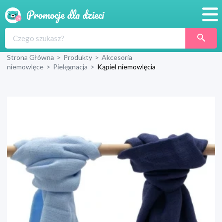
Promocje
Strona Główna
>
Produkty
>
Akcesoria
Produkty
niemowlęce
>
Pielęgnacja
>
Kąpiel niemowlęcia
Sklepy
Blog
Wyprawka