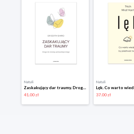
Natuli
Natuli
Masturbacja. Podręcznik przyjemności – używać w parze lub solo Czarna owca
Zaskakujący dar traumy. Droga do rozwoju potraumatycznego Czarna owca
41.00 zł
37.00 zł