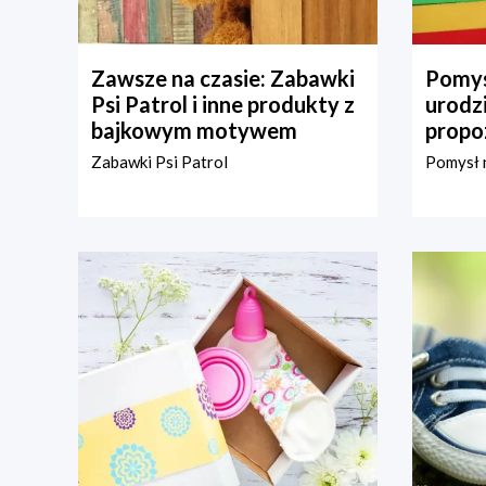
Zawsze na czasie: Zabawki
Pomys
Psi Patrol i inne produkty z
urodz
bajkowym motywem
propo
Zabawki Psi Patrol
Pomysł n