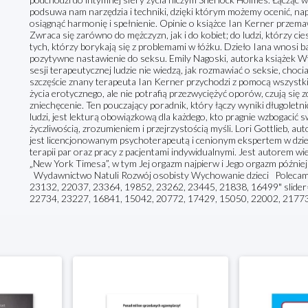
podsuwa nam narzędzia i techniki, dzięki którym możemy ocenić, nap
osiągnąć harmonię i spełnienie. Opinie o książce Ian Kerner przem
Zwraca się zarówno do mężczyzn, jak i do kobiet; do ludzi, którzy ci
tych, którzy borykają się z problemami w łóżku. Dzieło Iana wnosi ba
pozytywne nastawienie do seksu. Emily Nagoski, autorka książek W
sesji terapeutycznej ludzie nie wiedzą, jak rozmawiać o seksie, choc
szczęście znany terapeuta Ian Kerner przychodzi z pomocą wszystki
życia erotycznego, ale nie potrafią przezwyciężyć oporów, czują się
zniechęcenie. Ten pouczający poradnik, który łączy wyniki długoletn
ludzi, jest lekturą obowiązkową dla każdego, kto pragnie wzbogacić
życzliwością, zrozumieniem i przejrzystością myśli. Lori Gottlieb, 
jest licencjonowanym psychoterapeutą i cenionym ekspertem w dziedz
terapii par oraz pracy z pacjentami indywidualnymi. Jest autorem wiel
„New York Timesa”, w tym Jej orgazm najpierw i Jego orgazm późni
Wydawnictwo Natuli Rozwój osobisty Wychowanie dzieci Polecamy
23132, 22037, 23364, 19852, 23262, 23445, 21838, 16499" slider=
22734, 23227, 16841, 15042, 20772, 17429, 15050, 22002, 21773,