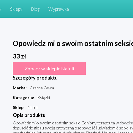
y
Sklepy
Blog
Wyprawka
Opowiedz mi o swoim ostatnim seksi
33
zł
Zobacz w sklepie Natuli
Szczegóły produktu
Marka
:
Czarna Owca
Kategoria
:
Książki
Sklep
:
Natuli
Opis produktu
Opowiedz mi o swoim ostatnim seksie Ceniony terapeuta w dowcipny
dopuścić do głosu swoją erotyczną osobowość i uświadomić sobie s
podchodzi do intymnej sfery życia niczym Sherlock Holmes. Łącząc