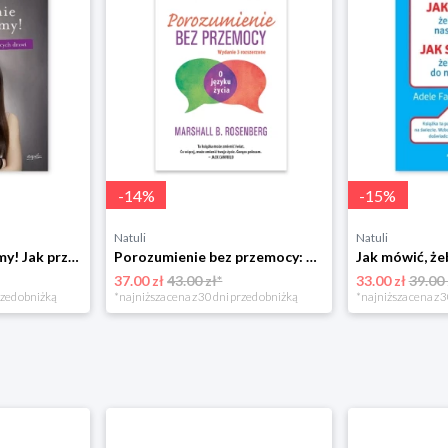
-
14
%
-
15
%
Natuli
Natuli
Już się nie rozumiemy! Jak przeżyć czas trzaskających drzwi Esprit
Porozumienie bez przemocy: o języku życia Czarna owca
37.00 zł
43.00 zł*
33.00 zł
39.00 
rzed obniżką
*najniższa cena z 30 dni przed obniżką
*najniższa cena z 3