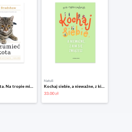
Natuli
Natuli
Zrozumieć kota. Na tropie miauczącej zagadki Czarna owca
Kochaj siebie, a nieważne, z kim się zwiążesz Czarna owca
33.00 zł
41.00 zł