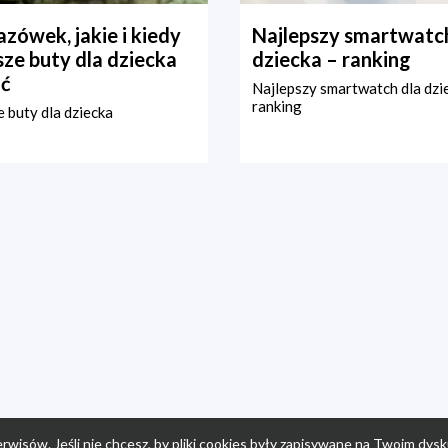
zówek, jakie i kiedy
Najlepszy smartwatch
ze buty dla dziecka
dziecka – ranking
ć
Najlepszy smartwatch dla dzi
ranking
 buty dla dziecka
rwisów. Jeśli nie chcesz, by pliki cookies były zapisywane na Twoim dysk