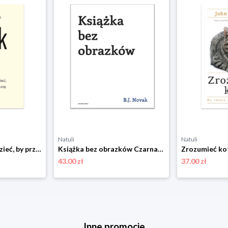
Natuli
Natuli
Lęk. Co warto wiedzieć, by przetrwać burzę Czarna owca
Książka bez obrazków Czarna owca
43.00 zł
37.00 zł
Inne promocje