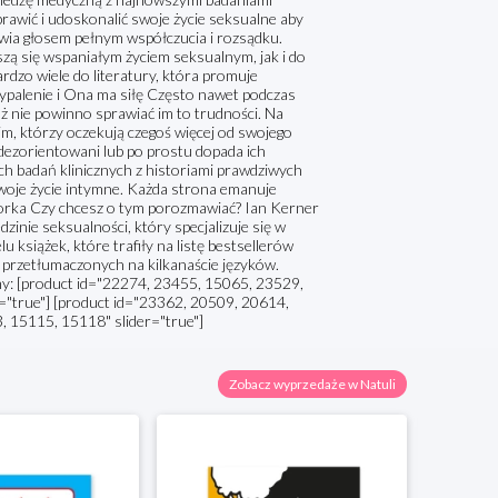
rawić i udoskonalić swoje życie seksualne aby
awia głosem pełnym współczucia i rozsądku.
eszą się wspaniałym życiem seksualnym, jak i do
rdzo wiele do literatury, która promuje
ypalenie i Ona ma siłę Często nawet podczas
iaż nie powinno sprawiać im to trudności. Na
m, którzy oczekują czegoś więcej od swojego
 zdezorientowani lub po prostu dopada ich
ich badań klinicznych z historiami prawdziwych
 swoje życie intymne. Każda strona emanuje
autorka Czy chcesz o tym porozmawiać? Ian Kerner
inie seksualności, który specjalizuje się w
u książek, które trafiły na listę bestsellerów
ej przetłumaczonych na kilkanaście języków.
: [product id="22274, 23455, 15065, 23529,
"true"] [product id="23362, 20509, 20614,
 15115, 15118" slider="true"]
Zobacz wyprzedaże w Natuli