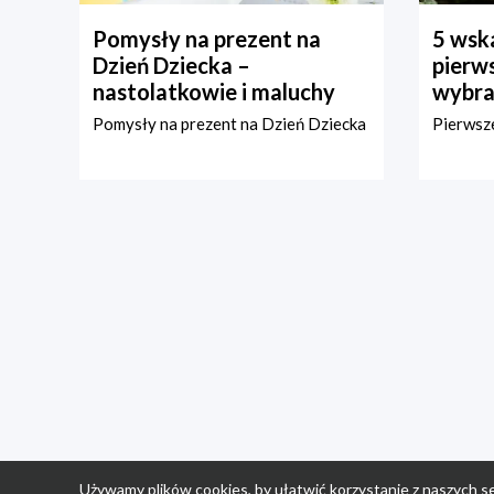
Pomysły na prezent na
5 wska
Dzień Dziecka –
pierws
nastolatkowie i maluchy
wybra
Pomysły na prezent na Dzień Dziecka
Pierwsze
Używamy plików cookies, by ułatwić korzystanie z naszych se