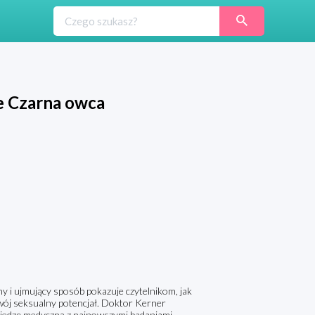
e Czarna owca
 i ujmujący sposób pokazuje czytelnikom, jak
wój seksualny potencjał. Doktor Kerner
 wiedzę medyczną z najnowszymi badaniami