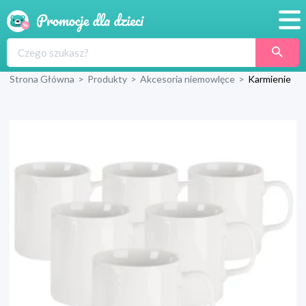
Promocje
Strona Główna
>
Produkty
>
Akcesoria niemowlęce
>
Karmienie
Produkty
Sklepy
Blog
Wyprawka