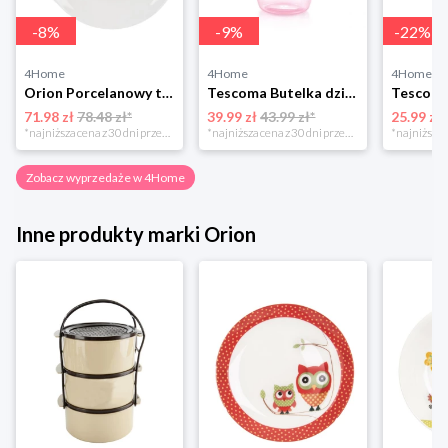
-
8
%
-
9
%
-
22
%
4Home
4Home
4Home
Orion Porcelanowy talerz płytki dla dzieci MONA, śr. 21 cm, 6 szt.
Tescoma Butelka dziecięca ze słomką BAMBINI różowy, 300 ml
71.98 zł
78.48 zł*
39.99 zł
43.99 zł*
25.99 zł
*najniższa cena z 30 dni przed obniżką
*najniższa cena z 30 dni przed obniżką
Zobacz wyprzedaże w 4Home
Inne produkty marki Orion