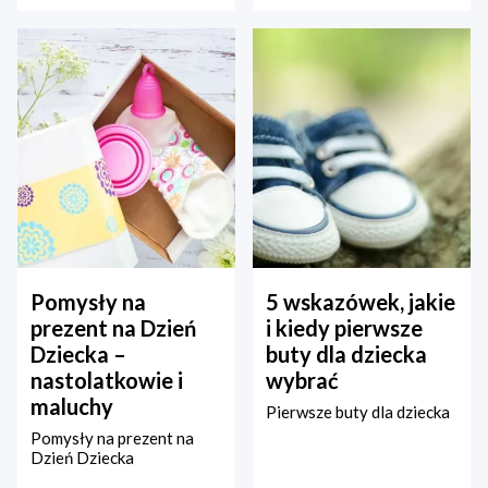
Pomysły na
5 wskazówek, jakie
prezent na Dzień
i kiedy pierwsze
Dziecka –
buty dla dziecka
nastolatkowie i
wybrać
maluchy
Pierwsze buty dla dziecka
Pomysły na prezent na
Dzień Dziecka