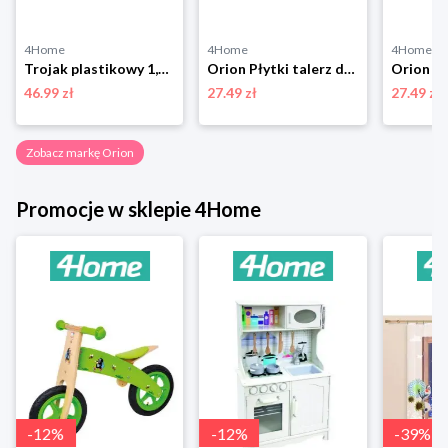
4Home
4Home
4Home
Trojak plastikowy 1,5 l, Orion
Orion Płytki talerz dziecięcy Sowa, 21 cm
46.99 zł
27.49 zł
27.49 zł
Zobacz markę Orion
Promocje w sklepie 4Home
-
12
%
-
12
%
-
39
%