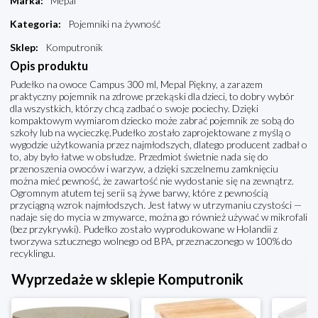
Marka
:
Mepal
Kategoria
:
Pojemniki na żywność
Sklep
:
Komputronik
Opis produktu
Pudełko na owoce Campus 300 ml, Mepal Piękny, a zarazem
praktyczny pojemnik na zdrowe przekąski dla dzieci, to dobry wybór
dla wszystkich, którzy chcą zadbać o swoje pociechy. Dzięki
kompaktowym wymiarom dziecko może zabrać pojemnik ze sobą do
szkoły lub na wycieczkę.Pudełko zostało zaprojektowane z myślą o
wygodzie użytkowania przez najmłodszych, dlatego producent zadbał o
to, aby było łatwe w obsłudze. Przedmiot świetnie nada się do
przenoszenia owoców i warzyw, a dzięki szczelnemu zamknięciu
można mieć pewność, że zawartość nie wydostanie się na zewnątrz.
Ogromnym atutem tej serii są żywe barwy, które z pewnością
przyciągną wzrok najmłodszych. Jest łatwy w utrzymaniu czystości —
nadaje się do mycia w zmywarce, można go również używać w mikrofali
(bez przykrywki). Pudełko zostało wyprodukowane w Holandii z
tworzywa sztucznego wolnego od BPA, przeznaczonego w 100% do
recyklingu.
Wyprzedaże w sklepie Komputronik