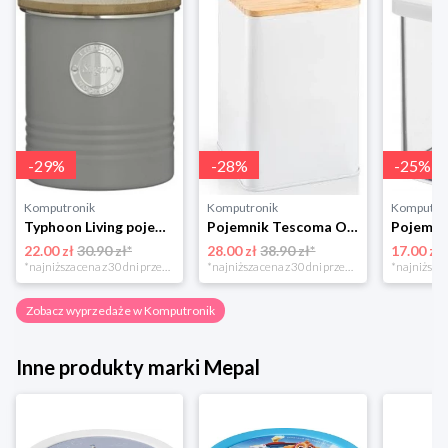
-
29
%
-
28
%
-
25
%
Komputronik
Komputronik
Komputro
Typhoon Living pojemnik na cukier szary 1400.733
Pojemnik Tescoma Online 14 cm 900839.00 biały
22.00 zł
30.90 zł*
28.00 zł
38.90 zł*
17.00 zł
*najniższa cena z 30 dni przed obniżką
*najniższa cena z 30 dni przed obniżką
Zobacz wyprzedaże w Komputronik
Inne produkty marki Mepal