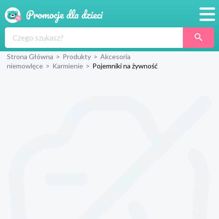
Promocje
Strona Główna
>
Produkty
>
Akcesoria
Produkty
niemowlęce
>
Karmienie
>
Pojemniki na żywność
Sklepy
Blog
Wyprawka