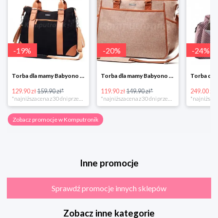
-
19
%
-
20
%
-
24
%
Torba dla mamy Babyono 1505/01 Comfort Icoinic 5/5
Torba dla mamy Babyono 1507/01 Comfort Chic w super cenie
129.90 zł
159.90 zł*
119.90 zł
149.90 zł*
249.00 zł
*najniższa cena z 30 dni przed obniżką
*najniższa cena z 30 dni przed obniżką
Zobacz promocje w Komputronik
Inne promocje
Sprawdź promocje innych sklepów
Zobacz inne kategorie