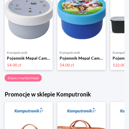
Komputronik
Komputronik
Komputro
Pojemnik Mepal Campus Fruit Box Sailors Bay 300 ml 107430065244 niebieski
Pojemnik Mepal Campus Fruit BoxPaw Patrol Pups 300 ml 107430065400 niebieski
54.00 zł
54.00 zł
122.00 z
Zobacz markę Mepal
Promocje w sklepie Komputronik