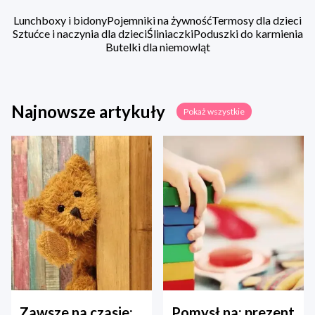
Lunchboxy i bidony
Pojemniki na żywność
Termosy dla dzieci
Sztućce i naczynia dla dzieci
Śliniaczki
Poduszki do karmienia
Butelki dla niemowląt
Najnowsze artykuły
Pokaż wszystkie
Zawsze na czasie:
Pomysł na: prezent