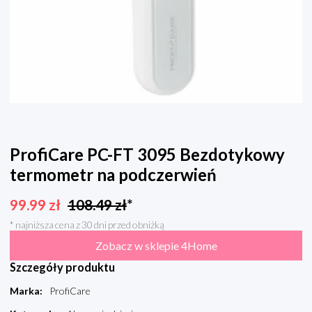
ProfiCare PC-FT 3095 Bezdotykowy
termometr na podczerwień
99.99
zł
108.49
zł
*
* najniższa cena z 30 dni przed obniżką
Zobacz w sklepie 4Home
Szczegóły produktu
Marka
:
ProfiCare