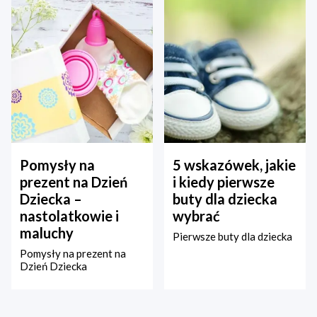
Pomysły na
5 wskazówek, jakie
prezent na Dzień
i kiedy pierwsze
Dziecka –
buty dla dziecka
nastolatkowie i
wybrać
maluchy
Pierwsze buty dla dziecka
Pomysły na prezent na
Dzień Dziecka