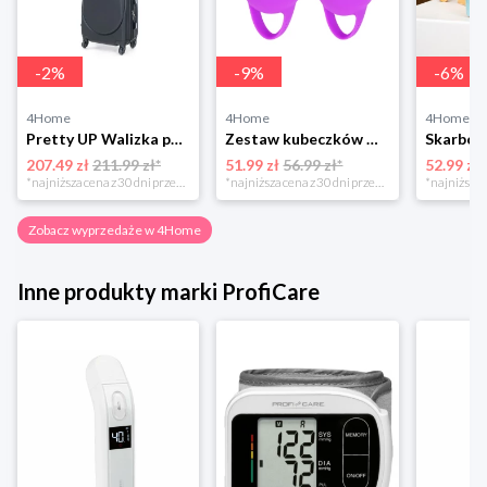
-
2
%
-
9
%
-
6
%
4Home
4Home
4Home
Pretty UP Walizka podróżna z tworzywa sztucznego ABS16 S, czarny Pretty Up
Zestaw kubeczków menstruacyjnych, 2 szt. 4-Home
207.49 zł
211.99 zł*
51.99 zł
56.99 zł*
52.99 zł
*najniższa cena z 30 dni przed obniżką
*najniższa cena z 30 dni przed obniżką
Zobacz wyprzedaże w 4Home
Inne produkty marki ProfiCare