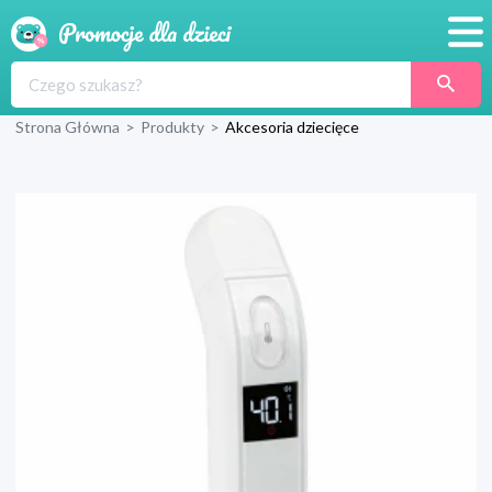
Promocje
Strona Główna
>
Produkty
>
Akcesoria dziecięce
Produkty
Sklepy
Blog
Wyprawka