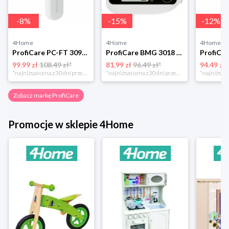
-
8
%
-
15
%
-
12
%
4Home
4Home
4Home
ProfiCare PC-FT 3095 Bezdotykowy termometr na podczerwień
ProfiCare BMG 3018 ciśnieniomierz nadgarstkowy
99.99 zł
108.49 zł*
81.99 zł
96.49 zł*
94.49 zł
*najniższa cena z 30 dni przed obniżką
*najniższa cena z 30 dni przed obniżką
Zobacz markę ProfiCare
Promocje w sklepie 4Home