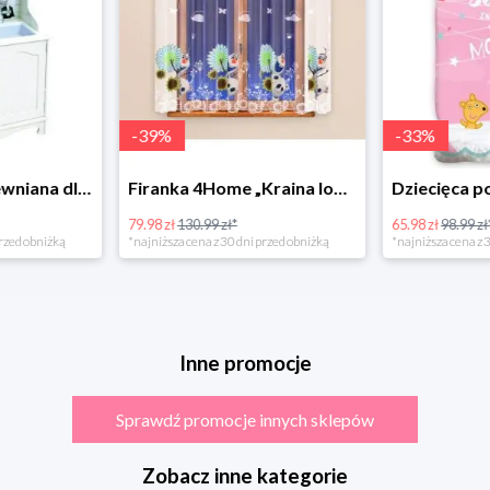
-
39
%
-
33
%
Bino Kuchnia drewniana dla dzieci Provence
Firanka 4Home „Kraina lodu” (Frozen)
79.98 zł
130.99 zł*
65.98 zł
98.99 zł
rzed obniżką
*najniższa cena z 30 dni przed obniżką
*najniższa cena z 3
Inne promocje
Sprawdź promocje innych sklepów
Zobacz inne kategorie