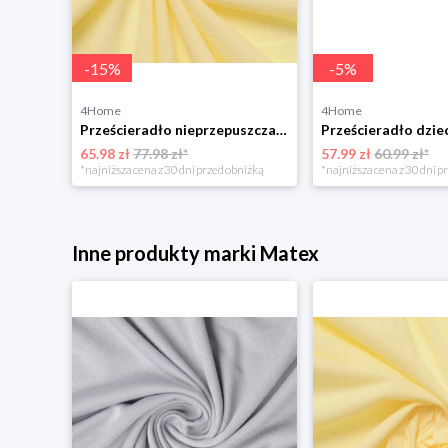
-
15
%
-
5
%
4Home
4Home
Prześcieradło nieprzepuszczalne Matex Jerseybiałe, 180 x 200 x 30 cm, 180 x 200 cm
Prześcieradło nieprzepuszczalne Matex Jersey ecru,70 x 140 x 10 cm, 70 x 140 cm
65.98 zł
77.98 zł*
57.99 zł
60.99 zł*
niżką
*najniższa cena z 30 dni przed obniżką
*najniższa cena z 30 dni p
Inne produkty marki Matex