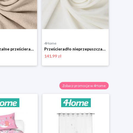
4Home
4Home
Nieprzepuszczalne prześcieradło frotte Matexjasnobeżowe, 60 x 120 x 10 cm, 60 x 120 cm
Prześcieradło nieprzepuszczalne Matex Bamboo ecru,90 x 200 x 20 cm, 90 x 200 cm
141.99 zł
80.98 zł
Zobacz promocje w 4Home