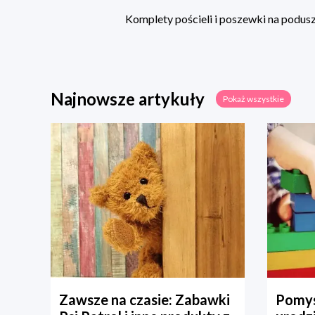
Komplety pościeli i poszewki na poduszk
Najnowsze artykuły
Pokaż wszystkie
Zawsze na czasie: Zabawki
Pomys