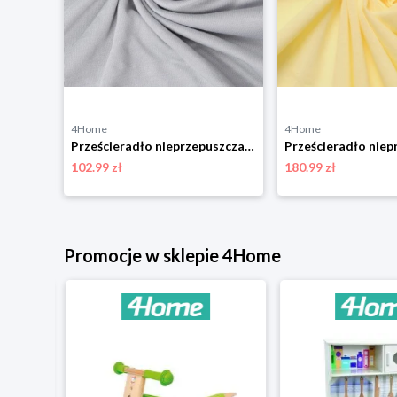
4Home
4Home
Prześcieradło nieprzepuszczalne Matex Jerseybiałe, 180 x 200 x 30 cm, 180 x 200 cm
Prześcieradło nieprzepuszczalne Matex Bamboojasnoszare, 90 x 200 x 20 cm, 90 x 200 cm
102.99 zł
180.99 zł
niżką
Promocje w sklepie 4Home