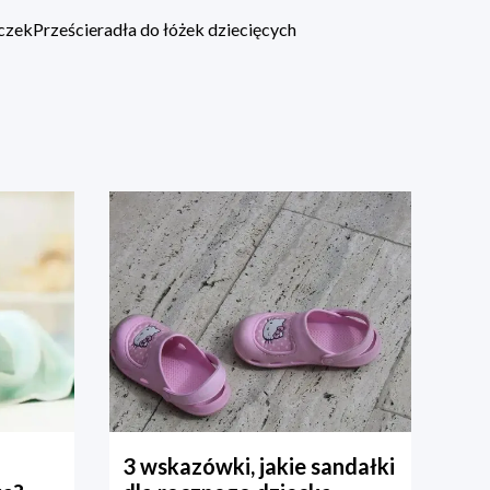
eczek
Prześcieradła do łóżek dziecięcych
3 wskazówki, jakie sandałki