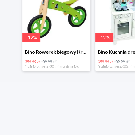
-
12
%
-
12
%
4Home Koc baranek świecący Dino
Bino Rowerek biegowy Krecik
359.99 zł
409.99 zł*
359.99 zł
409.99 zł*
*najniższa cena z 30 dni przed obniżką
*najniższa cena z 30 dni p