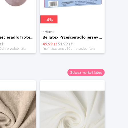
-
4
%
-
8
%
4Home
4Home
New Baby Prześcieradło frote dziecięce z podkładką nieprzepuszczalną, 60 x 120 cm Newbaby
Bellatex Prześcieradło jersey dziecięce, różowe, 70 x 140 cm
zł*
49.99 zł
51.99 zł*
65.48 zł
0 dni przed obniżką
*najniższa cena z 30 dni przed obniżką
*najniższa 
Zobacz markę Matex