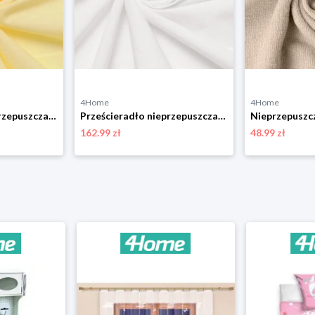
4Home
4Home
Prześcieradło nieprzepuszczalne Matex Jersey ecru,180 x 200 x 20 cm, 180 x 200 cm
Prześcieradło nieprzepuszczalne Matex Jerseybiałe, 180 x 200 x 40 cm, 180 x 200 cm
162.99 zł
48.99 zł