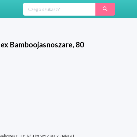
tex Bamboojasnoszare, 80
gliwego materiału jersey z oddychającą i