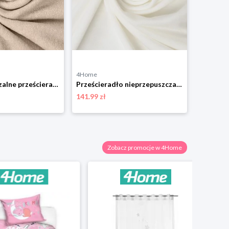
4Home
4Home
Nieprzepuszczalne prześcieradło frotte Matexjasnobeżowe, 60 x 120 x 10 cm, 60 x 120 cm
Prześcieradło nieprzepuszczalne Matex Bamboo ecru,90 x 200 x 20 cm, 90 x 200 cm
141.99 zł
80.98 zł
Zobacz promocje w 4Home