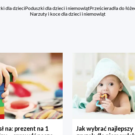
i dla dzieci
Poduszki dla dzieci i niemowląt
Prześcieradła do łóż
Narzuty i koce dla dzieci i niemowląt
ł na: prezent na 1
Jak wybrać najlepszy