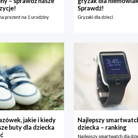
iny – sprawdź nasze
gryzak dla niemowla
zycje!
Sprawdź!
a prezent na 1 urodziny
Gryzaki dla dzieci
zówek, jakie i kiedy
Najlepszy smartwatch
ze buty dla dziecka
dziecka – ranking
ć
Najlepszy smartwatch dla dzi