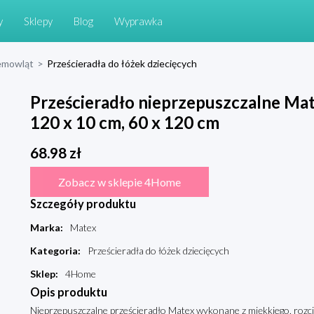
y
Sklepy
Blog
Wyprawka
niemowląt
>
Prześcieradła do łóżek dziecięcych
Prześcieradło nieprzepuszczalne Mat
120 x 10 cm, 60 x 120 cm
68.98
zł
Zobacz w sklepie 4Home
Szczegóły produktu
Marka
:
Matex
Kategoria
:
Prześcieradła do łóżek dziecięcych
Sklep
:
4Home
Opis produktu
Nieprzepuszczalne prześcieradło Matex wykonane z miękkiego, rozcią