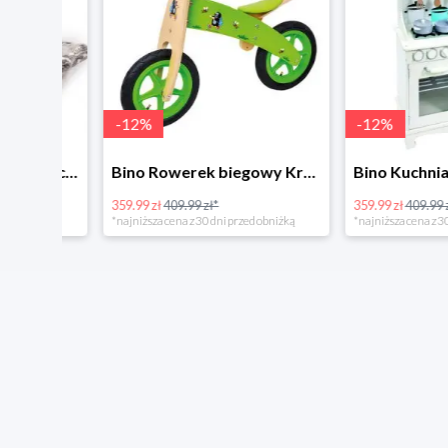
-
12
%
-
12
%
4Home Koc baranek świecący Dino
Bino Rowerek biegowy Krecik
359.99 zł
409.99 zł*
359.99 zł
409.99 zł*
*najniższa cena z 30 dni przed obniżką
*najniższa cena z 30 dni p