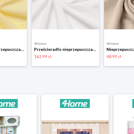
4Home
4Home
Prześcieradło nieprzepuszczalne Matex Jersey ecru,180 x 200 x 20 cm, 180 x 200 cm
Prześcieradło nieprzepuszczalne Matex Jerseybiałe, 180 x 200 x 40 cm, 180 x 200 cm
162.99 zł
48.99 zł