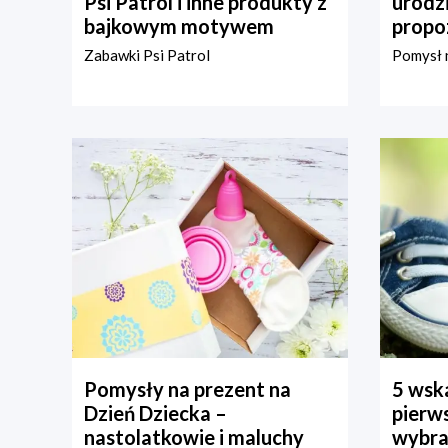
Psi Patrol i inne produkty z
urodz
bajkowym motywem
propo
Zabawki Psi Patrol
Pomysł n
Pomysły na prezent na
5 wska
Dzień Dziecka –
pierws
nastolatkowie i maluchy
wybra