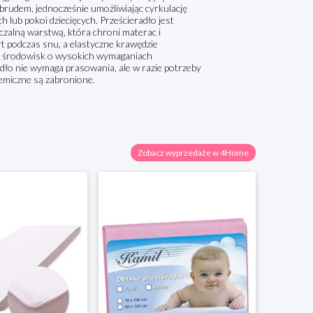
brudem, jednocześnie umożliwiając cyrkulację
 lub pokoi dziecięcych. Prześcieradło jest
czalną warstwą, która chroni materac i
 podczas snu, a elastyczne krawędzie
w i środowisk o wysokich wymaganiach
adło nie wymaga prasowania, ale w razie potrzeby
hemiczne są zabronione.
Zobacz wyprzedaże w 4Home