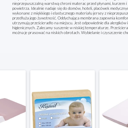
nieprzepuszczalną warstwą chroni materac przed płynami, kurzem i 
powietrza. Idealnie nadaje się do domów, hoteli, placówek medycznych
wykonane z miękkiego i elastycznego materiału jersey z nieprzepusz
przedłuża jego żywotność. Oddychająca membrana zapewnia komfort
utrzymują prześcieradło na miejscu. Jest odpowiednie dla alergikó
higienicznych. Zalecamy suszenie w niskiej temperaturze. Prześcier
można je prasować na niskich obrotach. Wybielanie i czyszczenie c