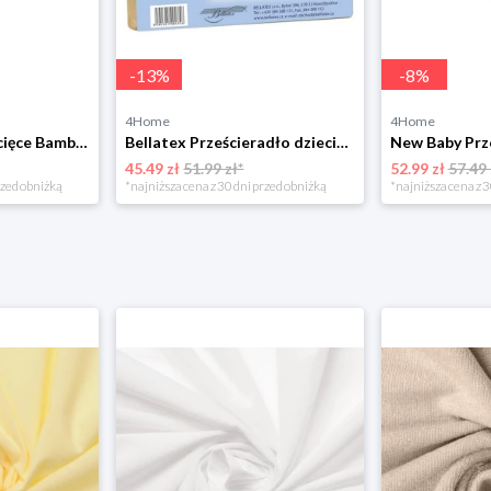
-
13
%
-
8
%
4Home
4Home
Prześcieradło dziecięce Bamboo różowy, 60 x 120 cm, 60 x 120 cm BabyMatex
Bellatex Prześcieradło dziecięce frotte, beżowe, 60 x 120 cm
45.49 zł
51.99 zł*
52.99 zł
57.49 
rzed obniżką
*najniższa cena z 30 dni przed obniżką
*najniższa cena z 3