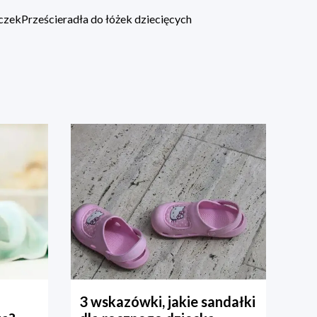
eczek
Prześcieradła do łóżek dziecięcych
3 wskazówki, jakie sandałki