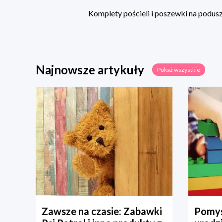
Komplety pościeli i poszewki na poduszk
Najnowsze artykuły
Pokaż wszystkie
Zawsze na czasie: Zabawki
Pomys