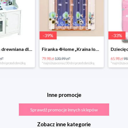
-
39
%
-
33
%
Bino Kuchnia drewniana dla dzieci Provence
Firanka 4Home „Kraina lodu” (Frozen)
79.98 zł
130.99 zł*
65.98 zł
98.99 zł
rzed obniżką
*najniższa cena z 30 dni przed obniżką
*najniższa cena z 3
Inne promocje
Sprawdź promocje innych sklepów
Zobacz inne kategorie