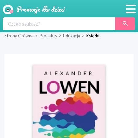
Promocje
Strona Główna
>
Produkty
>
Edukacja
>
Książki
Produkty
Sklepy
Blog
Wyprawka