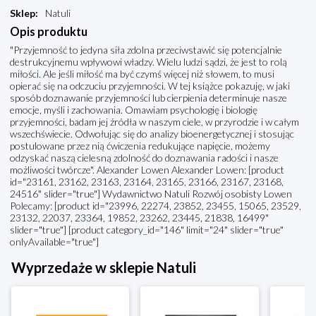
Sklep
:
Natuli
Opis produktu
"Przyjemność to jedyna siła zdolna przeciwstawić się potencjalnie
destrukcyjnemu wpływowi władzy. Wielu ludzi sądzi, że jest to rolą
miłości. Ale jeśli miłość ma być czymś więcej niż słowem, to musi
opierać się na odczuciu przyjemności. W tej książce pokazuję, w jaki
sposób doznawanie przyjemności lub cierpienia determinuje nasze
emocje, myśli i zachowania. Omawiam psychologię i biologię
przyjemności, badam jej źródła w naszym ciele, w przyrodzie i w całym
wszechświecie. Odwołując się do analizy bioenergetycznej i stosując
postulowane przez nią ćwiczenia redukujące napięcie, możemy
odzyskać naszą cielesną zdolność do doznawania radości i nasze
możliwości twórcze". Alexander Lowen Alexander Lowen: [product
id="23161, 23162, 23163, 23164, 23165, 23166, 23167, 23168,
24516" slider="true"] Wydawnictwo Natuli Rozwój osobisty Lowen
Polecamy: [product id="23996, 22274, 23852, 23455, 15065, 23529,
23132, 22037, 23364, 19852, 23262, 23445, 21838, 16499"
slider="true"] [product category_id="146" limit="24" slider="true"
onlyAvailable="true"]
Wyprzedaże w sklepie Natuli