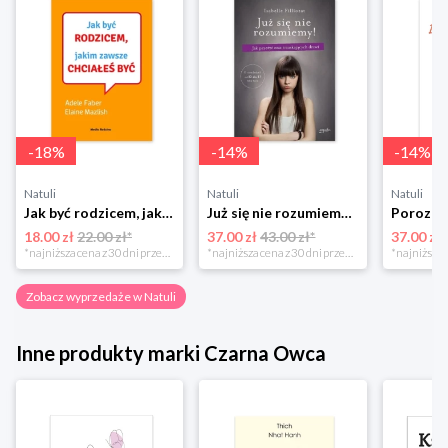
-
18
%
-
14
%
-
14
%
Natuli
Natuli
Natuli
Jak być rodzicem, jakim zawsze chciałeś być Media rodzina
Już się nie rozumiemy! Jak przeżyć czas trzaskających drzwi Esprit
18.00 zł
22.00 zł*
37.00 zł
43.00 zł*
37.00 zł
*najniższa cena z 30 dni przed obniżką
*najniższa cena z 30 dni przed obniżką
Zobacz wyprzedaże w Natuli
Inne produkty marki Czarna Owca