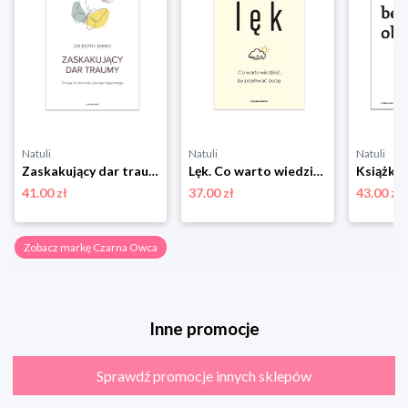
Natuli
Natuli
Natuli
Zaskakujący dar traumy. Droga do rozwoju potraumatycznego Czarna owca
Lęk. Co warto wiedzieć, by przetrwać burzę Czarna owca
41.00 zł
37.00 zł
43.00 zł
Zobacz markę Czarna Owca
Inne promocje
Sprawdź promocje innych sklepów