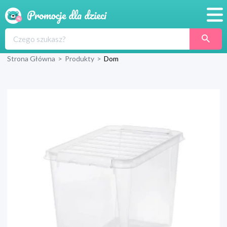
Promocje
Strona Główna
>
Produkty
>
Dom
Produkty
Sklepy
Blog
Wyprawka