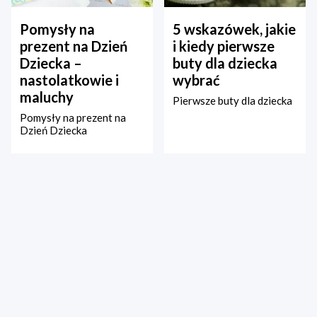
Pomysły na
5 wskazówek, jakie
prezent na Dzień
i kiedy pierwsze
Dziecka –
buty dla dziecka
nastolatkowie i
wybrać
maluchy
Pierwsze buty dla dziecka
Pomysły na prezent na
Dzień Dziecka