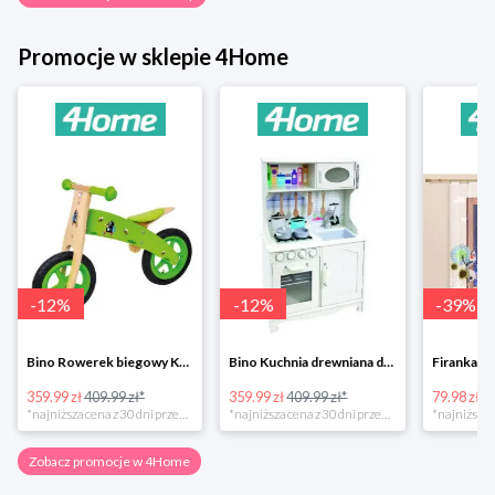
Promocje w sklepie 4Home
-
12
%
-
12
%
-
39
%
Bino Rowerek biegowy Krecik
Bino Kuchnia drewniana dla dzieci Provence
359.99 zł
409.99 zł*
359.99 zł
409.99 zł*
79.98 zł
13
*najniższa cena z 30 dni przed obniżką
*najniższa cena z 30 dni przed obniżką
Zobacz promocje w 4Home