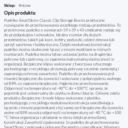
Sklep
:
4Home
Opis produktu
Pudełko SmartStore Classic Clip Storage Box to praktyczne
rozwiązanie do przechowywania wszelkiego rodzaju przedmiotów. To
przestronne pudełko o wymiarach 59 x 39 x 43 cmidealnie nadaje się
do przedpokojów i schowków. Idealny rozmiar dla dużych
przedmiotów, takich jak koce, kołdry, poduszki, odzież zimowa lub
sprzęt sportowy i hobbystyczny. Dzięki modułowej konstrukcji
pudełko można skutecznie łączyć z innymi modelami w różnych
rozmiarach. Pudełka można łatwo ustawiać jedno na drugim bez
pokrywy lub z pokrywą, co zapewnia maksymalną elastyczność w
organizacji. Bezpieczne klipsy wykonane z tworzywa sztucznego
pochodzącego z recyklingu utrzymują pokrywę szczelnie zamkniętą i
zapewniają ochronę zawartości. Pudełko do przechowywania jest
również bezpieczne dla żywności i wykonane z polipropylenu wolnego
od BPA, co zapewnia bezpieczne i higieniczne przechowywanie.
Odporność na temperatury od -40°C do +100°C sprawia, że
pojemnik jest uniwersalny do użytku w domu i biurze. Główne zalety
produktu: Bezpieczne i trwałe klipsy wykonane z plastiku
pochodzącego z recyklingu modułowa konstrukcja umożliwiająca
łączenie z innymi pojemnikami z tej samej serii bezpieczne dla żywności,
wolne od BPA wysoka odporność na temperaturę od -40 °C do +100
°C łatwa organizacja i układanie w stosy dzięki przemyślanej
konstrukcji Zawartość opakowania: 1x pudełko do przechowywania
SmartStore z pokrywką i klipsami Parametry i specyfikacje: Wymiary