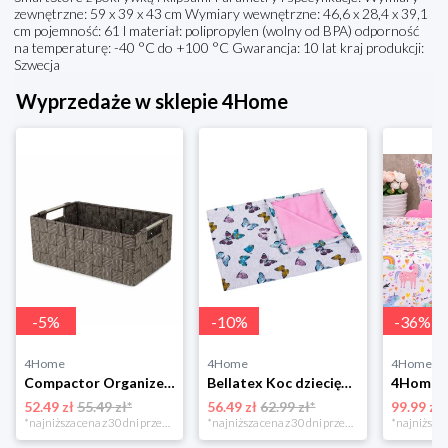
zewnętrzne: 59 x 39 x 43 cm Wymiary wewnętrzne: 46,6 x 28,4 x 39,1
cm pojemność: 61 l materiał: polipropylen (wolny od BPA) odporność
na temperaturę: -40 °C do +100 °C Gwarancja: 10 lat kraj produkcji:
Szwecja
Wyprzedaże w sklepie 4Home
-
5
%
-
10
%
-
36
%
4Home
4Home
4Home
Compactor Organizer do przechowywania Toronto, 30 x 20 x 12 cm, ciemnobrązowy
Bellatex Koc dziecięcy Bára Butterfly różowy, 75 x 100 cm
52.49 zł
55.49 zł*
56.49 zł
62.99 zł*
99.99 zł
*najniższa cena z 30 dni przed obniżką
*najniższa cena z 30 dni przed obniżką