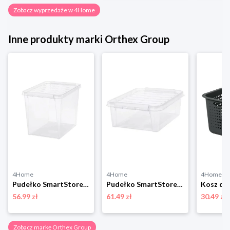
Zobacz wyprzedaże w 4Home
Inne produkty marki Orthex Group
4Home
4Home
4Home
Pudełko SmartStore Classic z białymi klipsami, 25 l, 25 l Orthex Group
Pudełko SmartStore Classic z białymi klipsami, 21 l, 21 l Orthex Group
56.99 zł
61.49 zł
30.49 zł
Zobacz markę Orthex Group