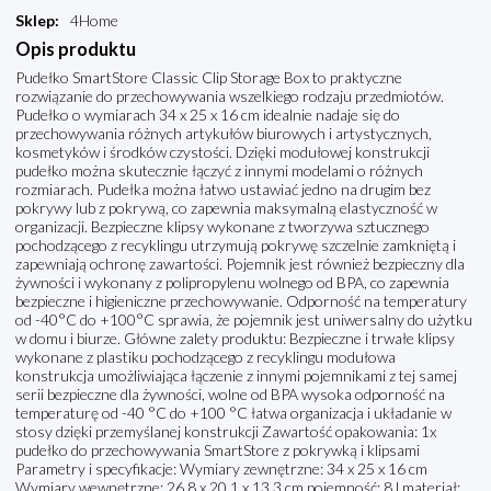
Sklep
:
4Home
Opis produktu
Pudełko SmartStore Classic Clip Storage Box to praktyczne
rozwiązanie do przechowywania wszelkiego rodzaju przedmiotów.
Pudełko o wymiarach 34 x 25 x 16 cm idealnie nadaje się do
przechowywania różnych artykułów biurowych i artystycznych,
kosmetyków i środków czystości. Dzięki modułowej konstrukcji
pudełko można skutecznie łączyć z innymi modelami o różnych
rozmiarach. Pudełka można łatwo ustawiać jedno na drugim bez
pokrywy lub z pokrywą, co zapewnia maksymalną elastyczność w
organizacji. Bezpieczne klipsy wykonane z tworzywa sztucznego
pochodzącego z recyklingu utrzymują pokrywę szczelnie zamkniętą i
zapewniają ochronę zawartości. Pojemnik jest również bezpieczny dla
żywności i wykonany z polipropylenu wolnego od BPA, co zapewnia
bezpieczne i higieniczne przechowywanie. Odporność na temperatury
od -40°C do +100°C sprawia, że pojemnik jest uniwersalny do użytku
w domu i biurze. Główne zalety produktu: Bezpieczne i trwałe klipsy
wykonane z plastiku pochodzącego z recyklingu modułowa
konstrukcja umożliwiająca łączenie z innymi pojemnikami z tej samej
serii bezpieczne dla żywności, wolne od BPA wysoka odporność na
temperaturę od -40 °C do +100 °C łatwa organizacja i układanie w
stosy dzięki przemyślanej konstrukcji Zawartość opakowania: 1x
pudełko do przechowywania SmartStore z pokrywką i klipsami
Parametry i specyfikacje: Wymiary zewnętrzne: 34 x 25 x 16 cm
Wymiary wewnętrzne: 26,8 x 20,1 x 13,3 cm pojemność: 8 l materiał: