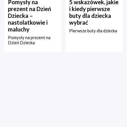
Pomysły na
5 wskazówek, jakie
prezent na Dzień
i kiedy pierwsze
Dziecka –
buty dla dziecka
nastolatkowie i
wybrać
maluchy
Pierwsze buty dla dziecka
Pomysły na prezent na
Dzień Dziecka