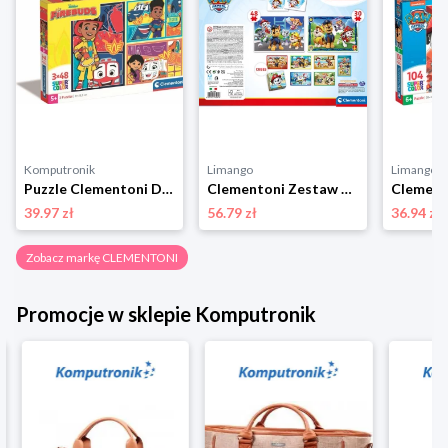
Komputronik
Limango
Limango
Puzzle Clementoni Disney Firebuds 3 x 48 el. 25283
Clementoni Zestaw gier "Psi Patrol" - 3+ rozmiar: onesize
39.97 zł
56.79 zł
36.94 zł
Zobacz markę CLEMENTONI
Promocje w sklepie Komputronik