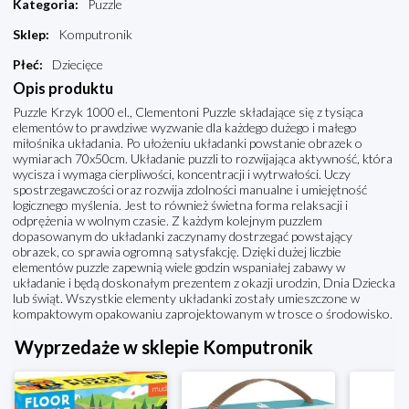
Kategoria
:
Puzzle
Sklep
:
Komputronik
Płeć
:
Dziecięce
Opis produktu
Puzzle Krzyk 1000 el., Clementoni Puzzle składające się z tysiąca
elementów to prawdziwe wyzwanie dla każdego dużego i małego
miłośnika układania. Po ułożeniu układanki powstanie obrazek o
wymiarach 70x50cm. Układanie puzzli to rozwijająca aktywność, która
wycisza i wymaga cierpliwości, koncentracji i wytrwałości. Uczy
spostrzegawczości oraz rozwija zdolności manualne i umiejętność
logicznego myślenia. Jest to również świetna forma relaksacji i
odprężenia w wolnym czasie. Z każdym kolejnym puzzlem
dopasowanym do układanki zaczynamy dostrzegać powstający
obrazek, co sprawia ogromną satysfakcję. Dzięki dużej liczbie
elementów puzzle zapewnią wiele godzin wspaniałej zabawy w
układanie i będą doskonałym prezentem z okazji urodzin, Dnia Dziecka
lub świąt. Wszystkie elementy układanki zostały umieszczone w
kompaktowym opakowaniu zaprojektowanym w trosce o środowisko.
Wyprzedaże w sklepie Komputronik