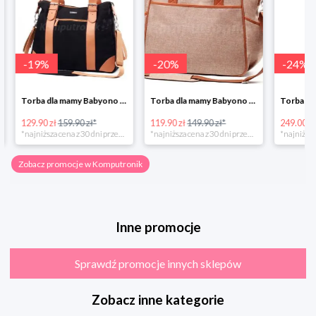
-
19
%
-
20
%
-
24
%
Torba dla mamy Babyono 1505/01 Comfort Icoinic 5/5
Torba dla mamy Babyono 1507/01 Comfort Chic w super cenie
129.90 zł
159.90 zł*
119.90 zł
149.90 zł*
249.00 zł
*najniższa cena z 30 dni przed obniżką
*najniższa cena z 30 dni przed obniżką
Zobacz promocje w Komputronik
Inne promocje
Sprawdź promocje innych sklepów
Zobacz inne kategorie