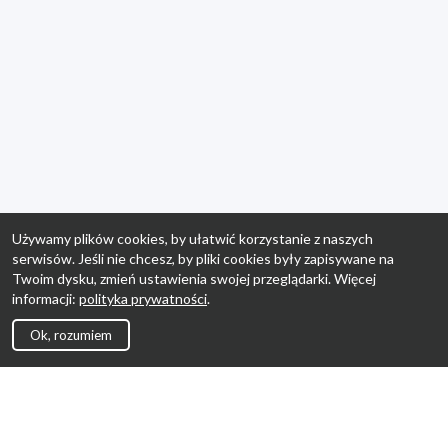
Używamy plików cookies, by ułatwić korzystanie z naszych
serwisów. Jeśli nie chcesz, by pliki cookies były zapisywane na
Twoim dysku, zmień ustawienia swojej przeglądarki. Więcej
informacji:
polityka prywatności
.
Ok, rozumiem