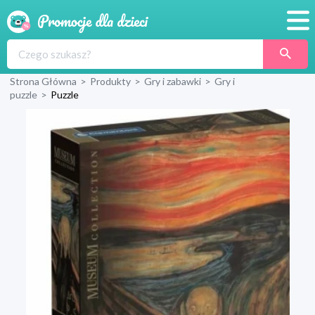
Promocje
Strona Główna
>
Produkty
>
Gry i zabawki
>
Gry i
Produkty
puzzle
>
Puzzle
Sklepy
Blog
Wyprawka