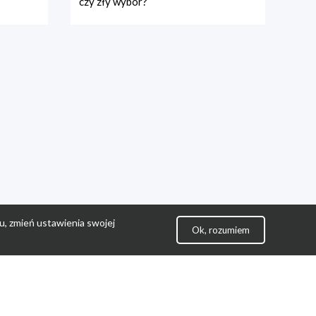
czy zły wybór?
u, zmień ustawienia swojej
Ok, rozumiem