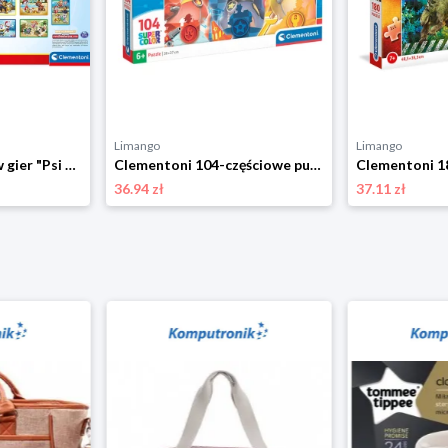
Limango
Limango
Clementoni Zestaw gier "Psi Patrol" - 3+ rozmiar: onesize
Clementoni 104-częściowe puzzle "Psi Patrol" - 6+ rozmiar: onesize
36.94 zł
37.11 zł