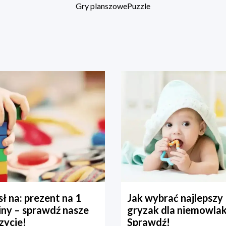
Gry planszowe
Puzzle
ł na: prezent na 1
Jak wybrać najlepszy
iny – sprawdź nasze
gryzak dla niemowla
zycje!
Sprawdź!