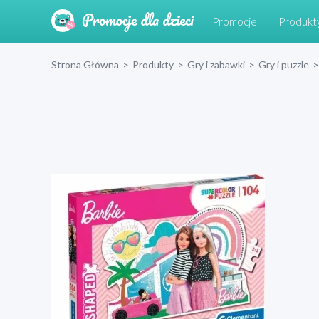
Promocje
Produkt
Strona Główna
>
Produkty
>
Gry i zabawki
>
Gry i puzzle
>