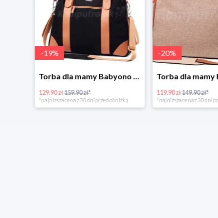
-
19
%
-
20
%
Tanie kupowanie w Komputronik
Torba dla mamy Babyono 1505/01 Comfort Icoinic 5/5
129.90 zł
159.90 zł*
119.90 zł
149.90 zł*
*najniższa cena z 30 dni przed obniżką
*najniższa cena z 30 dni p