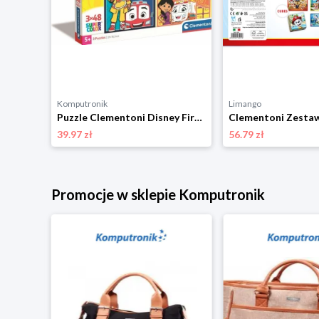
Komputronik
Limango
Puzzle Clementoni Maxi Kraina Lodu 2 60 el. 26452
Puzzle Clementoni Disney Firebuds 3 x 48 el. 25283
39.97 zł
56.79 zł
Promocje w sklepie Komputronik