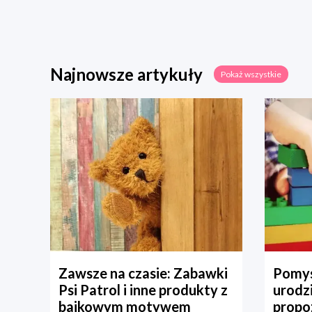
Najnowsze artykuły
Pokaż wszystkie
Zawsze na czasie: Zabawki
Pomys
Psi Patrol i inne produkty z
urodz
bajkowym motywem
propo