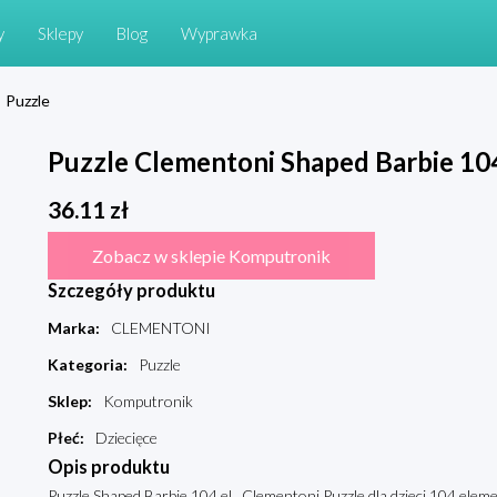
y
Sklepy
Blog
Wyprawka
Puzzle
Puzzle Clementoni Shaped Barbie 104
36.11
zł
Zobacz w sklepie Komputronik
Szczegóły produktu
Marka
:
CLEMENTONI
Kategoria
:
Puzzle
Sklep
:
Komputronik
Płeć
:
Dziecięce
Opis produktu
Puzzle Shaped Barbie 104 el., Clementoni Puzzle dla dzieci 104 elem