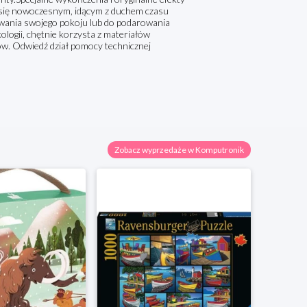
je się nowoczesnym, idącym z duchem czasu
owania swojego pokoju lub do podarowania
logii, chętnie korzysta z materiałów
ów. Odwiedź dział pomocy technicznej
Zobacz wyprzedaże w Komputronik