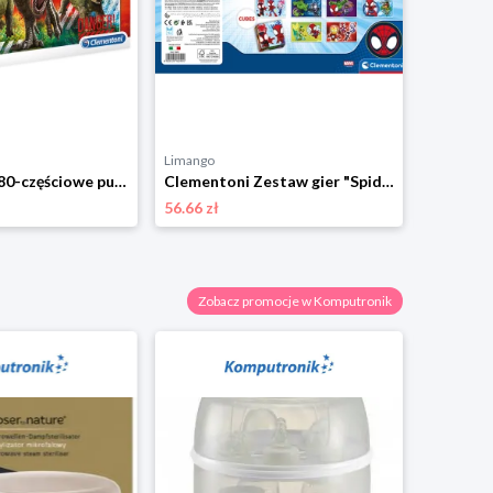
Limango
Limango
Clementoni 180-częściowe puzzle "Jurassic World" - 7+ rozmiar: onesize
Clementoni Zestaw gier "Spidey and his friends" - 3+ rozmiar: onesize
56.66 zł
37.21 zł
Zobacz promocje w Komputronik