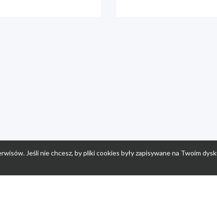
rwisów. Jeśli nie chcesz, by pliki cookies były zapisywane na Twoim dysk