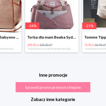
-
24
%
-
21
%
Torba dla mamy Babyono 1507/01 Comfort Chic w super cenie
Torba dla mam Beaba Sydney Play Print marsala
249.00 zł
329.00 zł*
76.90 zł
96.90 zł
rzed obniżką
*najniższa cena z 30 dni przed obniżką
*najniższa cena z 3
Inne promocje
Sprawdź promocje innych sklepów
Zobacz inne kategorie