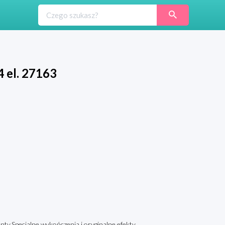
 el. 27163
enty.Specjalne wykończenia i oryginalne efekty