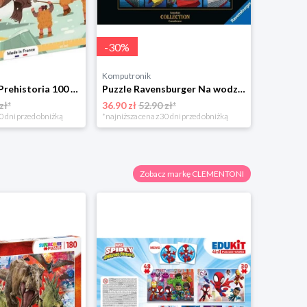
-
30
%
Komputronik
Puzzle Janod Prehistoria 100 el.
Puzzle Ravensburger Na wodzie 1000 el.
zł*
36.90 zł
52.90 zł*
0 dni przed obniżką
*najniższa cena z 30 dni przed obniżką
Zobacz markę CLEMENTONI