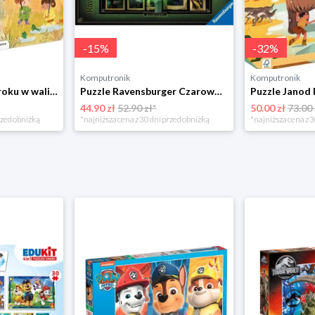
-
15
%
-
32
%
Komputronik
Komputronik
Puzzle Janod Pory roku w walizce 36 elementów
Puzzle Ravensburger Czarownica 1000 el.
44.90 zł
52.90 zł*
50.00 zł
73.00 
rzed obniżką
*najniższa cena z 30 dni przed obniżką
*najniższa cena z 3