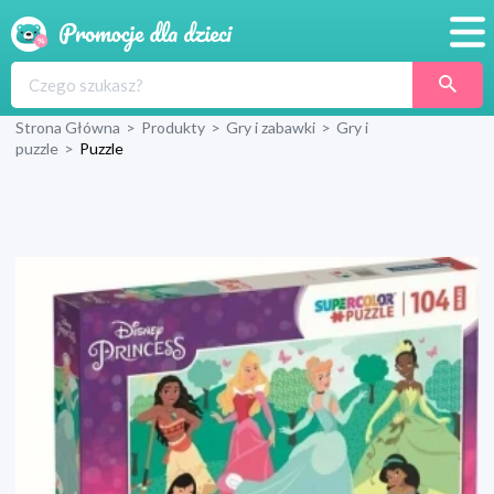
Promocje
Strona Główna
>
Produkty
>
Gry i zabawki
>
Gry i
Produkty
puzzle
>
Puzzle
Sklepy
Blog
Wyprawka