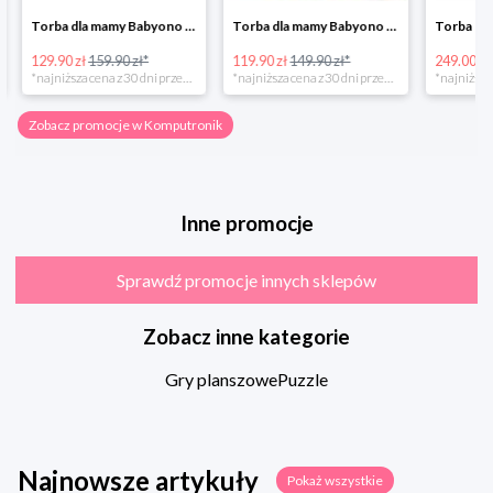
Torba dla mamy Babyono 1505/01 Comfort Icoinic 5/5
Torba dla mamy Babyono 1507/01 Comfort Chic w super cenie
129.90 zł
159.90 zł*
119.90 zł
149.90 zł*
249.00 zł
*najniższa cena z 30 dni przed obniżką
*najniższa cena z 30 dni przed obniżką
Zobacz promocje w Komputronik
Inne promocje
Sprawdź promocje innych sklepów
Zobacz inne kategorie
Gry planszowe
Puzzle
Najnowsze artykuły
Pokaż wszystkie