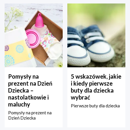
Pomysły na
5 wskazówek, jakie
prezent na Dzień
i kiedy pierwsze
Dziecka –
buty dla dziecka
nastolatkowie i
wybrać
maluchy
Pierwsze buty dla dziecka
Pomysły na prezent na
Dzień Dziecka