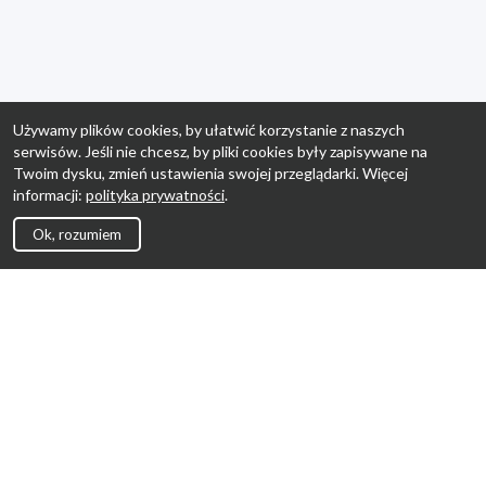
Używamy plików cookies, by ułatwić korzystanie z naszych
serwisów. Jeśli nie chcesz, by pliki cookies były zapisywane na
Twoim dysku, zmień ustawienia swojej przeglądarki. Więcej
informacji:
polityka prywatności
.
Ok, rozumiem