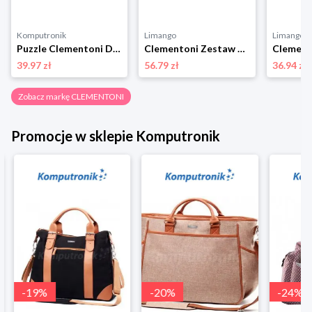
Komputronik
Limango
Limango
Puzzle Clementoni Disney Firebuds 3 x 48 el. 25283
Clementoni Zestaw gier "Psi Patrol" - 3+ rozmiar: onesize
39.97 zł
56.79 zł
36.94 zł
Zobacz markę CLEMENTONI
Promocje w sklepie Komputronik
-
19
%
-
20
%
-
24
%