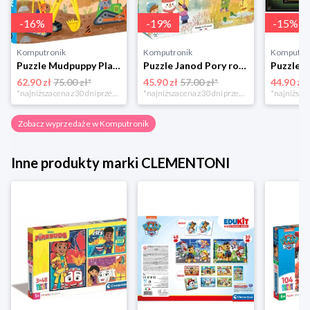
-
16
%
-
19
%
-
15
%
Komputronik
Komputronik
Komputro
Puzzle Mudpuppy Plac Budowy 25 el.
Puzzle Janod Pory roku w walizce 36 elementów
62.90 zł
75.00 zł*
45.90 zł
57.00 zł*
44.90 zł
*najniższa cena z 30 dni przed obniżką
*najniższa cena z 30 dni przed obniżką
Zobacz wyprzedaże w Komputronik
Inne produkty marki CLEMENTONI