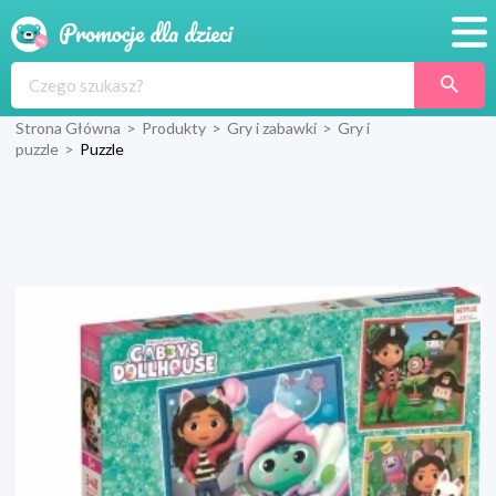
Promocje
Strona Główna
>
Produkty
>
Gry i zabawki
>
Gry i
Produkty
puzzle
>
Puzzle
Sklepy
Blog
Wyprawka