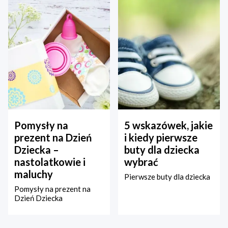
Pomysły na
5 wskazówek, jakie
prezent na Dzień
i kiedy pierwsze
Dziecka –
buty dla dziecka
nastolatkowie i
wybrać
maluchy
Pierwsze buty dla dziecka
Pomysły na prezent na
Dzień Dziecka