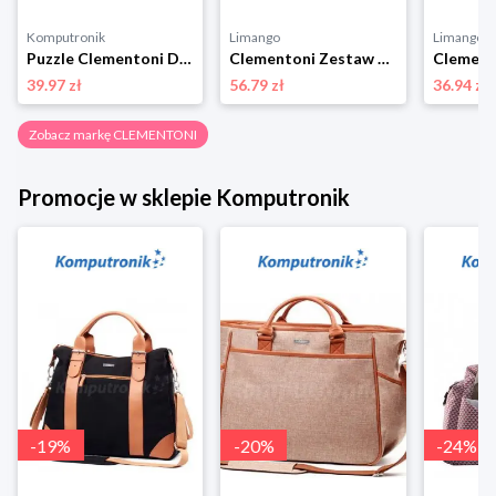
Komputronik
Limango
Limango
Puzzle Clementoni Disney Firebuds 3 x 48 el. 25283
Clementoni Zestaw gier "Psi Patrol" - 3+ rozmiar: onesize
39.97 zł
56.79 zł
36.94 zł
Zobacz markę CLEMENTONI
Promocje w sklepie Komputronik
-
19
%
-
20
%
-
24
%