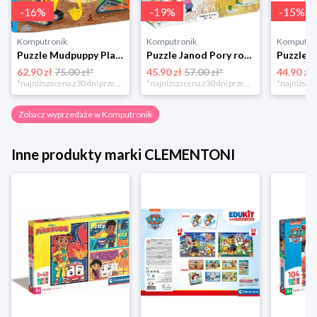
-
16
%
-
19
%
-
15
%
Komputronik
Komputronik
Komputro
Puzzle Mudpuppy Plac Budowy 25 el.
Puzzle Janod Pory roku w walizce 36 elementów
62.90 zł
75.00 zł*
45.90 zł
57.00 zł*
44.90 zł
*najniższa cena z 30 dni przed obniżką
*najniższa cena z 30 dni przed obniżką
Zobacz wyprzedaże w Komputronik
Inne produkty marki CLEMENTONI