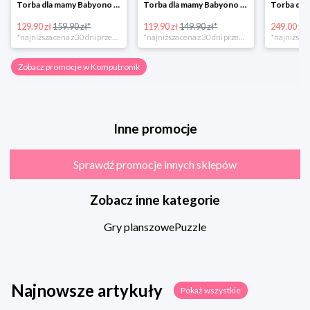
Torba dla mamy Babyono 1505/01 Comfort Icoinic 5/5
Torba dla mamy Babyono 1507/01 Comfort Chic w super cenie
129.90 zł
159.90 zł*
119.90 zł
149.90 zł*
249.00 zł
*najniższa cena z 30 dni przed obniżką
*najniższa cena z 30 dni przed obniżką
Zobacz promocje w Komputronik
Inne promocje
Sprawdź promocje innych sklepów
Zobacz inne kategorie
Gry planszowe
Puzzle
Najnowsze artykuły
Pokaż wszystkie