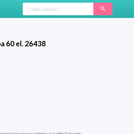
a 60 el. 26438
entoni towarzyszą dziecku w każdej fazie jego