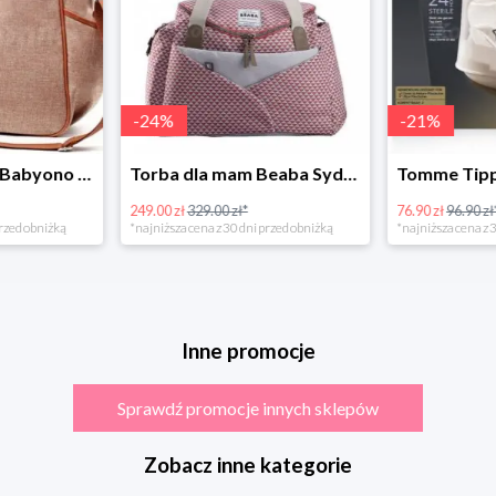
-
24
%
-
21
%
Torba dla mamy Babyono 1507/01 Comfort Chic w super cenie
Torba dla mam Beaba Sydney Play Print marsala
249.00 zł
329.00 zł*
76.90 zł
96.90 zł
rzed obniżką
*najniższa cena z 30 dni przed obniżką
*najniższa cena z 3
Inne promocje
Sprawdź promocje innych sklepów
Zobacz inne kategorie