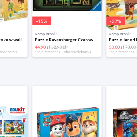
-
15
%
-
32
%
Komputronik
Komputronik
Puzzle Janod Pory roku w walizce 36 elementów
Puzzle Ravensburger Czarownica 1000 el.
44.90 zł
52.90 zł*
50.00 zł
73.00 
rzed obniżką
*najniższa cena z 30 dni przed obniżką
*najniższa cena z 3