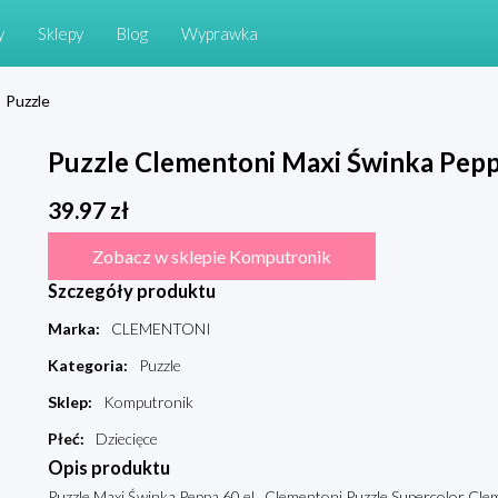
y
Sklepy
Blog
Wyprawka
Puzzle
Puzzle Clementoni Maxi Świnka Pepp
39.97
zł
Zobacz w sklepie Komputronik
Szczegóły produktu
Marka
:
CLEMENTONI
Kategoria
:
Puzzle
Sklep
:
Komputronik
Płeć
:
Dziecięce
Opis produktu
Puzzle Maxi Świnka Peppa 60 el., Clementoni Puzzle Supercolor Clem