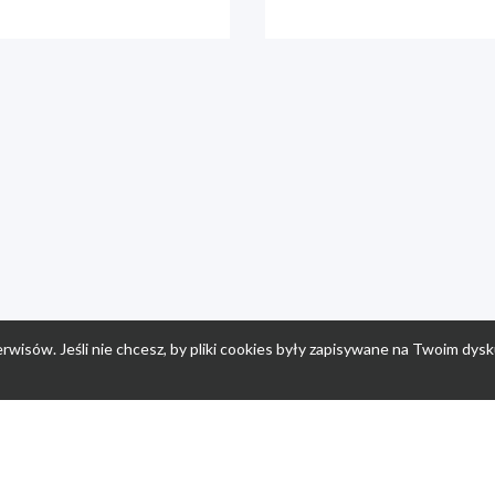
rwisów. Jeśli nie chcesz, by pliki cookies były zapisywane na Twoim dysk