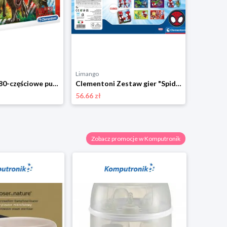
Limango
Limango
Clementoni 180-częściowe puzzle "Jurassic World" - 7+ rozmiar: onesize
Clementoni Zestaw gier "Spidey and his friends" - 3+ rozmiar: onesize
56.66 zł
37.21 zł
Zobacz promocje w Komputronik