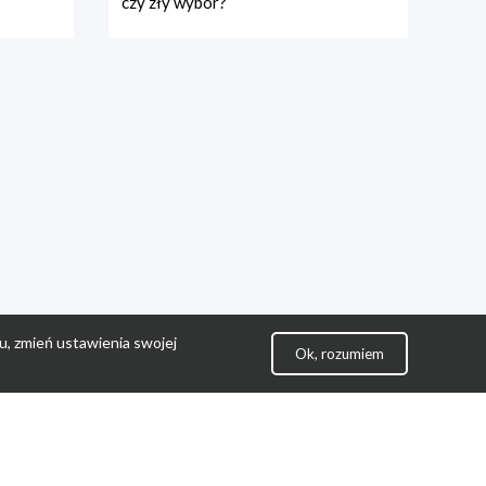
czy zły wybór?
u, zmień ustawienia swojej
Ok, rozumiem