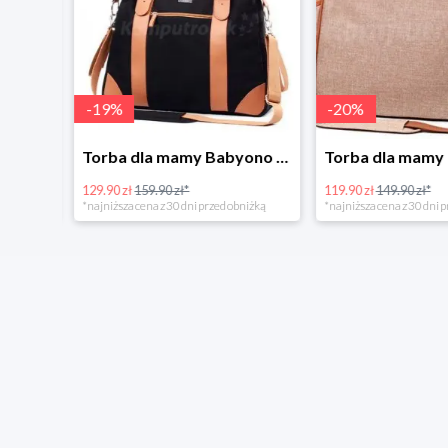
-
19
%
-
20
%
Tanie kupowanie w Komputronik
Torba dla mamy Babyono 1505/01 Comfort Icoinic 5/5
129.90 zł
159.90 zł*
119.90 zł
149.90 zł*
*najniższa cena z 30 dni przed obniżką
*najniższa cena z 30 dni p