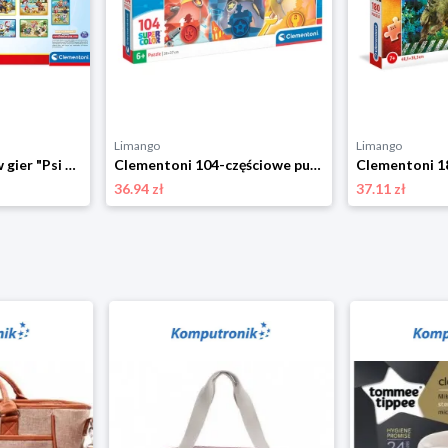
Limango
Limango
Clementoni Zestaw gier "Psi Patrol" - 3+ rozmiar: onesize
Clementoni 104-częściowe puzzle "Psi Patrol" - 6+ rozmiar: onesize
36.94 zł
37.11 zł