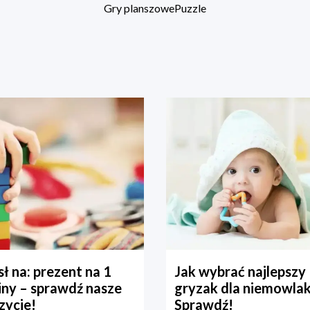
Gry planszowe
Puzzle
ł na: prezent na 1
Jak wybrać najlepszy
iny – sprawdź nasze
gryzak dla niemowla
zycje!
Sprawdź!