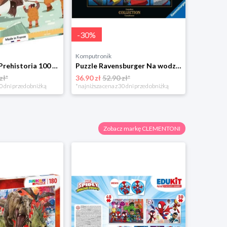
-
30
%
Komputronik
Puzzle Janod Prehistoria 100 el.
Puzzle Ravensburger Na wodzie 1000 el.
zł*
36.90 zł
52.90 zł*
0 dni przed obniżką
*najniższa cena z 30 dni przed obniżką
Zobacz markę CLEMENTONI