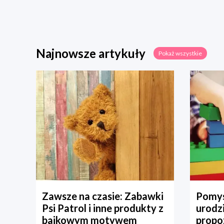
Najnowsze artykuły
Pokaż wszystkie
Zawsze na czasie: Zabawki
Pomys
Psi Patrol i inne produkty z
urodz
bajkowym motywem
propo