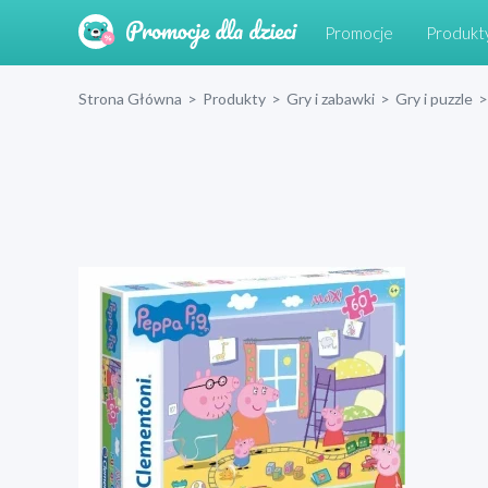
Promocje
Produkt
Strona Główna
>
Produkty
>
Gry i zabawki
>
Gry i puzzle
>