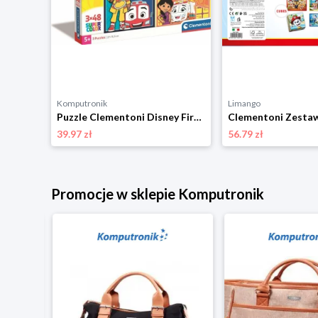
Komputronik
Limango
Puzzle Clementoni Maxi Kraina Lodu 2 60 el. 26452
Puzzle Clementoni Disney Firebuds 3 x 48 el. 25283
39.97 zł
56.79 zł
Promocje w sklepie Komputronik