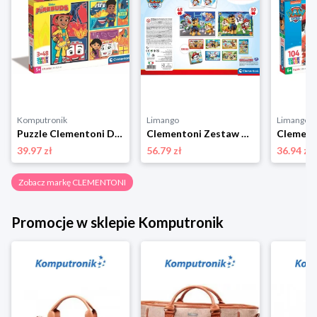
Komputronik
Limango
Limango
Puzzle Clementoni Disney Firebuds 3 x 48 el. 25283
Clementoni Zestaw gier "Psi Patrol" - 3+ rozmiar: onesize
39.97 zł
56.79 zł
36.94 zł
Zobacz markę CLEMENTONI
Promocje w sklepie Komputronik