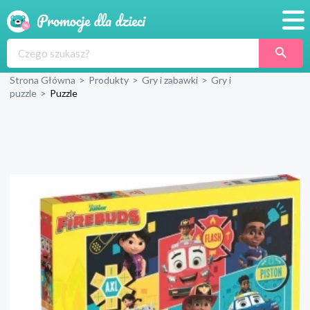
Promocje
Strona Główna
>
Produkty
>
Gry i zabawki
>
Gry i
Produkty
puzzle
>
Puzzle
Sklepy
Blog
Wyprawka