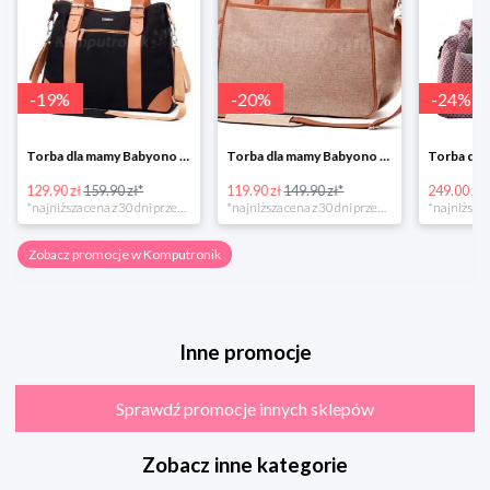
-
19
%
-
20
%
-
24
%
Torba dla mamy Babyono 1505/01 Comfort Icoinic 5/5
Torba dla mamy Babyono 1507/01 Comfort Chic w super cenie
129.90 zł
159.90 zł*
119.90 zł
149.90 zł*
249.00 zł
*najniższa cena z 30 dni przed obniżką
*najniższa cena z 30 dni przed obniżką
Zobacz promocje w Komputronik
Inne promocje
Sprawdź promocje innych sklepów
Zobacz inne kategorie