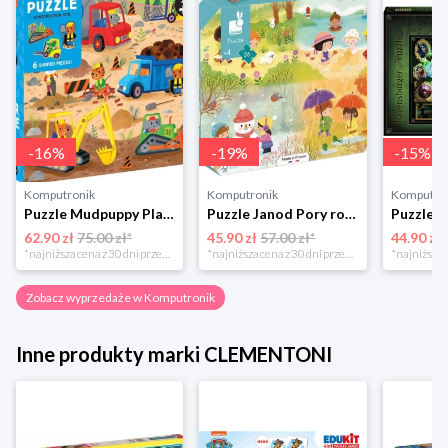
-
16
%
-
19
%
-
15
%
Komputronik
Komputronik
Komputro
Puzzle Mudpuppy Plac Budowy 25 el.
Puzzle Janod Pory roku w walizce 36 elementów
62.90 zł
75.00 zł*
45.90 zł
57.00 zł*
44.90 zł
*najniższa cena z 30 dni przed obniżką
*najniższa cena z 30 dni przed obniżką
Zobacz wyprzedaże w Komputronik
Inne produkty marki CLEMENTONI