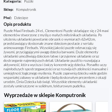
Kategoria
:
Puzzle
Sklep
:
Komputronik
Płeć
:
Dziecięce
Opis produktu
Puzzle Maxi Firebuds 24 el., Clementoni Puzzle składające się z 24 maxi
elementów stworzone z myślą o małych miłośnikach układania. Po
ułożeniu układanki powstanie obrazek o wymiarach 62x42cm,
przedstawiający doskonale znane dzieciom postacie z serialu
animowanego Firebuds. Wysokiej jakości puzzle odznaczają się
żywymi, przyciągającymi uwagę dziecka barwami. Duże elementy
układanki umożliwiają dzieciom łatwe i przyjemne układanie oraz
dostrzeganie najmniejszych detali. Układanie puzzli to rozwijająca
aktywność, która wycisza i ćwiczy koncentrację dziecka. Ponadto uczy
najmłodszych spostrzegawczości oraz rozwija ich zdolności manualne i
umiejętność logicznego myślenia. Puzzle zapewnią dziecku wiele godzin
wspaniałej zabawy w układanie i będą doskonałym prezentem z okazji
urodzin, Dnia Dziecka lub świąt. Wszystkie elementy układanki
zostały umieszczone w solidnym, tekturowym pudełku.
Wyprzedaże w sklepie Komputronik