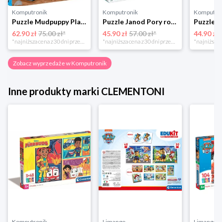
Komputronik
Komputronik
Komputro
Puzzle Mudpuppy Plac Budowy 25 el.
Puzzle Janod Pory roku w walizce 36 elementów
62.90 zł
75.00 zł*
45.90 zł
57.00 zł*
44.90 zł
*najniższa cena z 30 dni przed obniżką
*najniższa cena z 30 dni przed obniżką
Zobacz wyprzedaże w Komputronik
Inne produkty marki CLEMENTONI
Komputronik
Limango
Limango