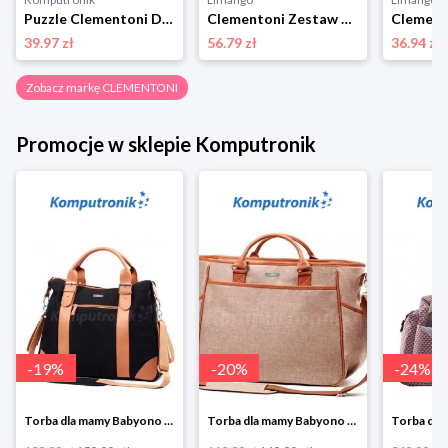
Puzzle Clementoni Disney Firebuds 3 x 48 el. 25283
Clementoni Zestaw gier "Psi Patrol" - 3+ rozmiar: onesize
39.97 zł
56.79 zł
36.94 zł
Zobacz markę CLEMENTONI
Promocje w sklepie Komputronik
-
19
%
-
20
%
-
24
%
Torba dla mamy Babyono 1505/01 Comfort Icoinic 5/5
Torba dla mamy Babyono 1507/01 Comfort Chic w super cenie