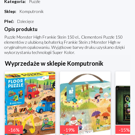
Kategoria
:
Puzzle
Sklep
:
Komputronik
Płeć
:
Dziecięce
Opis produktu
Puzzle Monster High Frankie Stein 150 el., Clementoni Puzzle 150
elementów z ulubioną bohaterką Frankie Stein z Monster High w
oryginalnym opakowaniu. Wyjątkowe barwy druku uzyskano dzięki
wykorzystaniu technologii Super Kolor.
Wyprzedaże w sklepie Komputronik
-
16
%
-
19
%
-
15
%