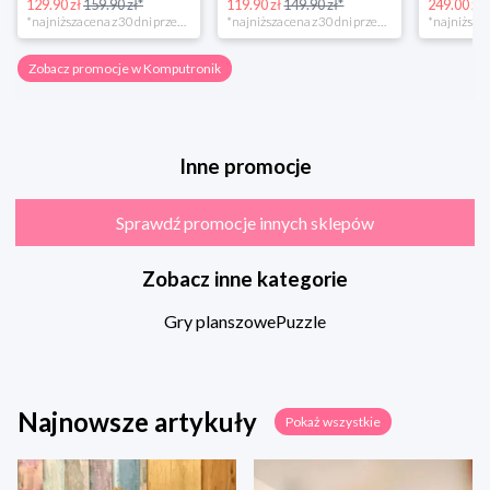
129.90 zł
159.90 zł*
119.90 zł
149.90 zł*
249.00 zł
*najniższa cena z 30 dni przed obniżką
*najniższa cena z 30 dni przed obniżką
Zobacz promocje w Komputronik
Inne promocje
Sprawdź promocje innych sklepów
Zobacz inne kategorie
Gry planszowe
Puzzle
Najnowsze artykuły
Pokaż wszystkie