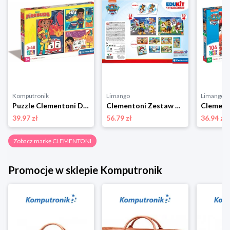
Komputronik
Limango
Limango
Puzzle Clementoni Disney Firebuds 3 x 48 el. 25283
Clementoni Zestaw gier "Psi Patrol" - 3+ rozmiar: onesize
39.97 zł
56.79 zł
36.94 zł
Zobacz markę CLEMENTONI
Promocje w sklepie Komputronik