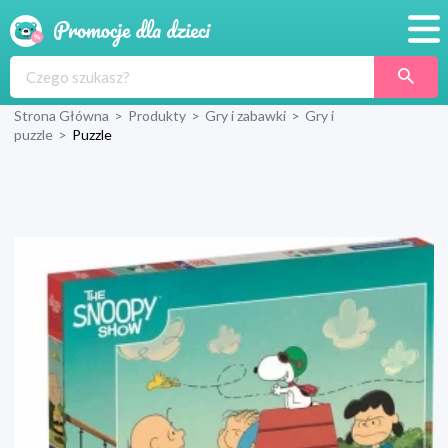
Promocje
Strona Główna
>
Produkty
>
Gry i zabawki
>
Gry i
Produkty
puzzle
>
Puzzle
Sklepy
Blog
Wyprawka