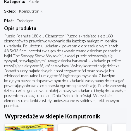
Kategoria
:
Puzzle
Sklep
:
Komputronik
Płeć
:
Dziecięce
Opis produktu
Puzzle Peanuts 180 el., Clementoni Puzzle składające się z 180
elementów to prawdziwe wyzwanie dla każdego małego miłośnika
układania. Po ułożeniu układanki powstanie obrazek o wymiarach
48,5x33,5cm, przedstawiający doskonale znane dzieciom postacie z
bajki The Snoopy Show. Wysokiej jakości puzzle odznaczają się
żywymi, przyciągającymi uwagę dziecka barwami. Układanie puzzli to
rozwijająca aktywność, która wycisza i ćwiczy koncentrację dziecka.
Ponadto uczy najmłodszych spostrzegawczości oraz rozwija ich
zdolności manualne i umiejętność logicznego myślenia. Z każdym
kolejnym puzzlem dopasowanym do układanki zaczynamy dostrzegać
powstający obrazek, co sprawia ogromną satysfakcję. Puzzle zapewnią
dziecku wiele godzin wspaniałej zabawy w układanie i będą doskonałym
prezentem z okazji urodzin, Dnia Dziecka lub świąt. Wszystkie
elementy układanki zostały umieszczone w solidnym, tekturowym
pudełku.
Wyprzedaże w sklepie Komputronik