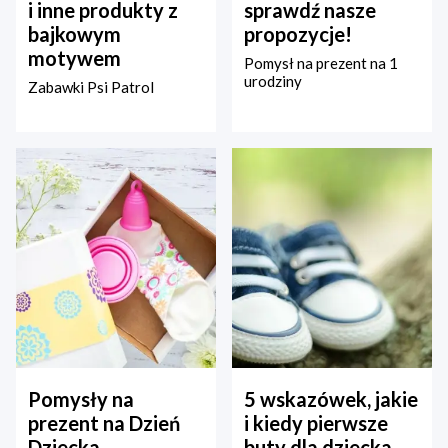
i inne produkty z
sprawdź nasze
bajkowym
propozycje!
motywem
Pomysł na prezent na 1
urodziny
Zabawki Psi Patrol
Pomysły na
5 wskazówek, jakie
prezent na Dzień
i kiedy pierwsze
Dziecka –
buty dla dziecka