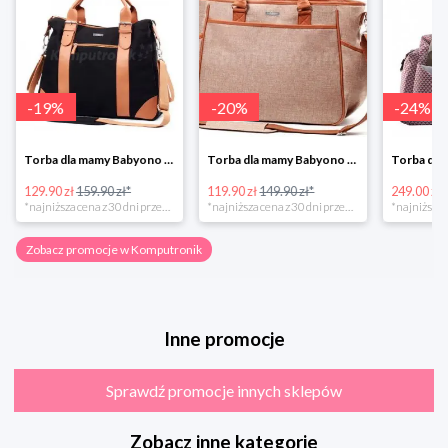
-
19
%
-
20
%
-
24
%
Torba dla mamy Babyono 1505/01 Comfort Icoinic 5/5
Torba dla mamy Babyono 1507/01 Comfort Chic w super cenie
129.90 zł
159.90 zł*
119.90 zł
149.90 zł*
249.00 zł
*najniższa cena z 30 dni przed obniżką
*najniższa cena z 30 dni przed obniżką
Zobacz promocje w Komputronik
Inne promocje
Sprawdź promocje innych sklepów
Zobacz inne kategorie