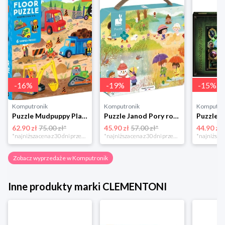
-
16
%
-
19
%
-
15
%
Komputronik
Komputronik
Komputro
Puzzle Mudpuppy Plac Budowy 25 el.
Puzzle Janod Pory roku w walizce 36 elementów
62.90 zł
75.00 zł*
45.90 zł
57.00 zł*
44.90 zł
*najniższa cena z 30 dni przed obniżką
*najniższa cena z 30 dni przed obniżką
Zobacz wyprzedaże w Komputronik
Inne produkty marki CLEMENTONI