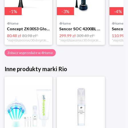
-
1
%
-
3
%
-
4
%
4Home
4Home
4Home
Concept ZK0053 Głowica wymienna PERFECT SMILE Soft Clean, 4 szt., czarny
Sencor SOC 4200BL Szczoteczka do zębów
80.48 zł
80.98 zł*
299.99 zł
309.49 zł*
110.99 z
*najniższa cena z 30 dni przed obniżką
*najniższa cena z 30 dni przed obniżką
Zobacz wyprzedaże w 4Home
Inne produkty marki Rio