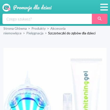
Promocje
Strona Główna
>
Produkty
>
Akcesoria
Produkty
niemowlęce
>
Pielęgnacja
>
Szczoteczki do zębów dla dzieci
Sklepy
Blog
Wyprawka