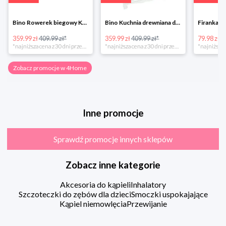
Bino Rowerek biegowy Krecik
Bino Kuchnia drewniana dla dzieci Provence
359.99 zł
409.99 zł*
359.99 zł
409.99 zł*
79.98 zł
13
*najniższa cena z 30 dni przed obniżką
*najniższa cena z 30 dni przed obniżką
Zobacz promocje w 4Home
Inne promocje
Sprawdź promocje innych sklepów
Zobacz inne kategorie
Akcesoria do kąpieli
Inhalatory
Szczoteczki do zębów dla dzieci
Smoczki uspokajające
Kąpiel niemowlęcia
Przewijanie