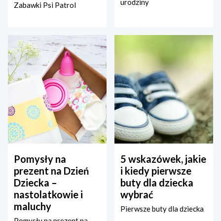
urodziny
Zabawki Psi Patrol
Pomysły na
5 wskazówek, jakie
prezent na Dzień
i kiedy pierwsze
Dziecka –
buty dla dziecka
nastolatkowie i
wybrać
maluchy
Pierwsze buty dla dziecka
Pomysły na prezent na