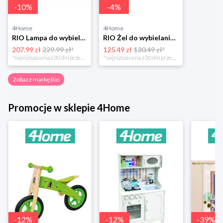
-
10
%
-
4
%
4Home
4Home
RIO Lampa do wybielania zębów Rio
RIO Żel do wybielania zębów 30 ml + spray 4,5 ml Rio
207.99 zł
229.99 zł*
125.49 zł
130.49 zł*
*najniższa cena z 30 dni przed obniżką
*najniższa cena z 30 dni przed obniżką
Zobacz markę Rio
Promocje w sklepie 4Home
-
12
%
-
12
%
-
39
%