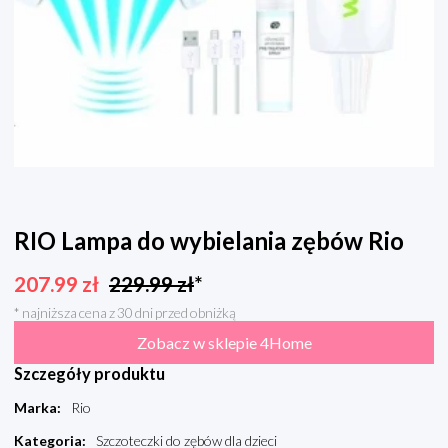
RIO Lampa do wybielania zębów Rio
207.99
zł
229.99
zł
*
* najniższa cena z 30 dni przed obniżką
Zobacz w sklepie 4Home
Szczegóły produktu
Marka
:
Rio
Kategoria
:
Szczoteczki do zębów dla dzieci