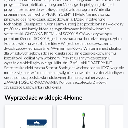
program Clean, delikatny program Massage do pielęgnacji dziąseł,
program Sensitive do wrażliwych zębów lub program White dla
promiennego uśmiechu. PRAKTYCZNY TIMER Nie musisz już
pilnować idealnego czasu szczotkowania. Dzięki inteligentnej
technologii Quadpacer higiena jamy ustnej jest podzielona na 4 okresy
po 30 sekund każdy, które są sygnalizowane lekkimi wibracjami
szczoteczki. GŁÓWKA PREMIUM SOX 015 Główka czyszcząca
premium (Sencor SOX 015) jest przeznaczona do codziennego użytku.
Posiada włókna w kształcie litery W i jest idealna do czyszczenia
dwóch zębów jednocześnie. Wymienna główka Whitening jest idealna
dla wrażliwych zębów i dziąseł dzięki specjalnie zaprojektowanemu
kształtowi i delikatnym włóknom. Przy regularnym czyszczeniu
wyraźnie wybieli zęby w ciągu kilku dni. ZASILANIE BATERYJNE
Szczoteczka elektryczna Sencor Sonic jest wodoodporna IPX7, więc nie
musisz się martwić o nadmierną wilgoć. Ładowanie szczoteczki odbywa
się za pomocą podstawki indukcyjnej dla maksymalnej wygody.
ZAWARTOŚĆ OPAKOWANIA Korpus szczoteczki 2 główki
czyszczące Ładowarka indukcyjna
Wyprzedaże w sklepie 4Home