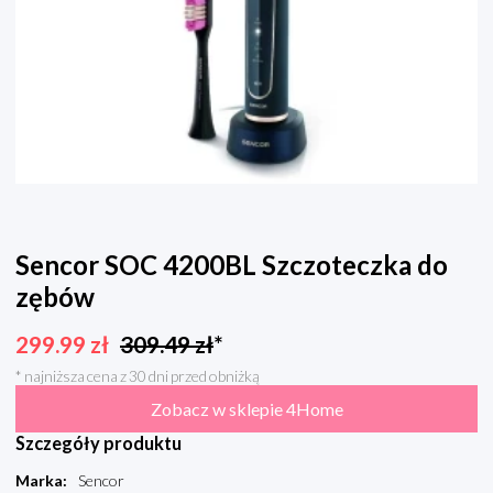
Sencor SOC 4200BL Szczoteczka do
zębów
299.99
zł
309.49
zł
*
* najniższa cena z 30 dni przed obniżką
Zobacz w sklepie 4Home
Szczegóły produktu
Marka
:
Sencor