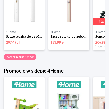
-
5
%
4Home
4Home
4Home
Szczoteczka do zębów Sencor SOC 4103GD
Szczoteczka do zębów Sencor SOC 4011GD,różowo-złota
207.49 zł
123.99 zł
206.99 z
Zobacz markę Sencor
Promocje w sklepie 4Home