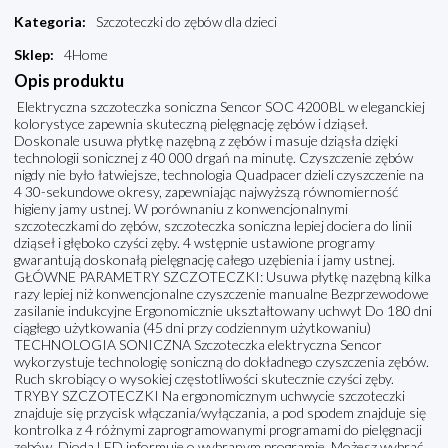
Kategoria
:
Szczoteczki do zębów dla dzieci
Sklep
:
4Home
Opis produktu
Elektryczna szczoteczka soniczna Sencor SOC 4200BL w eleganckiej
kolorystyce zapewnia skuteczną pielęgnację zębów i dziąseł.
Doskonale usuwa płytkę nazębną z zębów i masuje dziąsła dzięki
technologii sonicznej z 40 000 drgań na minutę. Czyszczenie zębów
nigdy nie było łatwiejsze, technologia Quadpacer dzieli czyszczenie na
4 30-sekundowe okresy, zapewniając najwyższą równomierność
higieny jamy ustnej. W porównaniu z konwencjonalnymi
szczoteczkami do zębów, szczoteczka soniczna lepiej dociera do linii
dziąseł i głęboko czyści zęby. 4 wstępnie ustawione programy
gwarantują doskonałą pielęgnację całego uzębienia i jamy ustnej.
GŁÓWNE PARAMETRY SZCZOTECZKI: Usuwa płytkę nazębną kilka
razy lepiej niż konwencjonalne czyszczenie manualne Bezprzewodowe
zasilanie indukcyjne Ergonomicznie ukształtowany uchwyt Do 180 dni
ciągłego użytkowania (45 dni przy codziennym użytkowaniu)
TECHNOLOGIA SONICZNA Szczoteczka elektryczna Sencor
wykorzystuje technologię soniczną do dokładnego czyszczenia zębów.
Ruch skrobiący o wysokiej częstotliwości skutecznie czyści zęby.
TRYBY SZCZOTECZKI Na ergonomicznym uchwycie szczoteczki
znajduje się przycisk włączania/wyłączania, a pod spodem znajduje się
kontrolka z 4 różnymi zaprogramowanymi programami do pielęgnacji
zębów. Dioda LED informuje o wybranym programie. Możesz wybrać