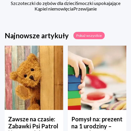
Szczoteczki do zębów dla dzieci
Smoczki uspokajające
Kąpiel niemowlęcia
Przewijanie
Najnowsze artykuły
Pokaż wszystkie
Zawsze na czasie:
Pomysł na: prezent
Zabawki Psi Patrol
na 1 urodziny –