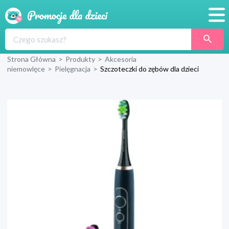
Promocje
Strona Główna
>
Produkty
>
Akcesoria
Produkty
niemowlęce
>
Pielęgnacja
>
Szczoteczki do zębów dla dzieci
Sklepy
Blog
Wyprawka