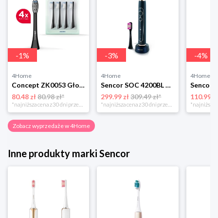
-
1
%
-
3
%
-
4
%
4Home
4Home
4Home
Concept ZK0053 Głowica wymienna PERFECT SMILE Soft Clean, 4 szt., czarny
Sencor SOC 4200BL Szczoteczka do zębów
80.48 zł
80.98 zł*
299.99 zł
309.49 zł*
110.99 z
*najniższa cena z 30 dni przed obniżką
*najniższa cena z 30 dni przed obniżką
Zobacz wyprzedaże w 4Home
Inne produkty marki Sencor