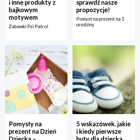
i inne produkty z
sprawdź nasze
bajkowym
propozycje!
motywem
Pomysł na prezent na 1
urodziny
Zabawki Psi Patrol
Pomysły na
5 wskazówek, jakie
prezent na Dzień
i kiedy pierwsze
Dziecka –
buty dla dziecka