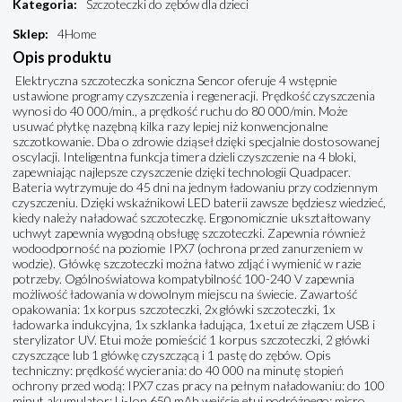
Kategoria
:
Szczoteczki do zębów dla dzieci
Sklep
:
4Home
Opis produktu
Elektryczna szczoteczka soniczna Sencor oferuje 4 wstępnie
ustawione programy czyszczenia i regeneracji. Prędkość czyszczenia
wynosi do 40 000/min., a prędkość ruchu do 80 000/min. Może
usuwać płytkę nazębną kilka razy lepiej niż konwencjonalne
szczotkowanie. Dba o zdrowie dziąseł dzięki specjalnie dostosowanej
oscylacji. Inteligentna funkcja timera dzieli czyszczenie na 4 bloki,
zapewniając najlepsze czyszczenie dzięki technologii Quadpacer.
Bateria wytrzymuje do 45 dni na jednym ładowaniu przy codziennym
czyszczeniu. Dzięki wskaźnikowi LED baterii zawsze będziesz wiedzieć,
kiedy należy naładować szczoteczkę. Ergonomicznie ukształtowany
uchwyt zapewnia wygodną obsługę szczoteczki. Zapewnia również
wodoodporność na poziomie IPX7 (ochrona przed zanurzeniem w
wodzie). Główkę szczoteczki można łatwo zdjąć i wymienić w razie
potrzeby. Ogólnoświatowa kompatybilność 100-240 V zapewnia
możliwość ładowania w dowolnym miejscu na świecie. Zawartość
opakowania: 1x korpus szczoteczki, 2x główki szczoteczki, 1x
ładowarka indukcyjna, 1x szklanka ładująca, 1x etui ze złączem USB i
sterylizator UV. Etui może pomieścić 1 korpus szczoteczki, 2 główki
czyszczące lub 1 główkę czyszczącą i 1 pastę do zębów. Opis
techniczny: prędkość wycierania: do 40 000 na minutę stopień
ochrony przed wodą: IPX7 czas pracy na pełnym naładowaniu: do 100
minut akumulator: Li-Ion 650 mAh wejście etui podróżnego: micro