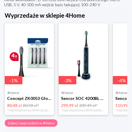
USB, 5 V, 40-500 mA wejście bazy ładującej: 100-240 V
Wyprzedaże w sklepie 4Home
-
1
%
-
3
%
-
4
%
4Home
4Home
4Home
Concept ZK0053 Głowica wymienna PERFECT SMILE Soft Clean, 4 szt., czarny
Sencor SOC 4200BL Szczoteczka do zębów
80.48 zł
80.98 zł*
299.99 zł
309.49 zł*
110.99 z
*najniższa cena z 30 dni przed obniżką
*najniższa cena z 30 dni przed obniżką
Zobacz wyprzedaże w 4Home