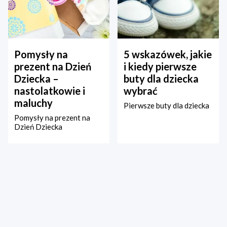
Pomysły na
5 wskazówek, jakie
prezent na Dzień
i kiedy pierwsze
Dziecka –
buty dla dziecka
nastolatkowie i
wybrać
maluchy
Pierwsze buty dla dziecka
Pomysły na prezent na
Dzień Dziecka