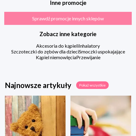
Inne promocje
Sprawdź promocje innych sklepów
Zobacz inne kategorie
Akcesoria do kąpieli
Inhalatory
Szczoteczki do zębów dla dzieci
Smoczki uspokajające
Kąpiel niemowlęcia
Przewijanie
Najnowsze artykuły
Pokaż wszystkie