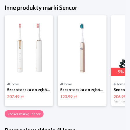
Inne produkty marki Sencor
-
5
%
4Home
4Home
4Home
Szczoteczka do zębów Sencor SOC 4103GD
Szczoteczka do zębów Sencor SOC 4011GD,różowo-złota
207.49 zł
123.99 zł
206.99 z
Zobacz markę Sencor