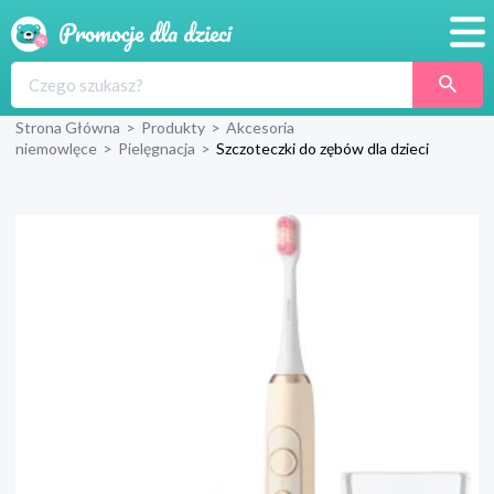
Promocje
Strona Główna
>
Produkty
>
Akcesoria
Produkty
niemowlęce
>
Pielęgnacja
>
Szczoteczki do zębów dla dzieci
Sklepy
Blog
Wyprawka