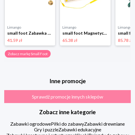
Limango
Limango
Limango
small foot Zabawka motoryczna - 3+ rozmiar: onesize
small foot Magnetyczny labirynt "Safari" - 2+ rozmiar: onesize
41.59 zł
65.38 zł
85.78 zł
Zobacz markę Small Foot
Inne promocje
Sprawdź promocje innych sklepów
Zobacz inne kategorie
Zabawki ogrodowe
Piłki do zabawy
Zabawki drewniane
Gry i puzzle
Zabawki edukacyjne