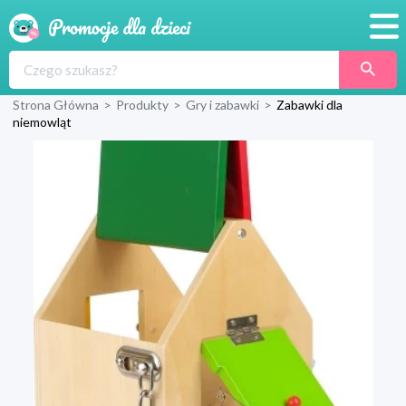
Promocje
Strona Główna
>
Produkty
>
Gry i zabawki
>
Zabawki dla
Produkty
niemowląt
Sklepy
Blog
Wyprawka