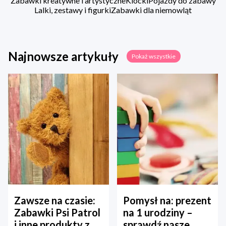
Zabawki kreatywne i artystyczne
Klocki
Pojazdy do zabawy
Lalki, zestawy i figurki
Zabawki dla niemowląt
Najnowsze artykuły
Pokaż wszystkie
Zawsze na czasie:
Pomysł na: prezent
Zabawki Psi Patrol
na 1 urodziny –
i inne produkty z
sprawdź nasze