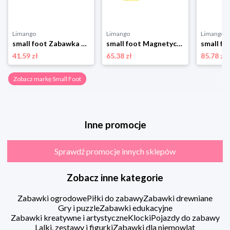
Limango
Limango
Limango
small foot Zabawka motoryczna - 3+ rozmiar: onesize
small foot Magnetyczny labirynt "Safari" - 2+ rozmiar: onesize
41.59 zł
65.38 zł
85.78 zł
Zobacz markę Small Foot
Inne promocje
Sprawdź promocje innych sklepów
Zobacz inne kategorie
Zabawki ogrodowe
Piłki do zabawy
Zabawki drewniane
Gry i puzzle
Zabawki edukacyjne
Zabawki kreatywne i artystyczne
Klocki
Pojazdy do zabawy
Lalki, zestawy i figurki
Zabawki dla niemowląt