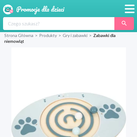
Promocje
Strona Główna
>
Produkty
>
Gry i zabawki
>
Zabawki dla
Produkty
niemowląt
Sklepy
Blog
Wyprawka