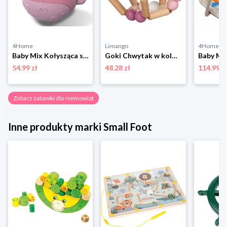
4Home
Limango
4Home
Baby Mix Kołysząca się zabawka pingwin różowy, 14 cm
Goki Chwytak w kolorze beżowo-jasnoróżowym - 0+ rozmiar: onesize
54.99 zł
48.28 zł
114.99 z
Zobacz zabawki dla niemowląt
Inne produkty marki Small Foot