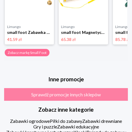
Limango
Limango
Limango
small foot Zabawka motoryczna - 3+ rozmiar: onesize
small foot Magnetyczny labirynt "Safari" - 2+ rozmiar: onesize
41.59 zł
65.38 zł
85.78 zł
Zobacz markę Small Foot
Inne promocje
Sprawdź promocje innych sklepów
Zobacz inne kategorie
Zabawki ogrodowe
Piłki do zabawy
Zabawki drewniane
Gry i puzzle
Zabawki edukacyjne