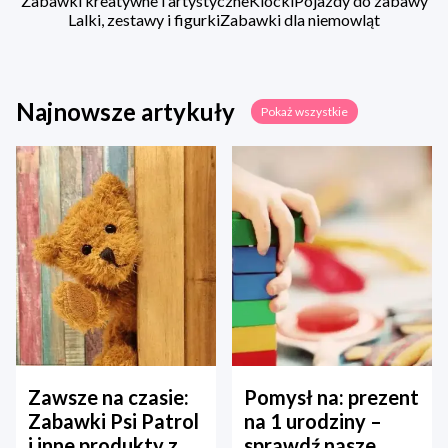
Zabawki kreatywne i artystyczne
Klocki
Pojazdy do zabawy
Lalki, zestawy i figurki
Zabawki dla niemowląt
Najnowsze artykuły
Pokaż wszystkie
Zawsze na czasie:
Pomysł na: prezent
Zabawki Psi Patrol
na 1 urodziny –
i inne produkty z
sprawdź nasze