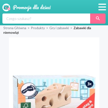
Promocje
Strona Główna
>
Produkty
>
Gry i zabawki
>
Zabawki dla
Produkty
niemowląt
Sklepy
Blog
Wyprawka