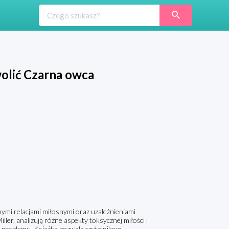
zwolić Czarna owca
nymi relacjami miłosnymi oraz uzależnieniami
ller, analizują różne aspekty toksycznej miłości i
o problemu. Książka pozwala czytelnikom