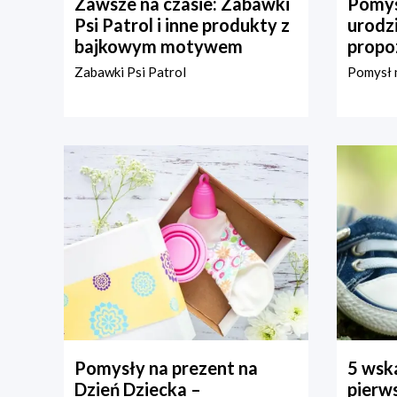
Zawsze na czasie: Zabawki
Pomys
Psi Patrol i inne produkty z
urodz
bajkowym motywem
propo
Zabawki Psi Patrol
Pomysł n
Pomysły na prezent na
5 wska
Dzień Dziecka –
pierws