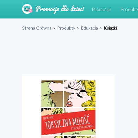
Promocje
Produkt
Strona Główna
>
Produkty
>
Edukacja
>
Książki