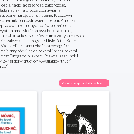
ścią, takie jak zazdrość, zaborczość,
ładą nacisk na proces uzdrawiania
utyczne narzędzia i strategie. Kluczowym
cznej miłości i uzdrowienia relacji. Autorzy
rzepracowanie trudnych doświadczeń oraz
- wybitna amerykańska psychoterapeutka,
ch, autorka bestsellerów tłumaczonych na wiele
łuzależnienia, Droga do bliskości. J. Keith
a Wells Miller - amerykańska pedagożka,
ają trzy córki, są dziadkami i pradziadkami.
 oraz Droga do bliskości. Prawda, szacunek i
"24" slider="true" onlyAvailable="true"]
rue"]
Zobacz wyprzedaże w Natuli