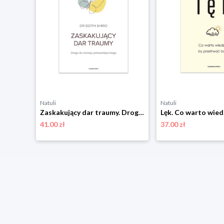
Natuli
Natuli
Masturbacja. Podręcznik przyjemności – używać w parze lub solo Czarna owca
Zaskakujący dar traumy. Droga do rozwoju potraumatycznego Czarna owca
41.00 zł
37.00 zł