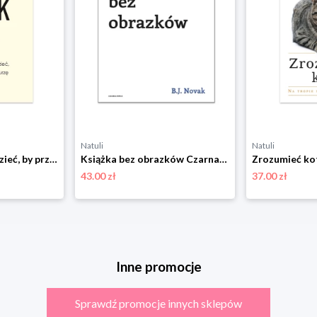
Natuli
Natuli
Lęk. Co warto wiedzieć, by przetrwać burzę Czarna owca
Książka bez obrazków Czarna owca
43.00 zł
37.00 zł
Inne promocje
Sprawdź promocje innych sklepów