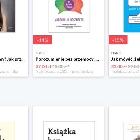
-
14
%
-
15
%
Natuli
Natuli
Już się nie rozumiemy! Jak przeżyć czas trzaskających drzwi Esprit
Porozumienie bez przemocy: o języku życia Czarna owca
37.00 zł
43.00 zł*
33.00 zł
39.00 
rzed obniżką
*najniższa cena z 30 dni przed obniżką
*najniższa cena z 3