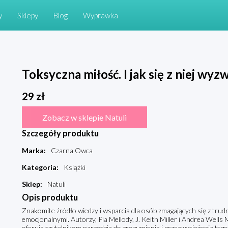
y
Sklepy
Blog
Wyprawka
Toksyczna miłość. I jak się z niej wy
29
zł
Zobacz w sklepie Natuli
Szczegóły produktu
Marka
:
Czarna Owca
Kategoria
:
Książki
Sklep
:
Natuli
Opis produktu
Znakomite źródło wiedzy i wsparcia dla osób zmagających się z trud
emocjonalnymi. Autorzy, Pia Mellody, J. Keith Miller i Andrea Wells Mi
oferują czytelnikom narzędzia do zrozumienia i przezwyciężenia teg