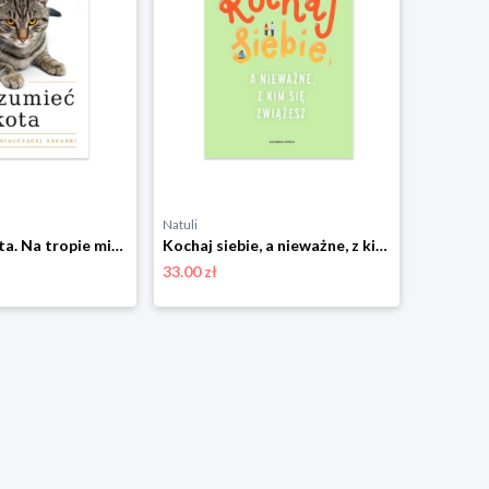
Natuli
Natuli
Zrozumieć kota. Na tropie miauczącej zagadki Czarna owca
Kochaj siebie, a nieważne, z kim się zwiążesz Czarna owca
33.00 zł
41.00 zł