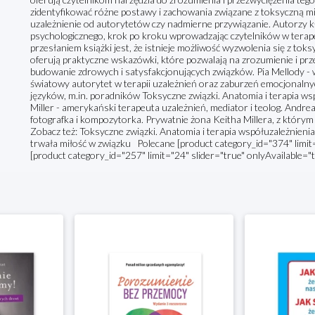
zidentyfikować różne postawy i zachowania związane z toksyczną miło
uzależnienie od autorytetów czy nadmierne przywiązanie. Autorzy k
psychologicznego, krok po kroku wprowadzając czytelników w terape
przesłaniem książki jest, że istnieje możliwość wyzwolenia się z toksy
oferują praktyczne wskazówki, które pozwalają na zrozumienie i p
budowanie zdrowych i satysfakcjonujących związków. Pia Mellody 
światowy autorytet w terapii uzależnień oraz zaburzeń emocjonalny
języków, m.in. poradników Toksyczne związki. Anatomia i terapia wspó
Miller - amerykański terapeuta uzależnień, mediator i teolog. Andre
fotografka i kompozytorka. Prywatnie żona Keitha Millera, z którym m
Zobacz też: Toksyczne związki. Anatomia i terapia współuzależnienia
trwała miłość w związku Polecane [product category_id="374" limit=
[product category_id="257" limit="24" slider="true" onlyAvailable="t