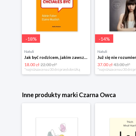
-
18
%
-
14
%
Natuli
Natuli
Najszczęśliwsze niemowlę w okolicy Mamania
Jak być rodzicem, jakim zawsze chciałeś być Media rodzina
18.00 zł
22.00 zł*
37.00 zł
43.00 zł*
niżką
*najniższa cena z 30 dni przed obniżką
*najniższa cena z 30 dni p
Inne produkty marki Czarna Owca