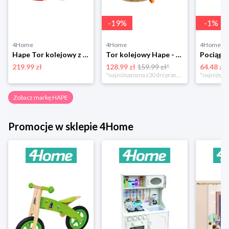
-
19
%
-
1
%
4Home
4Home
4Home
Hape Tor kolejowy z pudełkiem do zabawy
Tor kolejowy Hape - Dinozaury
219.99 zł
128.99 zł
159.99 zł*
64.48 zł
*najniższa cena z 30 dni przed obniżką
Zobacz markę HAPE
Promocje w sklepie 4Home