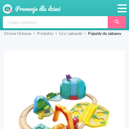
Promocje
Strona Główna
>
Produkty
>
Gry i zabawki
>
Pojazdy do zabawy
Produkty
Sklepy
Blog
Wyprawka