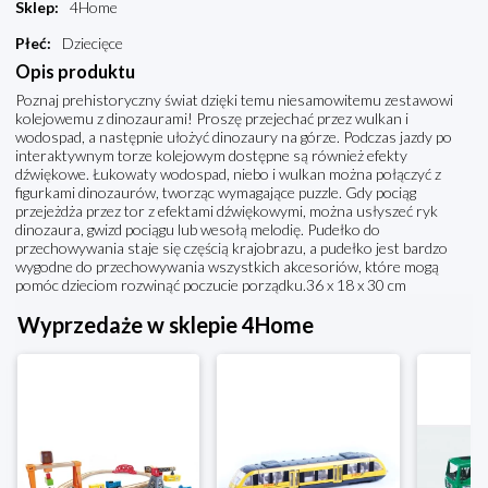
Sklep
:
4Home
Płeć
:
Dziecięce
Opis produktu
Poznaj prehistoryczny świat dzięki temu niesamowitemu zestawowi
kolejowemu z dinozaurami! Proszę przejechać przez wulkan i
wodospad, a następnie ułożyć dinozaury na górze. Podczas jazdy po
interaktywnym torze kolejowym dostępne są również efekty
dźwiękowe. Łukowaty wodospad, niebo i wulkan można połączyć z
figurkami dinozaurów, tworząc wymagające puzzle. Gdy pociąg
przejeżdża przez tor z efektami dźwiękowymi, można usłyszeć ryk
dinozaura, gwizd pociągu lub wesołą melodię. Pudełko do
przechowywania staje się częścią krajobrazu, a pudełko jest bardzo
wygodne do przechowywania wszystkich akcesoriów, które mogą
pomóc dzieciom rozwinąć poczucie porządku.36 x 18 x 30 cm
Wyprzedaże w sklepie 4Home