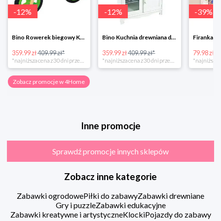
-
12
%
-
12
%
-
39
%
Bino Rowerek biegowy Krecik
Bino Kuchnia drewniana dla dzieci Provence
359.99 zł
409.99 zł*
359.99 zł
409.99 zł*
79.98 zł
13
*najniższa cena z 30 dni przed obniżką
*najniższa cena z 30 dni przed obniżką
Zobacz promocje w 4Home
Inne promocje
Sprawdź promocje innych sklepów
Zobacz inne kategorie
Zabawki ogrodowe
Piłki do zabawy
Zabawki drewniane
Gry i puzzle
Zabawki edukacyjne
Zabawki kreatywne i artystyczne
Klocki
Pojazdy do zabawy