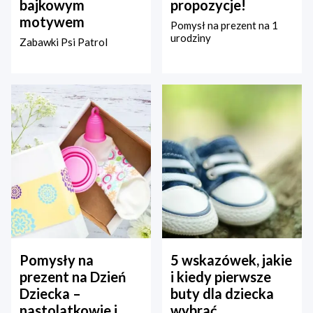
bajkowym
propozycje!
motywem
Pomysł na prezent na 1
urodziny
Zabawki Psi Patrol
Pomysły na
5 wskazówek, jakie
prezent na Dzień
i kiedy pierwsze
Dziecka –
buty dla dziecka
nastolatkowie i
wybrać