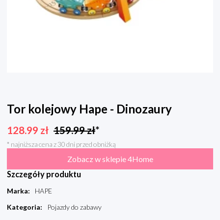
Tor kolejowy Hape - Dinozaury
128.99
zł
159.99
zł
*
* najniższa cena z 30 dni przed obniżką
Zobacz w sklepie 4Home
Szczegóły produktu
Marka
:
HAPE
Kategoria
:
Pojazdy do zabawy