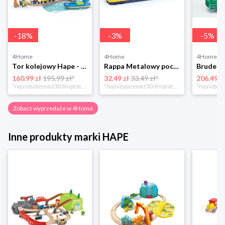
-
18
%
-
3
%
-
5
%
4Home
4Home
4Home
Tor kolejowy Hape - port z załadunkiem irozładunkiem
Rappa Metalowy pociąg regionalny RegioJet, 17 cm
160.99 zł
195.99 zł*
32.49 zł
33.49 zł*
206.49 z
*najniższa cena z 30 dni przed obniżką
*najniższa cena z 30 dni przed obniżką
Zobacz wyprzedaże w 4Home
Inne produkty marki HAPE