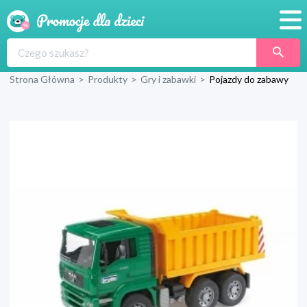
Promocje
Strona Główna
>
Produkty
>
Gry i zabawki
>
Pojazdy do zabawy
Produkty
Sklepy
Blog
Wyprawka