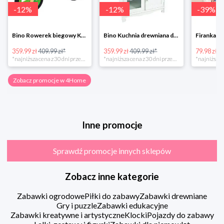
-
12
%
-
12
%
-
39
%
Bino Rowerek biegowy Krecik
Bino Kuchnia drewniana dla dzieci Provence
359.99 zł
409.99 zł*
359.99 zł
409.99 zł*
79.98 zł
13
*najniższa cena z 30 dni przed obniżką
*najniższa cena z 30 dni przed obniżką
Zobacz promocje w 4Home
Inne promocje
Sprawdź promocje innych sklepów
Zobacz inne kategorie
Zabawki ogrodowe
Piłki do zabawy
Zabawki drewniane
Gry i puzzle
Zabawki edukacyjne
Zabawki kreatywne i artystyczne
Klocki
Pojazdy do zabawy