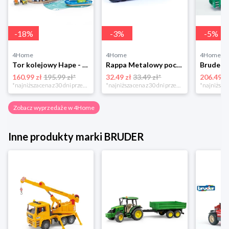
-
18
%
-
3
%
-
5
%
4Home
4Home
4Home
Tor kolejowy Hape - port z załadunkiem irozładunkiem
Rappa Metalowy pociąg regionalny RegioJet, 17 cm
160.99 zł
195.99 zł*
32.49 zł
33.49 zł*
206.49 z
*najniższa cena z 30 dni przed obniżką
*najniższa cena z 30 dni przed obniżką
Zobacz wyprzedaże w 4Home
Inne produkty marki BRUDER