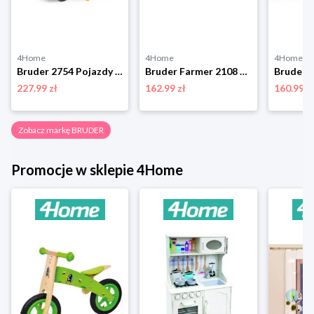
4Home
4Home
4Home
Bruder 2754 Pojazdy budowlane Żuraw MAN TGA, 1:16 BRUDER
Bruder Farmer 2108 Traktor John Deere z przyczepąz wywrotką BRUDER
227.99 zł
162.99 zł
160.99 z
Zobacz markę BRUDER
Promocje w sklepie 4Home