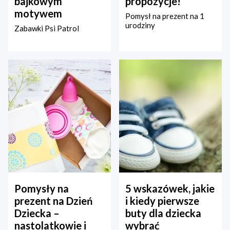
bajkowym
propozycje!
motywem
Pomysł na prezent na 1
urodziny
Zabawki Psi Patrol
Pomysły na
5 wskazówek, jakie
prezent na Dzień
i kiedy pierwsze
Dziecka –
buty dla dziecka
nastolatkowie i
wybrać