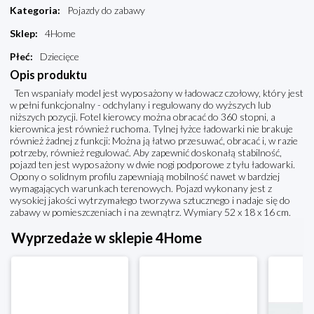
Kategoria
:
Pojazdy do zabawy
Sklep
:
4Home
Płeć
:
Dziecięce
Opis produktu
Ten wspaniały model jest wyposażony w ładowacz czołowy, który jest
w pełni funkcjonalny - odchylany i regulowany do wyższych lub
niższych pozycji. Fotel kierowcy można obracać do 360 stopni, a
kierownica jest również ruchoma. Tylnej łyżce ładowarki nie brakuje
również żadnej z funkcji: Można ją łatwo przesuwać, obracać i, w razie
potrzeby, również regulować. Aby zapewnić doskonałą stabilność,
pojazd ten jest wyposażony w dwie nogi podporowe z tyłu ładowarki.
Opony o solidnym profilu zapewniają mobilność nawet w bardziej
wymagających warunkach terenowych. Pojazd wykonany jest z
wysokiej jakości wytrzymałego tworzywa sztucznego i nadaje się do
zabawy w pomieszczeniach i na zewnątrz. Wymiary 52 x 18 x 16 cm.
Wyprzedaże w sklepie 4Home