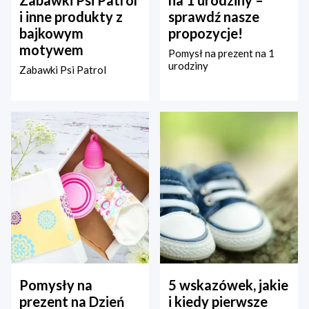
Zabawki Psi Patrol
na 1 urodziny –
i inne produkty z
sprawdź nasze
bajkowym
propozycje!
motywem
Pomysł na prezent na 1
urodziny
Zabawki Psi Patrol
Pomysły na
5 wskazówek, jakie
prezent na Dzień
i kiedy pierwsze