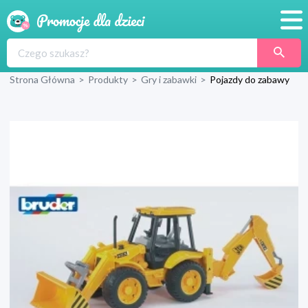
Promocje
Strona Główna
>
Produkty
>
Gry i zabawki
>
Pojazdy do zabawy
Produkty
Sklepy
Blog
Wyprawka