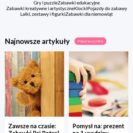
Gry i puzzle
Zabawki edukacyjne
Zabawki kreatywne i artystyczne
Klocki
Pojazdy do zabawy
Lalki, zestawy i figurki
Zabawki dla niemowląt
Najnowsze artykuły
Pokaż wszystkie
Zawsze na czasie:
Pomysł na: prezent