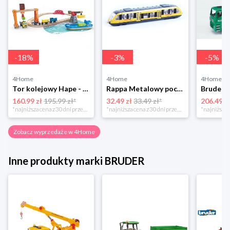
-
18
%
-
3
%
-
5
%
4Home
4Home
4Home
Tor kolejowy Hape - port z załadunkiem irozładunkiem
Rappa Metalowy pociąg regionalny RegioJet, 17 cm
160.99 zł
195.99 zł*
32.49 zł
33.49 zł*
206.49 z
*najniższa cena z 30 dni przed obniżką
*najniższa cena z 30 dni przed obniżką
Zobacz wyprzedaże w 4Home
Inne produkty marki BRUDER