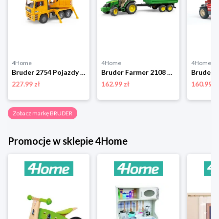
4Home
4Home
4Home
Bruder 2754 Pojazdy budowlane Żuraw MAN TGA, 1:16 BRUDER
Bruder Farmer 2108 Traktor John Deere z przyczepąz wywrotką BRUDER
227.99 zł
162.99 zł
160.99 z
Zobacz markę BRUDER
Promocje w sklepie 4Home