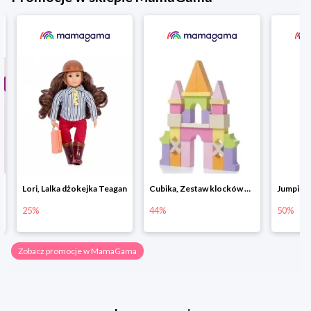
Lori, Lalka dżokejka Teagan
Cubika, Zestaw klocków drewnianych 28 elem.
25%
44%
50%
Zobacz promocje w MamaGama