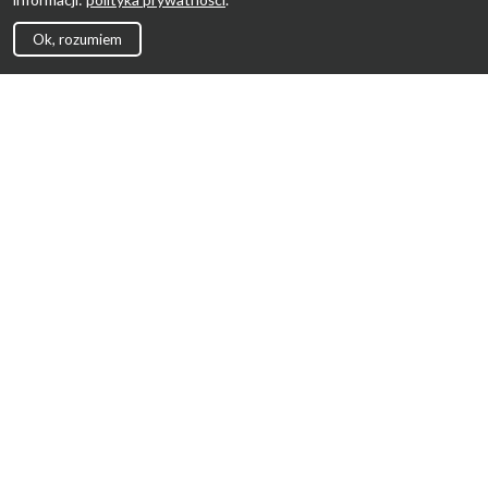
Ok, rozumiem
Strona Główna
Promocje
Sklepy
Wyprawka