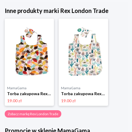
Inne produkty marki Rex London Trade
MamaGama
MamaGama
Torba zakupowa Rex London - listki Rex london trade
Torba zakupowa Rex London - kaktusy Rex london trade
19.00 zł
19.00 zł
Zobacz markę Rex London Trade
Promocje w sklepie MamaGama