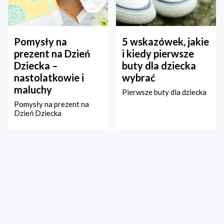
Pomysły na
5 wskazówek, jakie
prezent na Dzień
i kiedy pierwsze
Dziecka –
buty dla dziecka
nastolatkowie i
wybrać
maluchy
Pierwsze buty dla dziecka
Pomysły na prezent na
Dzień Dziecka