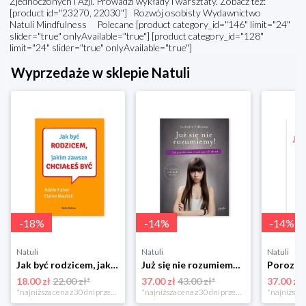
Zjednoczonych i Azji. Prowadzi wykłady i warsztaty. Zobacz też:
[product id="23270, 22030"] Rozwój osobisty Wydawnictwo
Natuli Mindfulness Polecane [product category_id="146" limit="24"
slider="true" onlyAvailable="true"] [product category_id="128"
limit="24" slider="true" onlyAvailable="true"]
Wyprzedaże w sklepie Natuli
-
18
%
-
14
%
-
14
%
Natuli
Natuli
Natuli
Jak być rodzicem, jakim zawsze chciałeś być Media rodzina
Już się nie rozumiemy! Jak przeżyć czas trzaskających drzwi Esprit
18.00 zł
22.00 zł*
37.00 zł
43.00 zł*
37.00 zł
*najniższa cena z 30 dni przed obniżką
*najniższa cena z 30 dni przed obniżką