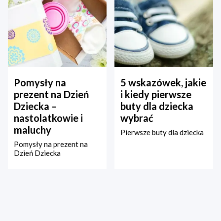
Pomysły na
5 wskazówek, jakie
prezent na Dzień
i kiedy pierwsze
Dziecka –
buty dla dziecka
nastolatkowie i
wybrać
maluchy
Pierwsze buty dla dziecka
Pomysły na prezent na
Dzień Dziecka