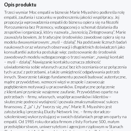
Opis produktu
Trzeci wymiar Moc empatii w biznesie Marie Miyashiro podkreśla rolę
empatii, zaufania i szacunku w podnoszeniu jakości współpracy. Jej
propozycja wprowadzenia empatii do biznesu opiera się na filozofii
Porozumienia bez Przemocy, wzbogaconej o schemat działania dla
zespołów i organizacji, który nazwała „Jasnością Zintegrowaną”. Marie
zauważyła bowiem, że tradycyjne środowisko zawodowe opiera się na
modelu dwuwymiarowym: „myśl – działaj”. Na podstawie licznych badań
naukowych oraz własnych obserwacji i długoletnich doświadczeń jako
konsultantki autorka postuluje więc zastosowanie do środowisk
zawodowych modelu wzbogaconego o trzeci wymiar: „nawiąż kontakt
– myśl – działaj”. Nawiązanie kontaktu oznacza zdolność
uświadomienia sobie własnych uczuć bez ich oceniania oraz połączenia
tych uczuć z potrzebami, a także umiejętność odgadywania potrzeb
innych. Stworzenie takiego fundamentu pozwoli budować autentyczne,
mądre przywództwo, wzmocni więzi w zespole i zaowocuje
pogłębieniem motywacji u pracowników. Empatyczne połączenie
z klientami przyniesie wzajemne zaufanie. Przywództwo oparte na
potrzebach – firmy, własnych, współpracowników i klientów –
skutecznie podnosi wydajność i pozwala zmaksymalizować sukces
finansowy. Z „ja” i „ty” tworzy się „my”. Marie R. Miyashiro jest
założycielką i prezeską Elucity Network Inc. – firmy doradczo-
szkoleniowej wykorzystującej w swoich działaniach program oparty na
empatii. Od 1985 roku doradza firmom z listy Fortune 500, małym
przedsiębiorstwom, uniwersytetom i agencjom rządowym w Stanach