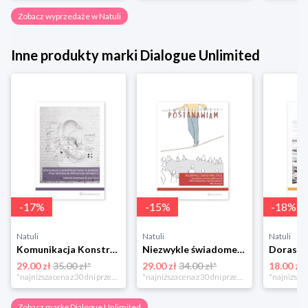
Zobacz wyprzedaże w Natuli
Inne produkty marki Dialogue Unlimited
-
17
%
-
15
%
-
18
%
Natuli
Natuli
Natuli
Komunikacja Konstruktywna w biznesie Dialogue unlimited
Niezwykle świadome życie. Postanowienie o życiu bez przemocy. Tom II Dialogue unlimited
29.00 zł
35.00 zł*
29.00 zł
34.00 zł*
18.00 zł
*najniższa cena z 30 dni przed obniżką
*najniższa cena z 30 dni przed obniżką
Zobacz markę Dialogue Unlimited