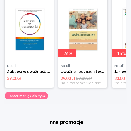
-
26
%
-
15
%
Natuli
Natuli
Natuli
Zabawa w uważność 60 oryginalnych gier i zabaw Galaktyka
Uważne rodzicielstwo Galaktyka
39.00 zł
29.00 zł
39.00 zł*
33.00 zł
*najniższa cena z 30 dni przed obniżką
Zobacz markę Galaktyka
Inne promocje