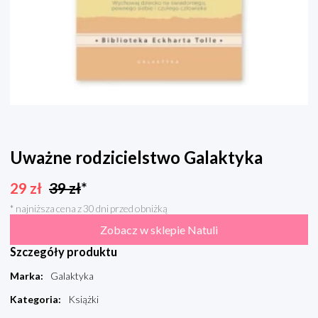
Uważne rodzicielstwo Galaktyka
29
zł
39
zł
*
* najniższa cena z 30 dni przed obniżką
Zobacz w sklepie Natuli
Szczegóły produktu
Marka
:
Galaktyka
Kategoria
:
Książki