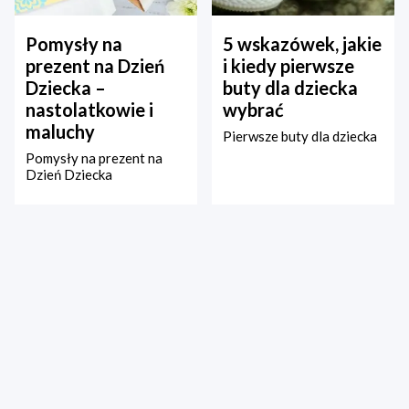
Pomysły na
5 wskazówek, jakie
prezent na Dzień
i kiedy pierwsze
Dziecka –
buty dla dziecka
nastolatkowie i
wybrać
maluchy
Pierwsze buty dla dziecka
Pomysły na prezent na
Dzień Dziecka