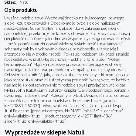
Sklep
:
Natuli
Opis produktu
Uważne rodzicielstwo Wychowaj dziecko na świadomego, pewnego
siebie i czułego człowieka Dziecko może być dla ciebie najlepszym
nauczycielem. Susan Stiffelman, ekspertka w zakresie pedagogiki
rodzicielskiej, przekonuje, że każde zachowanie, które wystawia naszą
cierpliwość na próbę – jak odmowa współpracy czy ignorowanie próśb
– może pomóc nam zbudować większą świadomość i przełamywać
schematy, tak by wychowanie dziecka przychodziło z łatwością i
przerodziło się w źródło radości. Pokazuje rodzicom, jak przekształcić
rodzicielstwo w praktykę duchową. - Eckhart Tolle, autor "Potęgi
teraźniejszości" Mądry i rzeczowy przewodnik kierujący w stronę
uważnego rodzicielstwa, przepełniony empatią, troską i łagodnością.
Odzwierciedla miłość, jaką autorka obdarza rodziny, z którymi pracuje
jako terapeutka, oraz jej autentyczną pewność i wiarę w to, że każdy z
nas może sprostać wzywaniom rodzicielstwa i przyjąć ten wielki dar. -
Myla i John Kabat-Zinn, autorzy książki "Dary codzienności: poradnik
uważnego rodzicielstwa" Polecamy artykuł: Uważność na to, co teraz
– sposób na spełnione rodzicielstwo Polecamy także: [product
id="23851, 25033"] Wydawnictwo Natuli Książki dla dzieci Jesper
Juul Polecane [product category_id="435" limit="36" slider="true"
onlyAvailable="true"] [product category_id="257" limit="36"
slider="true" onlyAvailable="true"]
Wyprzedaże w sklepie Natuli