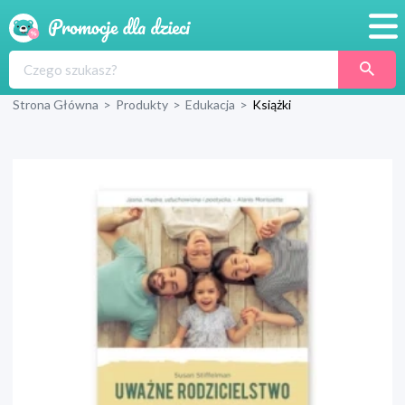
Promocje
Strona Główna
>
Produkty
>
Edukacja
>
Książki
Produkty
Sklepy
Blog
Wyprawka