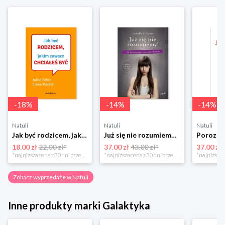
-
18
%
-
14
%
-
14
%
Natuli
Natuli
Natuli
Jak być rodzicem, jakim zawsze chciałeś być Media rodzina
Już się nie rozumiemy! Jak przeżyć czas trzaskających drzwi Esprit
18.00 zł
22.00 zł*
37.00 zł
43.00 zł*
37.00 zł
*najniższa cena z 30 dni przed obniżką
*najniższa cena z 30 dni przed obniżką
Zobacz wyprzedaże w Natuli
Inne produkty marki Galaktyka