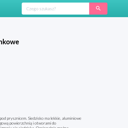
enkowe
 pod prysznicem. Siedzisko ma lekkie, aluminiowe
izgową powierzchnią i otworami do
izganiu się siedziska. Opcjonalnie można